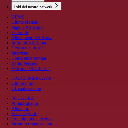
I siti del nostro network
NEWS
Ultime Notizie
Pagelle AS Roma
Editoriali
Allenamenti AS Roma
Infortuni AS Roma
Gossip e curiosità
Interviste
Conferenze stampa
Radio Pensieri
AsRoma 1927 Futsal
CALCIOMERCATO
Ultimissime
Ufficializzazioni
SQUADRA
Prima Squadra
Allenatori
Vecchie glorie
Organigramma tecnico
Struttura organizzativa