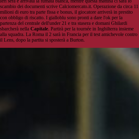
Ieri sera è arrivata la fumata bianca, mentre questa mattina ci sarà lo
scambio dei documenti scrive Calciomercato.it. Operazione da circa 11
milioni di euro tra parte fissa e bonus, il giocatore arriverà in prestito
con obbligo di riscatto. I gialloblu sono pronti a dare l'ok per la
partenza del centrale dell'under 21 e tra stasera e domani Ghilardi
sbarcherà nella
Capitale
. Partirà per la tournée in Inghilterra insieme
alla squadra. La Roma il 2 sarà in Francia per il test amichevole contro
il Lens, dopo la partita si sposterà a Burton.