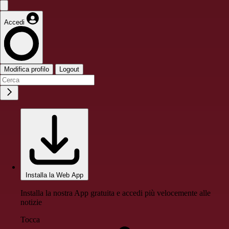
Accedi
Modifica profilo
Logout
Installa la Web App
Installa la nostra App gratuita e accedi più velocemente alle
notizie
Tocca