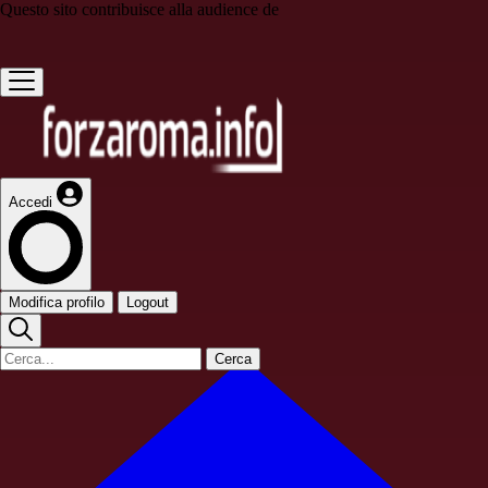
Questo sito contribuisce alla audience de
Accedi
Modifica profilo
Logout
Cerca