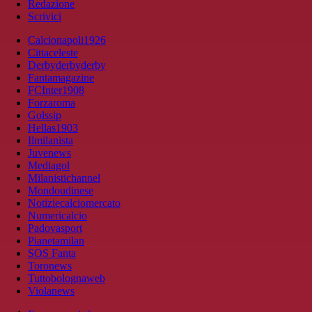
Redazione
Scrivici
Calcionapoli1926
Cittaceleste
Derbyderbyderby
Fantamagazine
FCInter1908
Forzaroma
Golssip
Hellas1903
Ilmilanista
Juvenews
Mediagol
Milanistichannel
Mondoudinese
Notiziecalciomercato
Numericalcio
Padovasport
Pianetamilan
SOS Fanta
Toronews
Tuttobolognaweb
Violanews