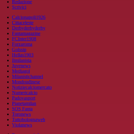
Redazione
Scrivici
Calcionapoli1926
Cittaceleste
Derbyderbyderby
Fantamagazine
FCInter1908
Forzaroma
Golssip
Hellas1903
Ilmilanista
Juvenews
Mediagol
Milanistichannel
Mondoudinese
Notiziecalciomercato
Numericalcio
Padovasport
Pianetamilan
SOS Fanta
Toronews
Tuttobolognaweb
Violanews