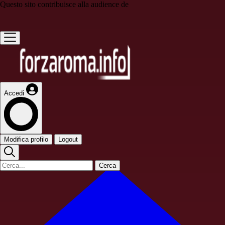
Questo sito contribuisce alla audience de
Accedi
Modifica profilo
Logout
Cerca