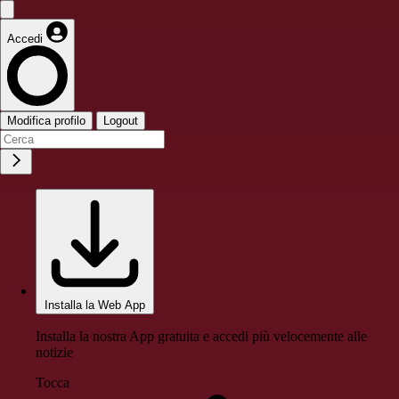
Accedi
Modifica profilo
Logout
Installa la Web App
Installa la nostra App gratuita e accedi più velocemente alle
notizie
Tocca