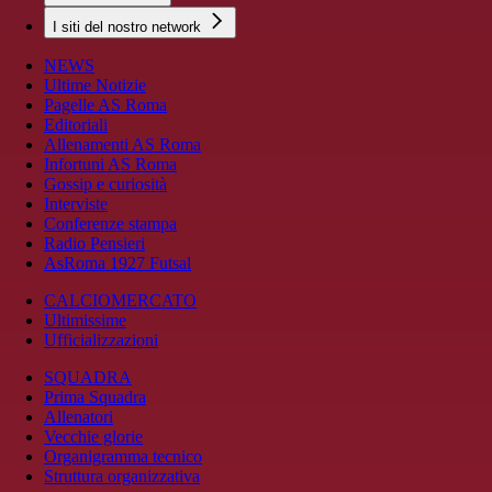
I siti del nostro network
NEWS
Ultime Notizie
Pagelle AS Roma
Editoriali
Allenamenti AS Roma
Infortuni AS Roma
Gossip e curiosità
Interviste
Conferenze stampa
Radio Pensieri
AsRoma 1927 Futsal
CALCIOMERCATO
Ultimissime
Ufficializzazioni
SQUADRA
Prima Squadra
Allenatori
Vecchie glorie
Organigramma tecnico
Struttura organizzativa