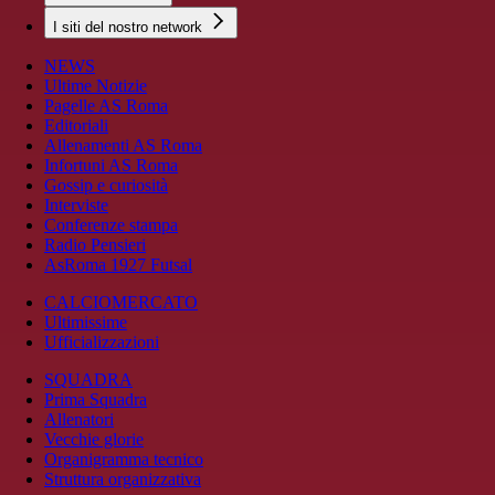
I siti del nostro network
NEWS
Ultime Notizie
Pagelle AS Roma
Editoriali
Allenamenti AS Roma
Infortuni AS Roma
Gossip e curiosità
Interviste
Conferenze stampa
Radio Pensieri
AsRoma 1927 Futsal
CALCIOMERCATO
Ultimissime
Ufficializzazioni
SQUADRA
Prima Squadra
Allenatori
Vecchie glorie
Organigramma tecnico
Struttura organizzativa