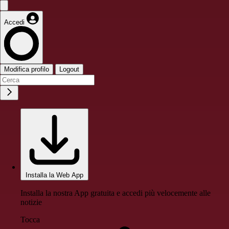
Accedi
Modifica profilo
Logout
Installa la Web App
Installa la nostra App gratuita e accedi più velocemente alle
notizie
Tocca