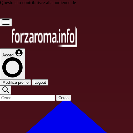
Questo sito contribuisce alla audience de
Accedi
Modifica profilo
Logout
Cerca