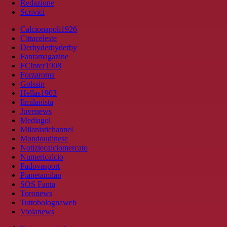
Redazione
Scrivici
Calcionapoli1926
Cittaceleste
Derbyderbyderby
Fantamagazine
FCInter1908
Forzaroma
Golssip
Hellas1903
Ilmilanista
Juvenews
Mediagol
Milanistichannel
Mondoudinese
Notiziecalciomercato
Numericalcio
Padovasport
Pianetamilan
SOS Fanta
Toronews
Tuttobolognaweb
Violanews