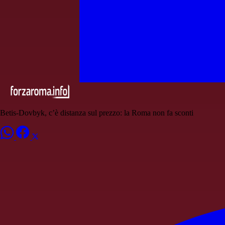
Betis-Dovbyk, c’è distanza sul prezzo: la Roma non fa sconti