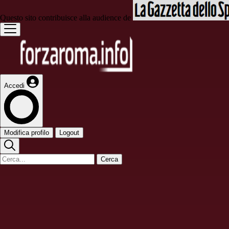
Questo sito contribuisce alla audience de
Accedi
Modifica profilo
Logout
Cerca