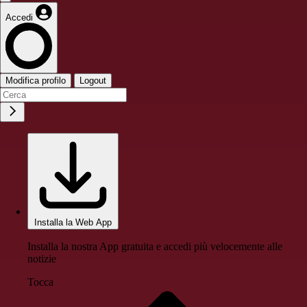
Accedi
Modifica profilo
Logout
Installa la Web App
Installa la nostra App gratuita e accedi più velocemente alle
notizie
Tocca