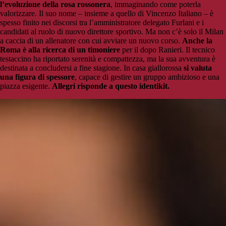
l’evoluzione della rosa rossonera
, immaginando come poterla
valorizzare. Il suo nome – insieme a quello di Vincenzo Italiano – è
spesso finito nei discorsi tra l’amministratore delegato Furlani e i
candidati al ruolo di nuovo direttore sportivo. Ma non c’è solo il Milan
a caccia di un allenatore con cui avviare un nuovo corso.
Anche la
Roma è alla ricerca di un timoniere
per il dopo Ranieri. Il tecnico
testaccino ha riportato serenità e compattezza, ma la sua avventura è
destinata a concludersi a fine stagione. In casa giallorossa
si valuta
una figura di spessore
, capace di gestire un gruppo ambizioso e una
piazza esigente.
Allegri risponde a questo identikit.