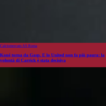
Calciomercato AS Roma
Koné torna da Gasp. E lo United non fa più paura: la
volontà di Carrick è stata decisiva