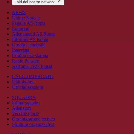
I siti del nostro network
NEWS
Ultime Notizie
Pagelle AS Roma
Editoriali
Allenamenti AS Roma
Infortuni AS Roma
Gossip e curiosità
Interviste
Conferenze stampa
Radio Pensieri
AsRoma 1927 Futsal
CALCIOMERCATO
Ultimissime
Ufficializzazioni
SQUADRA
Prima Squadra
Allenatori
Vecchie glorie
Organigramma tecnico
Struttura organizzativa