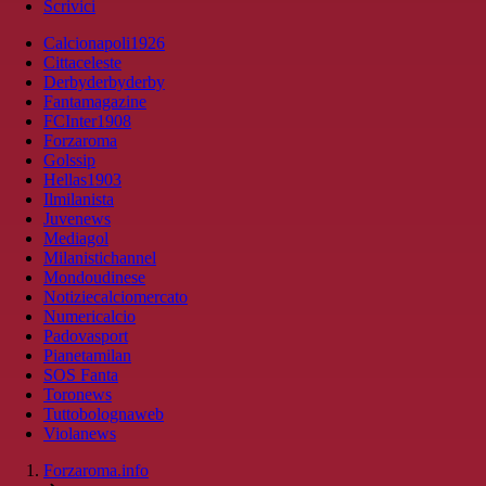
Scrivici
Calcionapoli1926
Cittaceleste
Derbyderbyderby
Fantamagazine
FCInter1908
Forzaroma
Golssip
Hellas1903
Ilmilanista
Juvenews
Mediagol
Milanistichannel
Mondoudinese
Notiziecalciomercato
Numericalcio
Padovasport
Pianetamilan
SOS Fanta
Toronews
Tuttobolognaweb
Violanews
Forzaroma.info