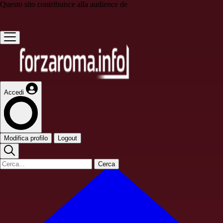
Questo sito contribuisce alla audience de
Accedi
Modifica profilo
Logout
Cerca