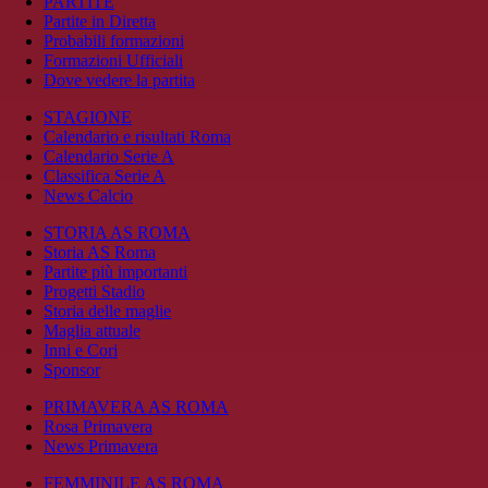
PARTITE
Partite in Diretta
Probabili formazioni
Formazioni Ufficiali
Dove vedere la partita
STAGIONE
Calendario e risultati Roma
Calendario Serie A
Classifica Serie A
News Calcio
STORIA AS ROMA
Storia AS Roma
Partite più importanti
Progetti Stadio
Storia delle maglie
Maglia attuale
Inni e Cori
Sponsor
PRIMAVERA AS ROMA
Rosa Primavera
News Primavera
FEMMINILE AS ROMA