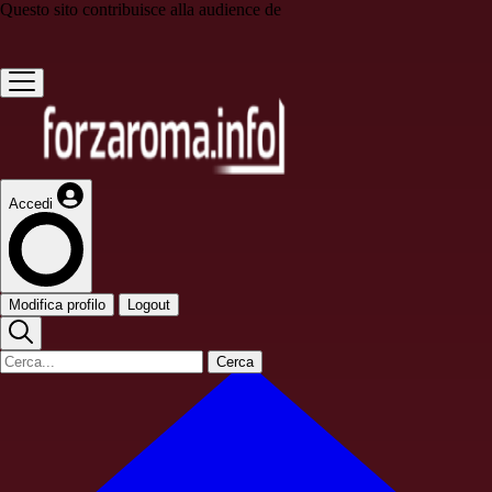
Questo sito contribuisce alla audience de
Accedi
Modifica profilo
Logout
Cerca