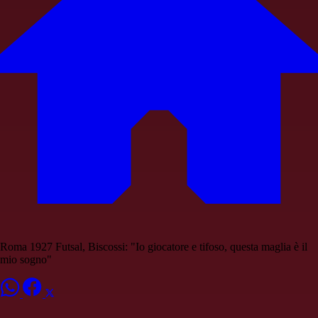
Roma 1927 Futsal, Biscossi: "Io giocatore e tifoso, questa maglia è il
mio sogno"