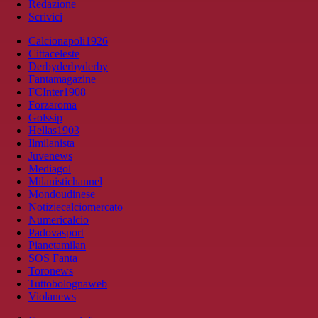
Redazione
Scrivici
Calcionapoli1926
Cittaceleste
Derbyderbyderby
Fantamagazine
FCInter1908
Forzaroma
Golssip
Hellas1903
Ilmilanista
Juvenews
Mediagol
Milanistichannel
Mondoudinese
Notiziecalciomercato
Numericalcio
Padovasport
Pianetamilan
SOS Fanta
Toronews
Tuttobolognaweb
Violanews