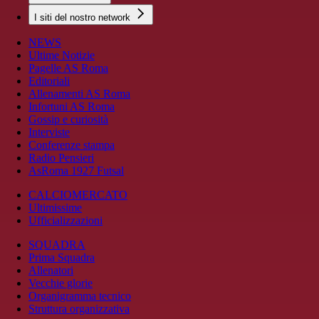
I siti del nostro network
NEWS
Ultime Notizie
Pagelle AS Roma
Editoriali
Allenamenti AS Roma
Infortuni AS Roma
Gossip e curiosità
Interviste
Conferenze stampa
Radio Pensieri
AsRoma 1927 Futsal
CALCIOMERCATO
Ultimissime
Ufficializzazioni
SQUADRA
Prima Squadra
Allenatori
Vecchie glorie
Organigramma tecnico
Struttura organizzativa