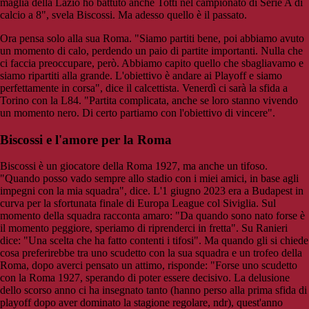
maglia della Lazio ho battuto anche Totti nel campionato di Serie A di
calcio a 8", svela Biscossi. Ma adesso quello è il passato.
Ora pensa solo alla sua Roma. "Siamo partiti bene, poi abbiamo avuto
un momento di calo, perdendo un paio di partite importanti. Nulla che
ci faccia preoccupare, però. Abbiamo capito quello che sbagliavamo e
siamo ripartiti alla grande. L'obiettivo è andare ai Playoff e siamo
perfettamente in corsa", dice il calcettista. Venerdì ci sarà la sfida a
Torino con la L84. "Partita complicata, anche se loro stanno vivendo
un momento nero. Di certo partiamo con l'obiettivo di vincere".
Biscossi e l'amore per la Roma
Biscossi è un giocatore della Roma 1927, ma anche un tifoso.
"Quando posso vado sempre allo stadio con i miei amici, in base agli
impegni con la mia squadra", dice. L'1 giugno 2023 era a Budapest in
curva per la sfortunata finale di Europa League col Siviglia. Sul
momento della squadra racconta amaro: "Da quando sono nato forse è
il momento peggiore, speriamo di riprenderci in fretta". Su Ranieri
dice: "Una scelta che ha fatto contenti i tifosi". Ma quando gli si chiede
cosa preferirebbe tra uno scudetto con la sua squadra e un trofeo della
Roma, dopo averci pensato un attimo, risponde: "Forse uno scudetto
con la Roma 1927, sperando di poter essere decisivo. La delusione
dello scorso anno ci ha insegnato tanto (hanno perso alla prima sfida di
playoff dopo aver dominato la stagione regolare, ndr), quest'anno