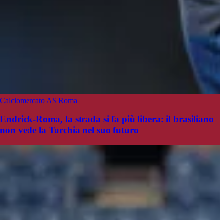
Calciomercato AS Roma
Endrick-Roma, la strada si fa più libera: il brasiliano
non vede la Turchia nel suo futuro