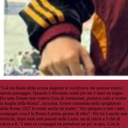
"Già sul finale della scorsa stagione si vociferava che potesse esserci
questo passaggio. Quando è diventato realtà per me è stato un sogno.
Per tutta l'estate non vedevo l'ora di cominciare, pensavo solo a vestire
la maglia della Roma", racconta. Essere romanista nello spogliatoio
della Roma 1927 lo rende anche un leader: "Ho spiegato a tutti i miei
compagni cosa è la Roma il primo giorno di ritiro". Per lui è anche una
rivincita, dopo tanti anni passati nella Lazio, sia di calcio a 5 che di
calcio a 8. "I miei ex compagni mi prendono un po' in giro. Con la