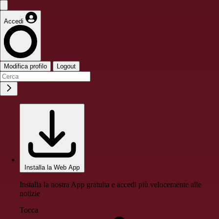
Accedi
Modifica profilo
Logout
Installa la Web App
Installa la nostra App gratuita e accedi più velocemente alle
notizie
Tocca