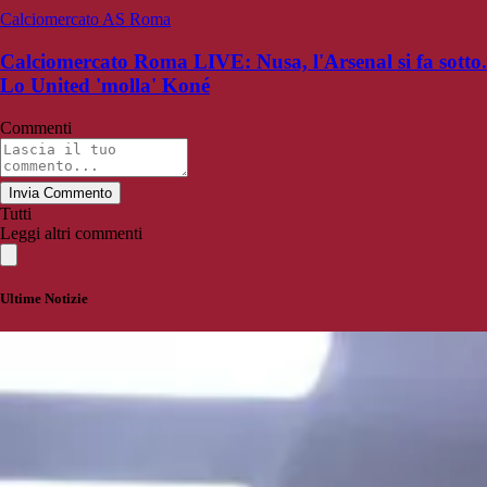
Calciomercato AS Roma
Calciomercato Roma LIVE: Nusa, l'Arsenal si fa sotto.
Lo United 'molla' Koné
Commenti
Invia Commento
Tutti
Leggi altri commenti
Ultime Notizie