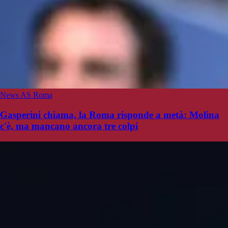
News AS Roma
Gasperini chiama, la Roma risponde a metà: Molina
c'è, ma mancano ancora tre colpi