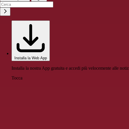
Installa la Web App
Installa la nostra App gratuita e accedi più velocemente alle notiz
Tocca