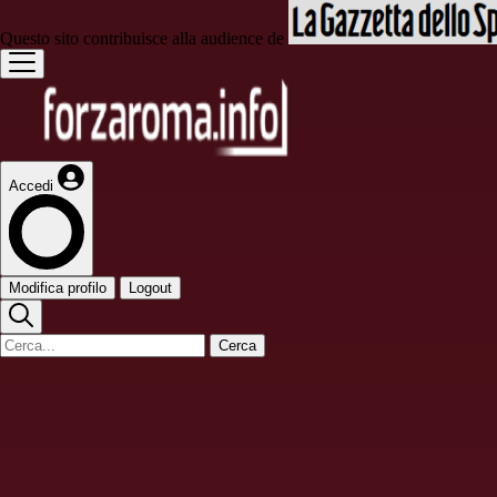
Questo sito contribuisce alla audience de
Accedi
Modifica profilo
Logout
Cerca