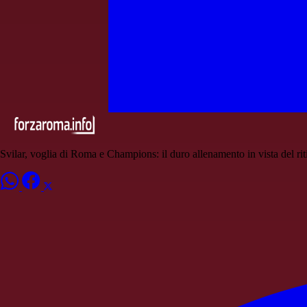
Svilar, voglia di Roma e Champions: il duro allenamento in vista del rit