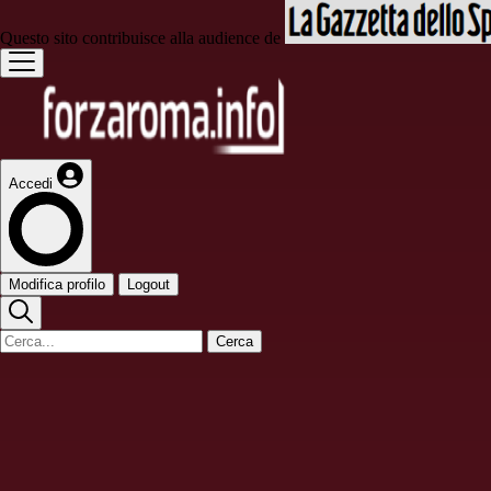
Questo sito contribuisce alla audience de
Accedi
Modifica profilo
Logout
Cerca