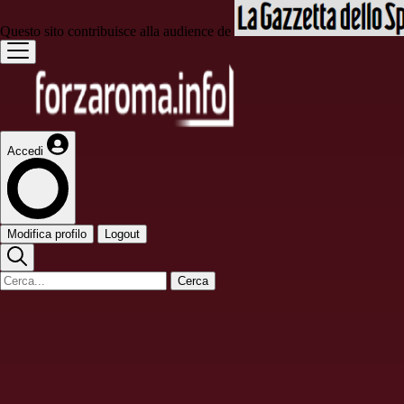
Questo sito contribuisce alla audience de
Accedi
Modifica profilo
Logout
Cerca