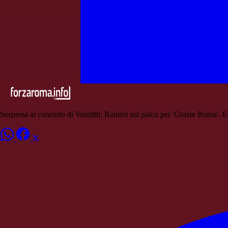
Sorpresa al concerto di Venditti: Ranieri sul palco per 'Grazie Roma'. E 