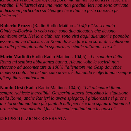
vendita. Il Villarreal era una meta non gradita. Ieri non sono arrivate
indicazioni particolari su George che è l’unica pista concreta per
l’esterno".
Roberto Pruzzo
(Radio Radio Mattino - 104,5): “
Lo scambio
Giménez-Dovbyk lo vedo vene, sono due giocatori che devono
cambiare aria. Nei loro club non sono visti dagli allenatori e potrebbe
essere una via d’uscita. La Roma doveva fare una sorta di rivoluzione
ma alla prima giornata la squadra era simile all’anno scorso".
Mario Mattioli
(Radio Radio Mattino - 104,5): “
La squadra della
Roma mi sembra abbastanza buona. Alcune volte le società non
riescono ad accontentare al 100% l’allenatore ma Gasp dovrebbe
rendersi conto che nel mercato dove c’è domanda e offerta non sempre
gli equilibri combaciano".
Nando Orsi
(Radio Radio Mattino - 104,5): “
Gli allenatori fanno
sempre richieste incredibili. Gasperini sapeva benissimo la situazione
della Roma, anche Ranieri lo aveva spiegato. I giallorossi nel girone
di ritorno hanno fatto più punti di tutti perché è una squadra buona ed
ora è stata completata. Questi lamenti continui non li capisco".
© RIPRODUZIONE RISERVATA