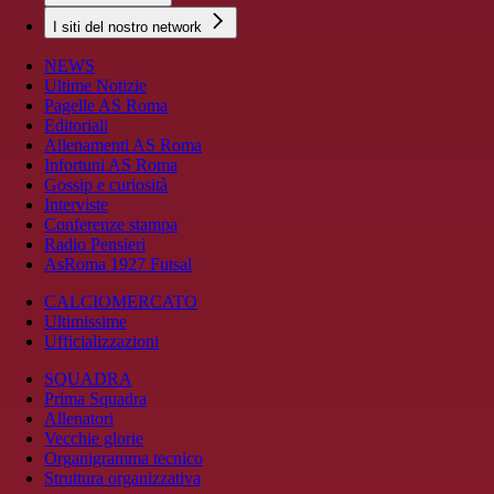
I siti del nostro network
NEWS
Ultime Notizie
Pagelle AS Roma
Editoriali
Allenamenti AS Roma
Infortuni AS Roma
Gossip e curiosità
Interviste
Conferenze stampa
Radio Pensieri
AsRoma 1927 Futsal
CALCIOMERCATO
Ultimissime
Ufficializzazioni
SQUADRA
Prima Squadra
Allenatori
Vecchie glorie
Organigramma tecnico
Struttura organizzativa