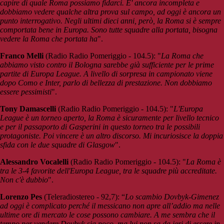
capire di quale Roma possiamo fidarci. E' ancora incompleta e
dobbiamo vedere qualche altra prova sul campo, ad oggi è ancora un
punto interrogativo. Negli ultimi dieci anni, però, la Roma si è sempre
comportata bene in Europa. Sono tutte squadre alla portata, bisogna
vedere la Roma che portata ha
".
Franco Melli
(Radio Radio Pomeriggio - 104.5): "
La Roma che
abbiamo visto contro il Bologna sarebbe già sufficiente per le prime
partite di Europa League. A livello di sorpresa in campionato viene
dopo Como e Inter, parlo di bellezza di prestazione. Non dobbiamo
essere pessimisti
".
Tony Damascelli
(Radio Radio Pomeriggio - 104.5): "
L'Europa
League è un torneo aperto, la Roma è sicuramente per livello tecnico
e per il passaporto di Gasperini in questo torneo tra le possibili
protagoniste. Poi vincere è un altro discorso. Mi incuriosisce la doppia
sfida con le due squadre di Glasgow
".
Alessandro Vocalelli
(Radio Radio Pomeriggio - 104.5): "
La Roma è
tra le 3-4 favorite dell'Europa League, tra le squadre più accreditate.
Non c'è dubbio
".
Lorenzo Pes
(Teleradiostereo - 92,7): “
Lo scambio Dovbyk-Gimenez
ad oggi è complicato perché il messicano non apre all’addio ma nelle
ultime ore di mercato le cose possono cambiare. A me sembra che il
tempo per vendere Dovbyk sia poco, ma lui non sa da ieri di essere in