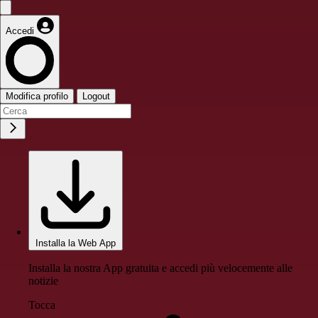
Accedi
Modifica profilo
Logout
Installa la Web App
Installa la nostra App gratuita e accedi più velocemente alle
notizie
Tocca