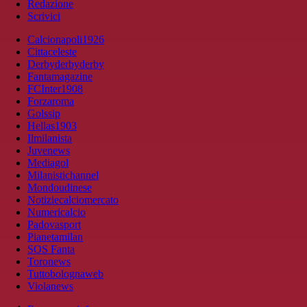
Redazione
Scrivici
Calcionapoli1926
Cittaceleste
Derbyderbyderby
Fantamagazine
FCInter1908
Forzaroma
Golssip
Hellas1903
Ilmilanista
Juvenews
Mediagol
Milanistichannel
Mondoudinese
Notiziecalciomercato
Numericalcio
Padovasport
Pianetamilan
SOS Fanta
Toronews
Tuttobolognaweb
Violanews