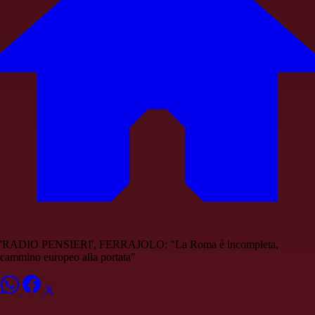
'RADIO PENSIERI', FERRAJOLO: "La Roma è incompleta,
cammino europeo alla portata"