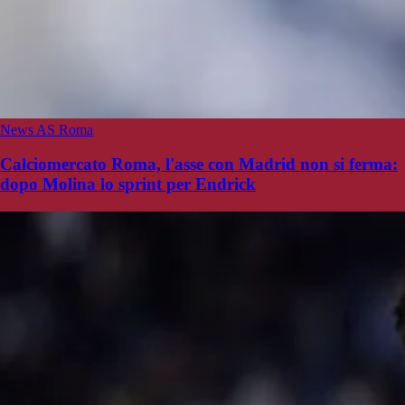
News AS Roma
Calciomercato Roma, l'asse con Madrid non si ferma:
dopo Molina lo sprint per Endrick