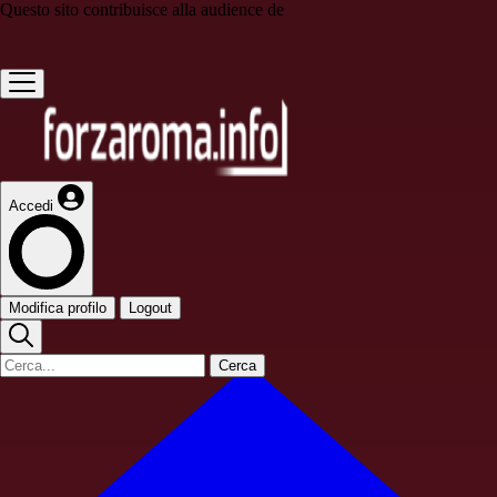
Questo sito contribuisce alla audience de
Accedi
Modifica profilo
Logout
Cerca