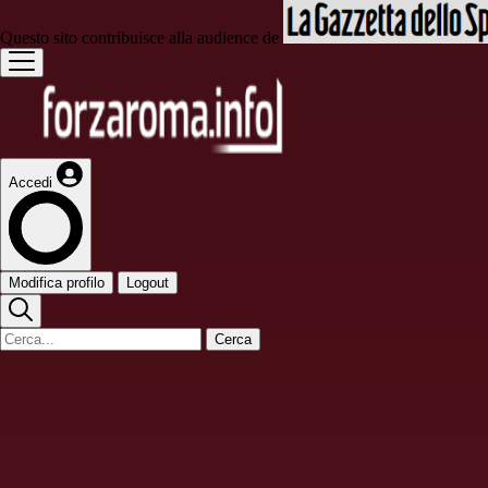
Questo sito contribuisce alla audience de
Accedi
Modifica profilo
Logout
Cerca