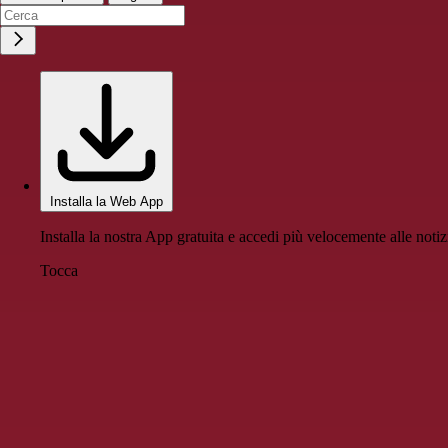
Installa la Web App
Installa la nostra App gratuita e accedi più velocemente alle notiz
Tocca