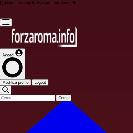
Questo sito contribuisce alla audience de
Accedi
Modifica profilo
Logout
Cerca