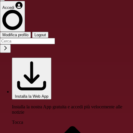
Accedi
Modifica profilo
Logout
Installa la Web App
Installa la nostra App gratuita e accedi più velocemente alle
notizie
Tocca