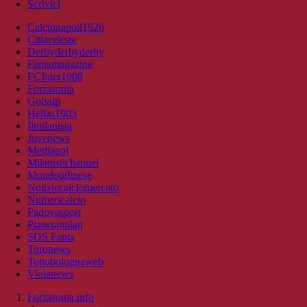
Scrivici
Calcionapoli1926
Cittaceleste
Derbyderbyderby
Fantamagazine
FCInter1908
Forzaroma
Golssip
Hellas1903
Ilmilanista
Juvenews
Mediagol
Milanistichannel
Mondoudinese
Notiziecalciomercato
Numericalcio
Padovasport
Pianetamilan
SOS Fanta
Toronews
Tuttobolognaweb
Violanews
Forzaroma.info