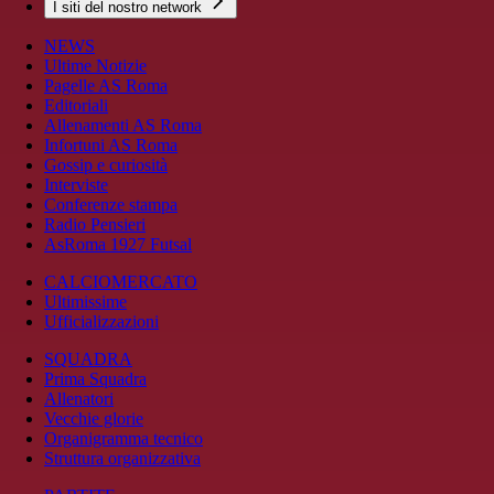
I siti del nostro network
NEWS
Ultime Notizie
Pagelle AS Roma
Editoriali
Allenamenti AS Roma
Infortuni AS Roma
Gossip e curiosità
Interviste
Conferenze stampa
Radio Pensieri
AsRoma 1927 Futsal
CALCIOMERCATO
Ultimissime
Ufficializzazioni
SQUADRA
Prima Squadra
Allenatori
Vecchie glorie
Organigramma tecnico
Struttura organizzativa