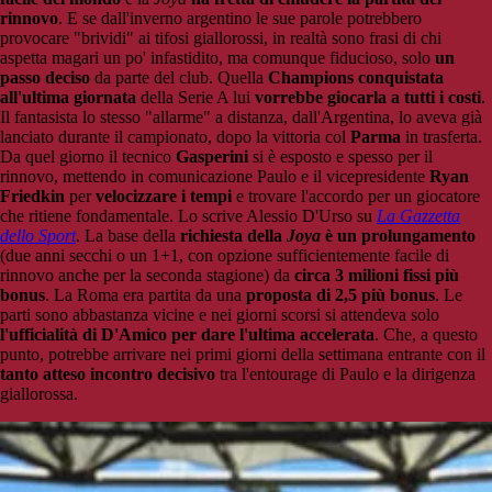
rinnovo
. E se dall'inverno argentino le sue parole potrebbero
provocare "brividi" ai tifosi giallorossi, in realtà sono frasi di chi
aspetta magari un po' infastidito, ma comunque fiducioso, solo
un
passo deciso
da parte del club. Quella
Champions conquistata
all'ultima giornata
della Serie A lui
vorrebbe giocarla a tutti i costi
.
Il fantasista lo stesso "allarme" a distanza, dall'Argentina, lo aveva già
lanciato durante il campionato, dopo la vittoria col
Parma
in trasferta.
Da quel giorno il tecnico
Gasperini
si è esposto e spesso per il
rinnovo, mettendo in comunicazione Paulo e il vicepresidente
Ryan
Friedkin
per
velocizzare i tempi
e trovare l'accordo per un giocatore
che ritiene fondamentale. Lo scrive Alessio D'Urso su
La Gazzetta
dello Sport
. La base della
richiesta della
Joya
è un prolungamento
(due anni secchi o un 1+1, con opzione sufficientemente facile di
rinnovo anche per la seconda stagione) da
circa 3 milioni fissi più
bonus
. La Roma era partita da una
proposta di 2,5 più bonus
. Le
parti sono abbastanza vicine e nei giorni scorsi si attendeva solo
l'ufficialità di D'Amico per dare l'ultima accelerata
. Che, a questo
punto, potrebbe arrivare nei primi giorni della settimana entrante con il
tanto atteso incontro decisivo
tra l'entourage di Paulo e la dirigenza
giallorossa.