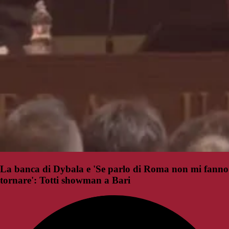
La banca di Dybala e 'Se parlo di Roma non mi fanno
tornare': Totti showman a Bari