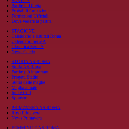
PARTITE
Partite in Diretta
Probabili formazioni
Formazioni Ufficiali
Dove vedere la partita
STAGIONE
Calendario e risultati Roma
Calendario Serie A
Classifica Serie A
News Calcio
STORIA AS ROMA
Storia AS Roma
Partite più importanti
Progetti Stadio
Storia delle maglie
Maglia attuale
Inni e Cori
Sponsor
PRIMAVERA AS ROMA
Rosa Primavera
News Primavera
FEMMINILE AS ROMA