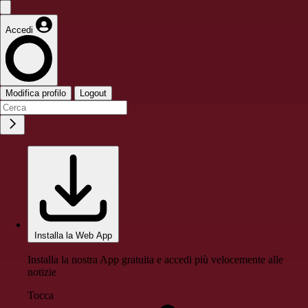
Accedi
Modifica profilo
Logout
Installa la Web App
Installa la nostra App gratuita e accedi più velocemente alle
notizie
Tocca