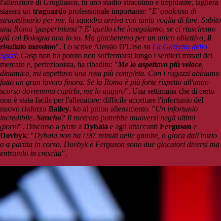
l'allenatore di Grugliasco, in uno stadio stracolmo e trepidante, taglierà
stasera un
traguardo
professionale importante: "
E' qualcosa di
straordinario per me, la squadra arriva con tanta voglia di fare. Subito
una Roma 'gasperiniana'? E' quello che inseguiamo, se ci riusciremo
già col Bologna non lo so. Ma giocheremo per un unico obiettivo,
il
risultato massimo
". Lo scrive Alessio D'Urso su
La Gazzetta dello
Sport
. Gasp non ha potuto non soffermarsi lungo i sentieri minati del
mercato e, perfezionista, ha ribadito: "
Me lo aspettavo più veloce
,
dinamico, mi aspettavo una rosa più completa. Con i ragazzi abbiamo
fatto un gran lavoro finora. Se la Roma è più forte rispetto all'anno
scorso dovremmo capirlo, me lo auguro
". Una settimana che di certo
non è stata facile per l'allenatore: difficile accettare l'infortunio del
nuovo rinforzo
Bailey
, ko al primo allenamento. "
Un infortunio
incredibile.
Sancho
? Il mercato potrebbe muoversi negli ultimi
giorni
". Discorso a parte a
Dybala
e agli attaccanti
Ferguson
e
Dovbyk
: "
Dybala non ha i 90' minuti nelle gambe, o gioca dall'inizio
o a partita in corso. Dovbyk e Ferguson sono due giocatori diversi ma
entrambi in crescita
".