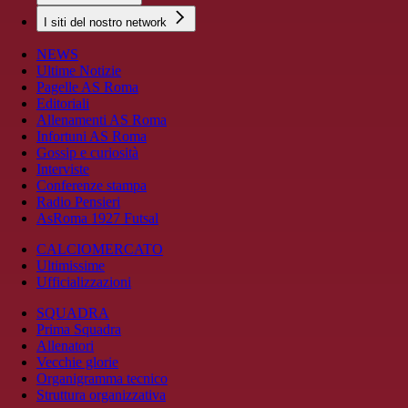
I siti del nostro network
NEWS
Ultime Notizie
Pagelle AS Roma
Editoriali
Allenamenti AS Roma
Infortuni AS Roma
Gossip e curiosità
Interviste
Conferenze stampa
Radio Pensieri
AsRoma 1927 Futsal
CALCIOMERCATO
Ultimissime
Ufficializzazioni
SQUADRA
Prima Squadra
Allenatori
Vecchie glorie
Organigramma tecnico
Struttura organizzativa