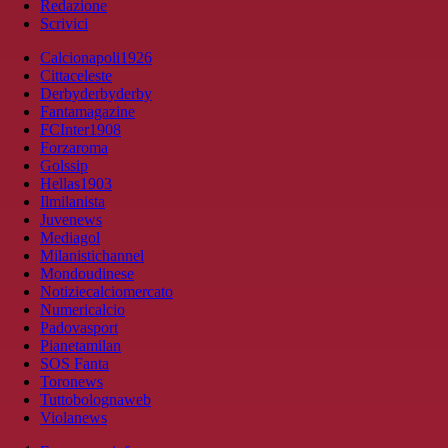
Redazione
Scrivici
Calcionapoli1926
Cittaceleste
Derbyderbyderby
Fantamagazine
FCInter1908
Forzaroma
Golssip
Hellas1903
Ilmilanista
Juvenews
Mediagol
Milanistichannel
Mondoudinese
Notiziecalciomercato
Numericalcio
Padovasport
Pianetamilan
SOS Fanta
Toronews
Tuttobolognaweb
Violanews