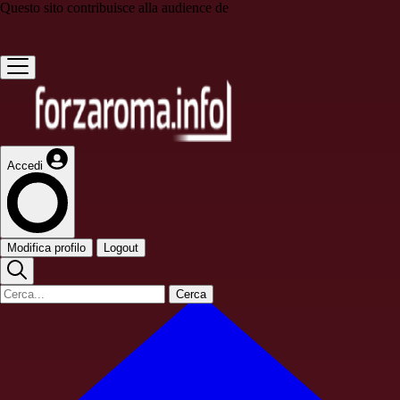
Questo sito contribuisce alla audience de
Accedi
Modifica profilo
Logout
Cerca