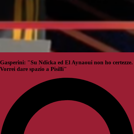
Gasperini: "Su Ndicka ed El Aynaoui non ho certezze.
Vorrei dare spazio a Pisilli"