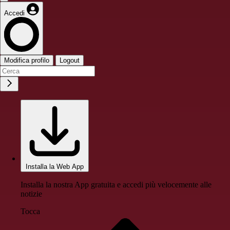
Accedi
Modifica profilo
Logout
Installa la Web App
Installa la nostra App gratuita e accedi più velocemente alle
notizie
Tocca