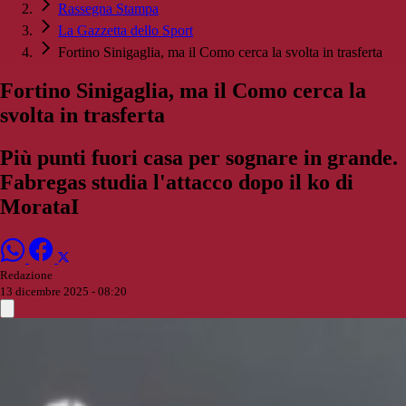
Rassegna Stampa
La Gazzetta dello Sport
Fortino Sinigaglia, ma il Como cerca la svolta in trasferta
Fortino Sinigaglia, ma il Como cerca la
svolta in trasferta
Più punti fuori casa per sognare in grande.
Fabregas studia l'attacco dopo il ko di
MorataI
Redazione
13 dicembre 2025 - 08:20