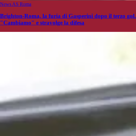
News AS Roma
Brighton-Roma, la furia di Gasperini dopo il terzo gol.
"Cambiamo" e stravolge la difesa