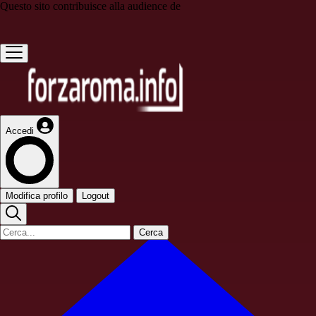
Questo sito contribuisce alla audience de
Accedi
Modifica profilo
Logout
Cerca