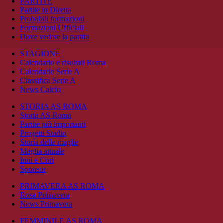
PARTITE
Partite in Diretta
Probabili formazioni
Formazioni Ufficiali
Dove vedere la partita
STAGIONE
Calendario e risultati Roma
Calendario Serie A
Classifica Serie A
News Calcio
STORIA AS ROMA
Storia AS Roma
Partite più importanti
Progetti Stadio
Storia delle maglie
Maglia attuale
Inni e Cori
Sponsor
PRIMAVERA AS ROMA
Rosa Primavera
News Primavera
FEMMINILE AS ROMA