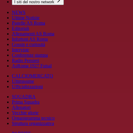
I siti del nostro network
NEWS
Ultime Notizie
Pagelle AS Roma
Editoriali
Allenamenti AS Roma
Infortuni AS Roma
Gossip e curiosità
Interviste
Conferenze stampa
Radio Pensieri
AsRoma 1927 Futsal
CALCIOMERCATO
Ultimissime
Ufficializzazioni
SQUADRA
Prima Squadra
Allenatori
Vecchie glorie
Organigramma tecnico
Struttura organizzativa