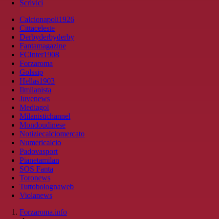
Scrivici
Calcionapoli1926
Cittaceleste
Derbyderbyderby
Fantamagazine
FCInter1908
Forzaroma
Golssip
Hellas1903
Ilmilanista
Juvenews
Mediagol
Milanistichannel
Mondoudinese
Notiziecalciomercato
Numericalcio
Padovasport
Pianetamilan
SOS Fanta
Toronews
Tuttobolognaweb
Violanews
Forzaroma.info