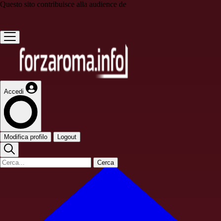
Questo sito contribuisce alla audience de
Accedi
Modifica profilo
Logout
Cerca