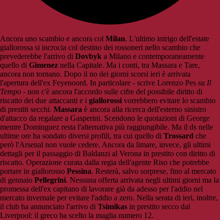
Ancora uno scambio e ancora col
Milan
. L'ultimo intrigo dell'estate
giallorossa si incrocia col destino dei rossoneri nello scambio che
prevederebbe l'arrivo di
Dovbyk
a Milano e contemporaneamente
quello di
Gimenez
nella Capitale. Ma i conti, tra Massara e Tare,
ancora non tornano. Dopo il no dei giorni scorsi ieri è arrivata
l'apertura dell'ex Feyenoord. In particolare - scrive Lorenzo Pes su
Il
Tempo
- non c'è ancora l'accordo sulle cifre del possibile diritto di
riscatto dei due attaccanti e i
giallorossi
vorrebbero evitare lo scambio
di prestiti secchi.
Massara
è ancora alla ricerca dell'esterno sinistro
d'attacco da regalare a Gasperini. Scendono le quotazioni di George
mentre Dominguez resta l'alternativa più raggiungibile. Ma il ds nelle
ultime ore ha sondato diversi profili, tra cui quello di
Trossard
che
però l'Arsenal non vuole cedere. Ancora da limare, invece, gli ultimi
dettagli per il passaggio di Baldanzi al Verona in prestito con diritto di
riscatto. Operazione curata dalla regia dell'agente Riso che potrebbe
portare in giallorosso
Pessina
. Resterà, salvo sorprese, fino al mercato
di gennaio
Pellegrini
. Nessuna offerta arrivata negli ultimi giorni ma la
promessa dell'ex capitano di lavorare già da adesso per l'addio nel
mercato invernale per evitare l'addio a zero. Nella serata di ieri, inoltre,
il club ha annunciato l'arrivo di
Tsimikas
in prestito secco dal
Liverpool: il greco ha scelto la maglia numero 12.