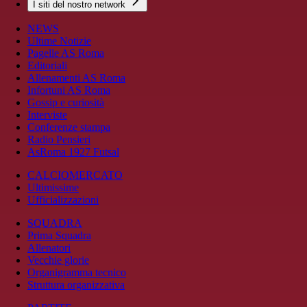
I siti del nostro network
NEWS
Ultime Notizie
Pagelle AS Roma
Editoriali
Allenamenti AS Roma
Infortuni AS Roma
Gossip e curiosità
Interviste
Conferenze stampa
Radio Pensieri
AsRoma 1927 Futsal
CALCIOMERCATO
Ultimissime
Ufficializzazioni
SQUADRA
Prima Squadra
Allenatori
Vecchie glorie
Organigramma tecnico
Struttura organizzativa