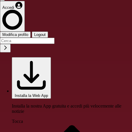
Accedi
Modifica profilo
Logout
Installa la Web App
Installa la nostra App gratuita e accedi più velocemente alle
notizie
Tocca