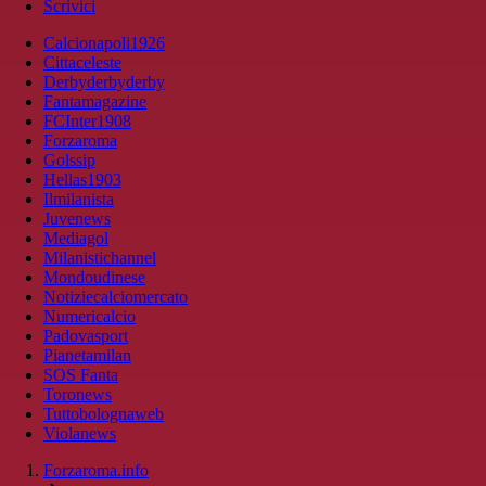
Scrivici
Calcionapoli1926
Cittaceleste
Derbyderbyderby
Fantamagazine
FCInter1908
Forzaroma
Golssip
Hellas1903
Ilmilanista
Juvenews
Mediagol
Milanistichannel
Mondoudinese
Notiziecalciomercato
Numericalcio
Padovasport
Pianetamilan
SOS Fanta
Toronews
Tuttobolognaweb
Violanews
Forzaroma.info