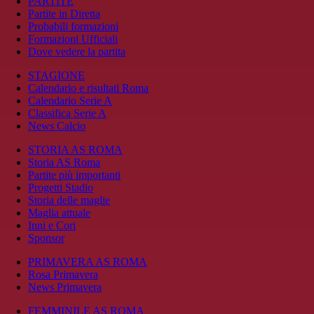
PARTITE
Partite in Diretta
Probabili formazioni
Formazioni Ufficiali
Dove vedere la partita
STAGIONE
Calendario e risultati Roma
Calendario Serie A
Classifica Serie A
News Calcio
STORIA AS ROMA
Storia AS Roma
Partite più importanti
Progetti Stadio
Storia delle maglie
Maglia attuale
Inni e Cori
Sponsor
PRIMAVERA AS ROMA
Rosa Primavera
News Primavera
FEMMINILE AS ROMA