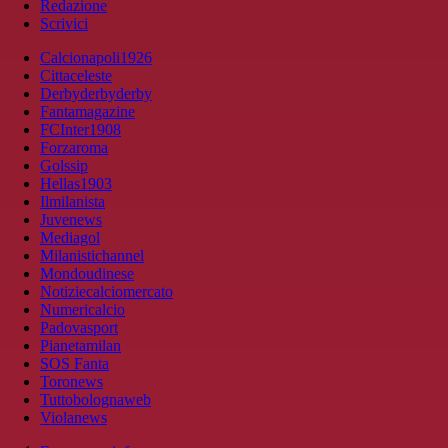
Redazione
Scrivici
Calcionapoli1926
Cittaceleste
Derbyderbyderby
Fantamagazine
FCInter1908
Forzaroma
Golssip
Hellas1903
Ilmilanista
Juvenews
Mediagol
Milanistichannel
Mondoudinese
Notiziecalciomercato
Numericalcio
Padovasport
Pianetamilan
SOS Fanta
Toronews
Tuttobolognaweb
Violanews