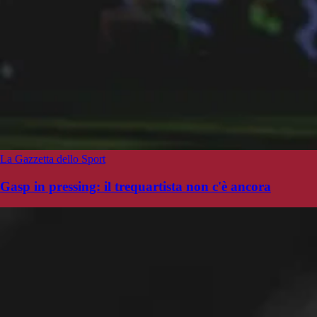
La Gazzetta dello Sport
Gasp in pressing: il trequartista non c'è ancora