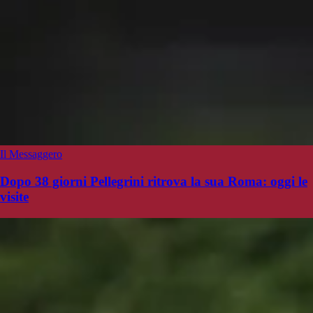
Il Messaggero
Dopo 38 giorni Pellegrini ritrova la sua Roma: oggi le
visite