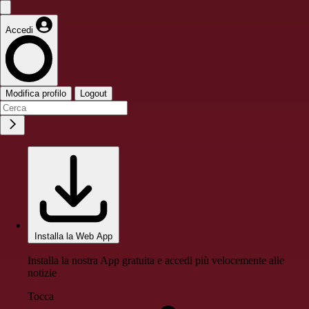
Accedi
Modifica profilo
Logout
Installa la Web App
Installa la nostra App gratuita e accedi più velocemente alle
notizie
Tocca