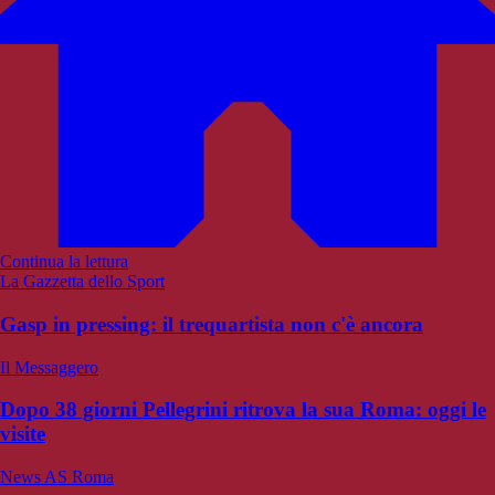
Continua la lettura
La Gazzetta dello Sport
Gasp in pressing: il trequartista non c'è ancora
Il Messaggero
Dopo 38 giorni Pellegrini ritrova la sua Roma: oggi le
visite
News AS Roma