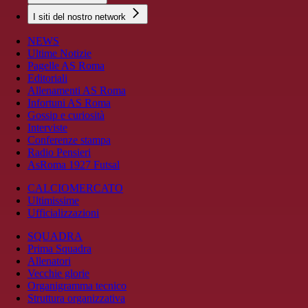
I siti del nostro network
NEWS
Ultime Notizie
Pagelle AS Roma
Editoriali
Allenamenti AS Roma
Infortuni AS Roma
Gossip e curiosità
Interviste
Conferenze stampa
Radio Pensieri
AsRoma 1927 Futsal
CALCIOMERCATO
Ultimissime
Ufficializzazioni
SQUADRA
Prima Squadra
Allenatori
Vecchie glorie
Organigramma tecnico
Struttura organizzativa