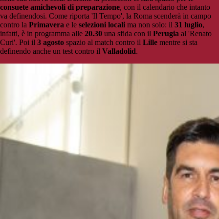
consuete amichevoli di preparazione
, con il calendario che intanto
va definendosi. Come riporta 'Il Tempo', la Roma scenderà in campo
contro la
Primavera
e le
selezioni locali
ma non solo: il
31 luglio
,
infatti, è in programma alle
20.30
una sfida con il
Perugia
al 'Renato
Curi'. Poi il
3 agosto
spazio al match contro il
Lille
mentre si sta
definendo anche un test contro il
Valladolid
.