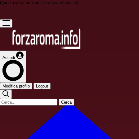
Questo sito contribuisce alla audience de
Accedi
Modifica profilo
Logout
Cerca