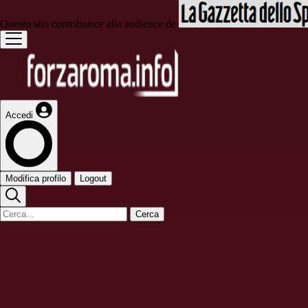
Questo sito contribuisce alla audience de
Accedi
Modifica profilo
Logout
Cerca