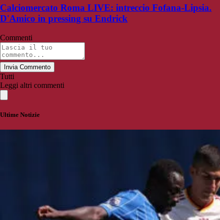
Calciomercato Roma LIVE: intreccio Fofana-Lipsia.
D'Amico in pressing su Endrick
Commenti
Invia Commento
Tutti
Leggi altri commenti
Ultime Notizie