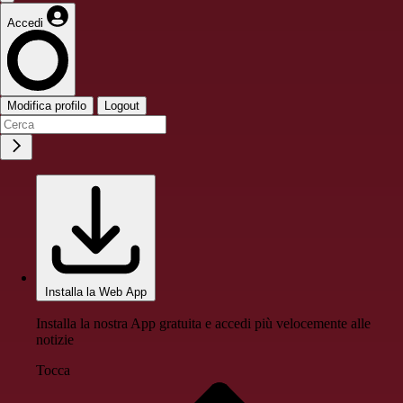
Accedi
Modifica profilo
Logout
Installa la Web App
Installa la nostra App gratuita e accedi più velocemente alle
notizie
Tocca