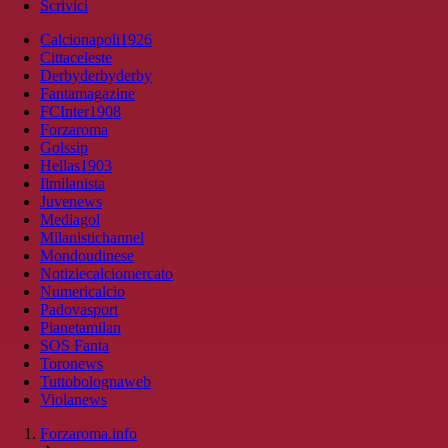
Scrivici
Calcionapoli1926
Cittaceleste
Derbyderbyderby
Fantamagazine
FCInter1908
Forzaroma
Golssip
Hellas1903
Ilmilanista
Juvenews
Mediagol
Milanistichannel
Mondoudinese
Notiziecalciomercato
Numericalcio
Padovasport
Pianetamilan
SOS Fanta
Toronews
Tuttobolognaweb
Violanews
Forzaroma.info