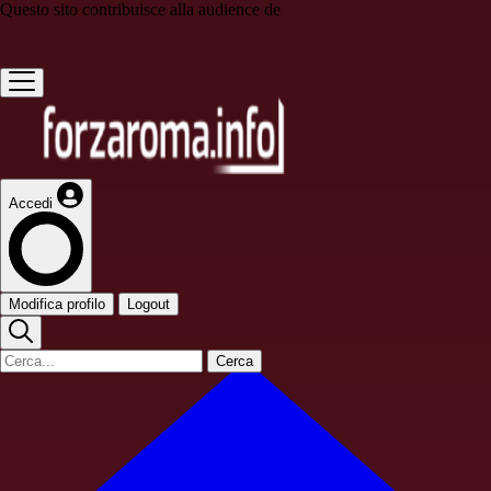
Questo sito contribuisce alla audience de
Accedi
Modifica profilo
Logout
Cerca