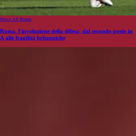
News AS Roma
Roma, l'involuzione della difesa: dal secondo posto in
A alle fragilità britanniche