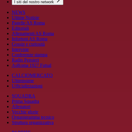
I siti del nostro network
NEWS
Ultime Notizie
Pagelle AS Roma
Editoriali
Allenamenti AS Roma
Infortuni AS Roma
Gossip e curiosità
Interviste
Conferenze stampa
Radio Pensieri
AsRoma 1927 Futsal
CALCIOMERCATO
Ultimissime
Ufficializzazioni
SQUADRA
Prima Squadra
Allenatori
Vecchie glorie
Organigramma tecnico
Struttura organizzativa