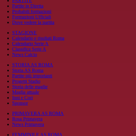
PARTITE
Partite in Diretta
Probabili formazioni
Formazioni Ufficiali
Dove vedere la partita
STAGIONE
Calendario e risultati Roma
Calendario Serie A
Classifica Serie A
News Calcio
STORIA AS ROMA
Storia AS Roma
Partite più importanti
Progetti Stadio
Storia delle maglie
Maglia attuale
Inni e Cori
Sponsor
PRIMAVERA AS ROMA
Rosa Primavera
News Primavera
FEMMINILE AS ROMA