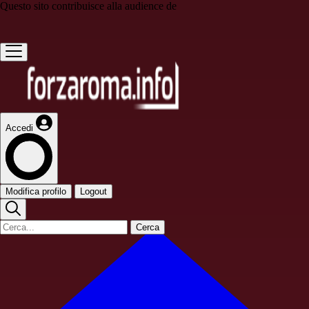
Questo sito contribuisce alla audience de
Accedi
Modifica profilo
Logout
Cerca