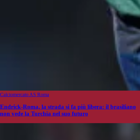
Calciomercato AS Roma
Endrick-Roma, la strada si fa più libera: il brasiliano
non vede la Turchia nel suo futuro