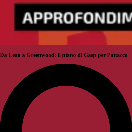
Da Leao a Greenwood: il piano di Gasp per l’attacco