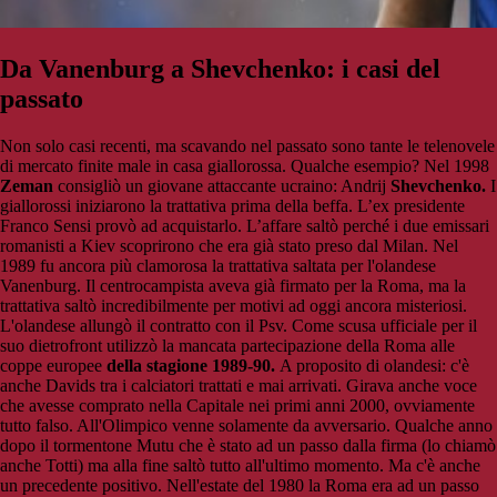
Da
Vanenburg
a Shevchenko: i casi del
passato
Non solo casi recenti, ma scavando nel passato sono tante le telenovele
di mercato finite male in casa giallorossa. Qualche esempio? Nel 1998
Zeman
consigliò un giovane attaccante ucraino: Andrij
Shevchenko.
I
giallorossi iniziarono la trattativa prima della beffa.
L’ex presidente
Franco Sensi provò ad acquistarlo. L’affare saltò perché i due emissari
romanisti a Kiev scoprirono che era già stato preso dal Milan. Nel
1989 fu ancora più clamorosa la trattativa saltata per l'olandese
Vanenburg. Il centrocampista aveva già firmato per la Roma, ma la
trattativa saltò incredibilmente per motivi ad oggi ancora misteriosi.
L'olandese allungò il contratto con il Psv. Come scusa ufficiale per il
suo dietrofront utilizzò la mancata partecipazione della Roma alle
coppe europee
della stagione 1989-90.
A proposito di olandesi: c'è
anche Davids tra i calciatori trattati e mai arrivati. Girava anche voce
che avesse comprato nella Capitale nei primi anni 2000, ovviamente
tutto falso. All'Olimpico venne solamente da avversario. Qualche anno
dopo il tormentone Mutu che è stato ad un passo dalla firma (lo chiamò
anche Totti) ma alla fine saltò tutto all'ultimo momento. Ma c'è anche
un precedente positivo. Nell'estate del 1980 la Roma era ad un passo