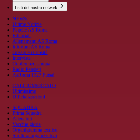
I siti del nostro network
NEWS
Ultime Notizie
Pagelle AS Roma
Editoriali
Allenamenti AS Roma
Infortuni AS Roma
Gossip e curiosità
Interviste
Conferenze stampa
Radio Pensieri
AsRoma 1927 Futsal
CALCIOMERCATO
Ultimissime
Ufficializzazioni
SQUADRA
Prima Squadra
Allenatori
Vecchie glorie
Organigramma tecnico
Struttura organizzativa