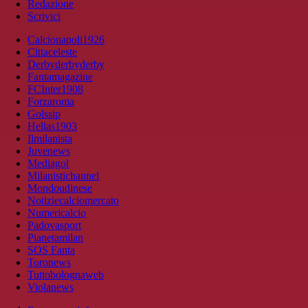
Redazione
Scrivici
Calcionapoli1926
Cittaceleste
Derbyderbyderby
Fantamagazine
FCInter1908
Forzaroma
Golssip
Hellas1903
Ilmilanista
Juvenews
Mediagol
Milanistichannel
Mondoudinese
Notiziecalciomercato
Numericalcio
Padovasport
Pianetamilan
SOS Fanta
Toronews
Tuttobolognaweb
Violanews