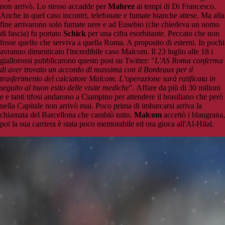
non arrivò. Lo stesso accadde per
Mahrez
ai tempi di Di Francesco.
Anche in quel caso incontri, telefonate e fumate bianche attese. Ma alla
fine arrivarono solo fumate nere e ad Eusebio (che chiedeva un uomo
di fascia) fu portato
Schick
per una cifra esorbitante. Peccato che non
fosse quello che serviva a quella Roma. A proposito di esterni. In pochi
avranno dimenticato l'incredibile caso Malcom. Il 23 luglio alle 18 i
giallorossi pubblicarono questo post su Twitter: "
L'AS Roma conferma
di aver trovato un accordo di massima con il Bordeaux per il
trasferimento del calciatore Malcom. L’operazione sarà ratificata in
seguito al buon esito delle visite mediche
". Affare da più di 30 milioni
e e tanti tifosi andarono a Ciampino per attendere il brasiliano che però
nella Capitale non arrivò mai. Poco prima di imbarcarsi arriva la
chiamata del Barcellona che cambiò tutto.
Malcom
accettò i blaugrana,
poi la sua carriera è stata poco memorabile ed ora gioca all'Al-Hilal.