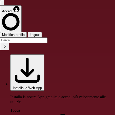
Accedi
Modifica profilo
Logout
Installa la Web App
Installa la nostra App gratuita e accedi più velocemente alle
notizie
Tocca