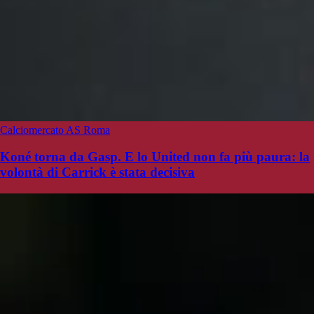
Calciomercato AS Roma
Koné torna da Gasp. E lo United non fa più paura: la
volontà di Carrick è stata decisiva