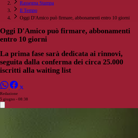
Rassegna Stampa
Il Tempo
Oggi D'Amico può firmare, abbonamenti entro 10 giorni
Oggi D'Amico può firmare, abbonamenti
entro 10 giorni
La prima fase sarà dedicata ai rinnovi,
seguita dalla conferma dei circa 25.000
iscritti alla waiting list
Redazione
5 giugno - 08:38