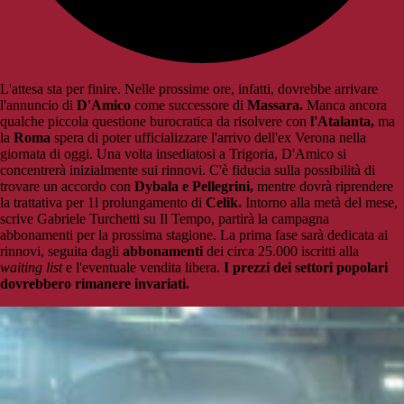
L'attesa sta per finire. Nelle prossime ore, infatti, dovrebbe arrivare
l'annuncio di
D'Amico
come successore di
Massara.
Manca ancora
qualche piccola questione burocratica da risolvere con
l'Atalanta,
ma
la
Roma
spera di poter ufficializzare l'arrivo dell'ex Verona nella
giornata di oggi. Una volta insediatosi a Trigoria, D'Amico si
concentrerà inizialmente sui rinnovi. C'è fiducia sulla possibilità di
trovare un accordo con
Dybala e Pellegrini,
mentre dovrà riprendere
la trattativa per 1l prolungamento di
Celik.
Intorno alla metà del mese,
scrive Gabriele Turchetti su Il Tempo, partirà la campagna
abbonamenti per la prossima stagione. La prima fase sarà dedicata ai
rinnovi, seguita dagli
abbonamenti
dei circa 25.000 iscritti alla
waiting list
e l'eventuale vendita libera.
I prezzi dei settori popolari
dovrebbero rimanere invariati.