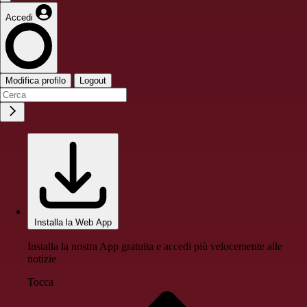
Accedi
Modifica profilo
Logout
Installa la Web App
Installa la nostra App gratuita e accedi più velocemente alle
notizie
Tocca