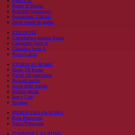
PARTITE
Partite in Diretta
Probabili formazioni
Formazioni Ufficiali
Dove vedere la partita
STAGIONE
Calendario e risultati Roma
Calendario Serie A
Classifica Serie A
News Calcio
STORIA AS ROMA
Storia AS Roma
Partite più importanti
Progetti Stadio
Storia delle maglie
Maglia attuale
Inni e Cori
Sponsor
PRIMAVERA AS ROMA
Rosa Primavera
News Primavera
FEMMINILE AS ROMA