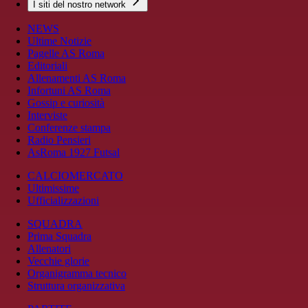
I siti del nostro network
NEWS
Ultime Notizie
Pagelle AS Roma
Editoriali
Allenamenti AS Roma
Infortuni AS Roma
Gossip e curiosità
Interviste
Conferenze stampa
Radio Pensieri
AsRoma 1927 Futsal
CALCIOMERCATO
Ultimissime
Ufficializzazioni
SQUADRA
Prima Squadra
Allenatori
Vecchie glorie
Organigramma tecnico
Struttura organizzativa