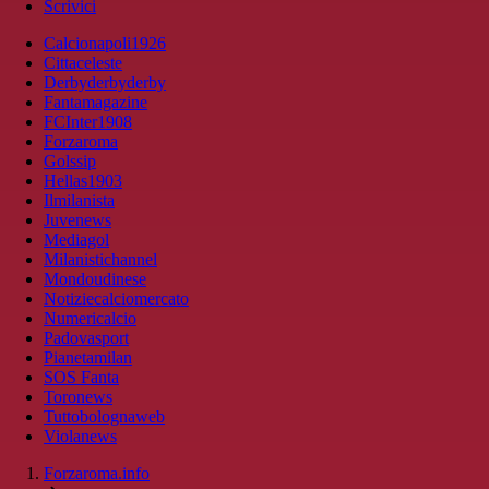
Scrivici
Calcionapoli1926
Cittaceleste
Derbyderbyderby
Fantamagazine
FCInter1908
Forzaroma
Golssip
Hellas1903
Ilmilanista
Juvenews
Mediagol
Milanistichannel
Mondoudinese
Notiziecalciomercato
Numericalcio
Padovasport
Pianetamilan
SOS Fanta
Toronews
Tuttobolognaweb
Violanews
Forzaroma.info