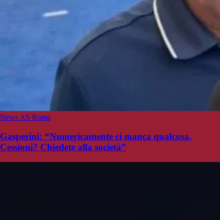
News AS Roma
Gasperini: “Numericamente ci manca qualcosa.
Cessioni? Chiedete alla società”