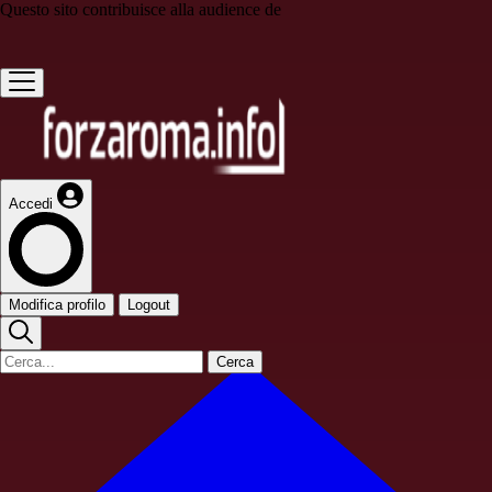
Questo sito contribuisce alla audience de
Accedi
Modifica profilo
Logout
Cerca