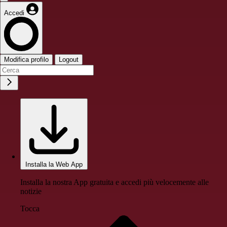
Accedi
Modifica profilo
Logout
Installa la Web App
Installa la nostra App gratuita e accedi più velocemente alle
notizie
Tocca