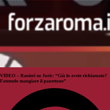
VIDEO – Ranieri su Juric: “Già lo avete richiamato?
Fatemelo mangiare il panettone”