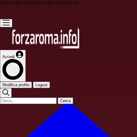
Questo sito contribuisce alla audience de
Accedi
Modifica profilo
Logout
Cerca