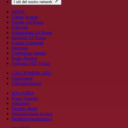
I siti del nostro network
NEWS
Ultime Notizie
Pagelle AS Roma
Editoriali
Allenamenti AS Roma
Infortuni AS Roma
Gossip e curiosità
Interviste
Conferenze stampa
Radio Pensieri
AsRoma 1927 Futsal
CALCIOMERCATO
Ultimissime
Ufficializzazioni
SQUADRA
Prima Squadra
Allenatori
Vecchie glorie
Organigramma tecnico
Struttura organizzativa