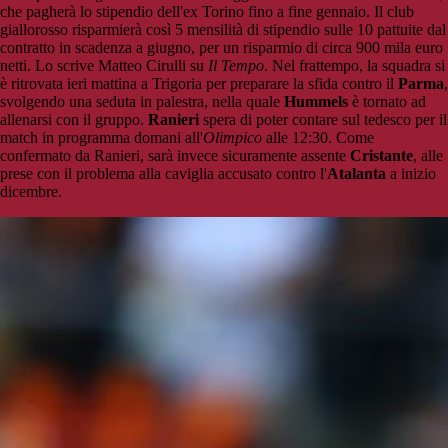
che pagherà lo stipendio dell'ex Torino fino a fine gennaio. Il club
giallorosso risparmierà così 5 mensilità di stipendio sulle 10 pattuite dal
contratto in scadenza a giugno, per un risparmio di circa 900 mila euro
netti. Lo scrive Matteo Cirulli su
Il Tempo
. Nel frattempo, la squadra si
è ritrovata ieri mattina a Trigoria per preparare la sfida contro il
Parma
,
svolgendo una seduta in palestra, nella quale
Hummels
è tornato ad
allenarsi con il gruppo.
Ranieri
spera di poter contare sul tedesco per il
match in programma domani all'
Olimpico
alle 12:30. Come
confermato da Ranieri, sarà invece sicuramente assente
Cristante
, alle
prese con il problema alla caviglia accusato contro l'
Atalanta
a inizio
dicembre.