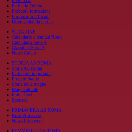
PARTITE
Partite in Diretta
Probabili formazioni
Formazioni Ufficiali
Dove vedere la partita
STAGIONE
Calendario e risultati Roma
Calendario Serie A
Classifica Serie A
News Calcio
STORIA AS ROMA
Storia AS Roma
Partite più importanti
Progetti Stadio
Storia delle maglie
Maglia attuale
Inni e Cori
Sponsor
PRIMAVERA AS ROMA
Rosa Primavera
News Primavera
FEMMINILE AS ROMA