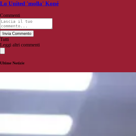
Lo United 'molla' Koné
Commenti
Invia Commento
Tutti
Leggi altri commenti
Ultime Notizie