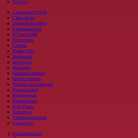
Scrivici
Calcionapoli1926
Cittaceleste
Derbyderbyderby
Fantamagazine
FCInter1908
Forzaroma
Golssip
Hellas1903
Ilmilanista
Juvenews
Mediagol
Milanistichannel
Mondoudinese
Notiziecalciomercato
Numericalcio
Padovasport
Pianetamilan
SOS Fanta
Toronews
Tuttobolognaweb
Violanews
Forzaroma.info