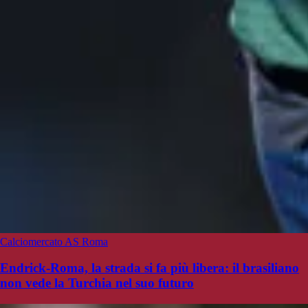
Calciomercato AS Roma
Endrick-Roma, la strada si fa più libera: il brasiliano
non vede la Turchia nel suo futuro