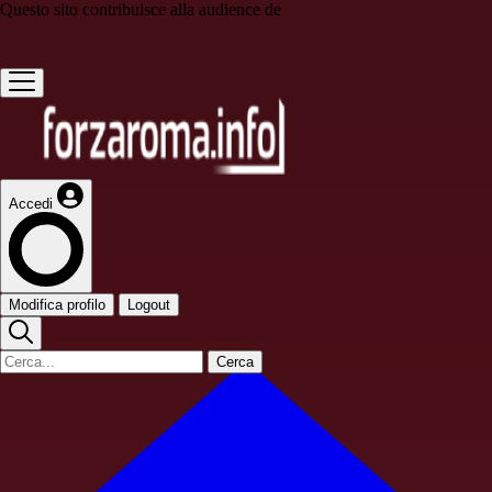
Questo sito contribuisce alla audience de
Accedi
Modifica profilo
Logout
Cerca