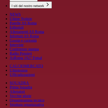
I siti del nostro network
NEWS
Ultime Notizie
Pagelle AS Roma
Editoriali
Allenamenti AS Roma
Infortuni AS Roma
Gossip e curiosità
Interviste
Conferenze stampa
Radio Pensieri
AsRoma 1927 Futsal
CALCIOMERCATO
Ultimissime
Ufficializzazioni
SQUADRA
Prima Squadra
Allenatori
Vecchie glorie
Organigramma tecnico
Struttura organizzativa