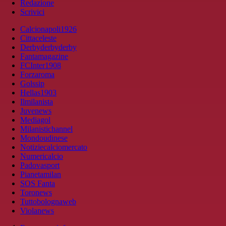
Redazione
Scrivici
Calcionapoli1926
Cittaceleste
Derbyderbyderby
Fantamagazine
FCInter1908
Forzaroma
Golssip
Hellas1903
Ilmilanista
Juvenews
Mediagol
Milanistichannel
Mondoudinese
Notiziecalciomercato
Numericalcio
Padovasport
Pianetamilan
SOS Fanta
Toronews
Tuttobolognaweb
Violanews