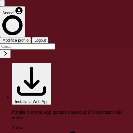
Accedi
Modifica profilo
Logout
Installa la Web App
Installa la nostra App gratuita e accedi più velocemente alle
notizie
Tocca