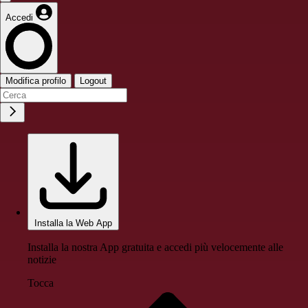
Accedi
Modifica profilo
Logout
Installa la Web App
Installa la nostra App gratuita e accedi più velocemente alle
notizie
Tocca