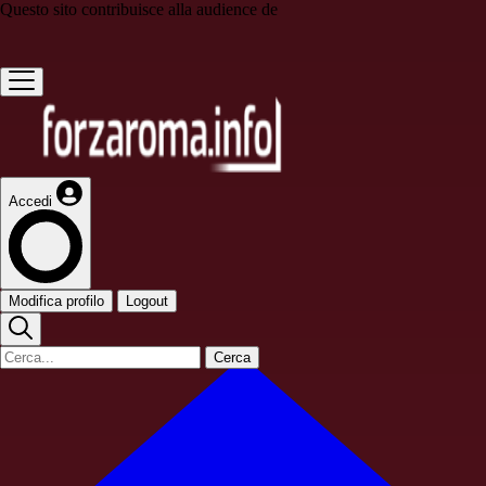
Questo sito contribuisce alla audience de
Accedi
Modifica profilo
Logout
Cerca