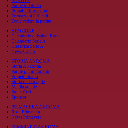
PARTITE
Partite in Diretta
Probabili formazioni
Formazioni Ufficiali
Dove vedere la partita
STAGIONE
Calendario e risultati Roma
Calendario Serie A
Classifica Serie A
News Calcio
STORIA AS ROMA
Storia AS Roma
Partite più importanti
Progetti Stadio
Storia delle maglie
Maglia attuale
Inni e Cori
Sponsor
PRIMAVERA AS ROMA
Rosa Primavera
News Primavera
FEMMINILE AS ROMA