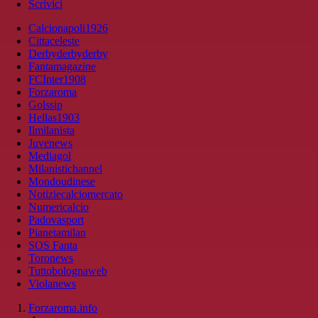
Scrivici
Calcionapoli1926
Cittaceleste
Derbyderbyderby
Fantamagazine
FCInter1908
Forzaroma
Golssip
Hellas1903
Ilmilanista
Juvenews
Mediagol
Milanistichannel
Mondoudinese
Notiziecalciomercato
Numericalcio
Padovasport
Pianetamilan
SOS Fanta
Toronews
Tuttobolognaweb
Violanews
Forzaroma.info