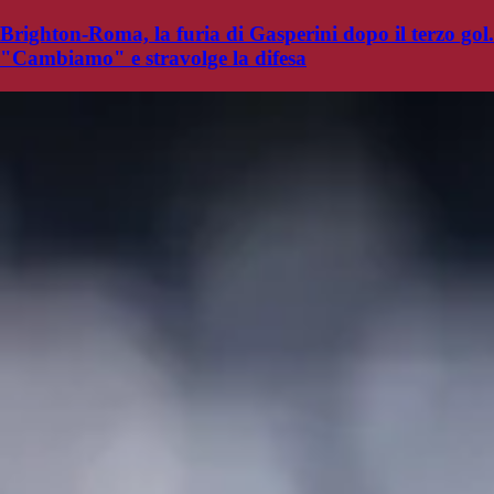
Brighton-Roma, la furia di Gasperini dopo il terzo gol.
"Cambiamo" e stravolge la difesa