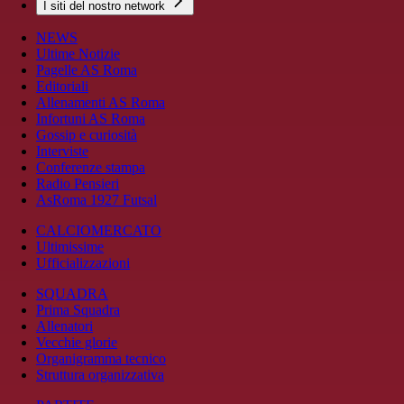
I siti del nostro network
NEWS
Ultime Notizie
Pagelle AS Roma
Editoriali
Allenamenti AS Roma
Infortuni AS Roma
Gossip e curiosità
Interviste
Conferenze stampa
Radio Pensieri
AsRoma 1927 Futsal
CALCIOMERCATO
Ultimissime
Ufficializzazioni
SQUADRA
Prima Squadra
Allenatori
Vecchie glorie
Organigramma tecnico
Struttura organizzativa