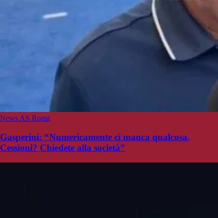
News AS Roma
Gasperini: “Numericamente ci manca qualcosa.
Cessioni? Chiedete alla società”