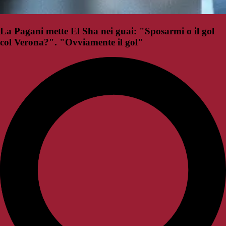
La Pagani mette El Sha nei guai: "Sposarmi o il gol
col Verona?". "Ovviamente il gol"