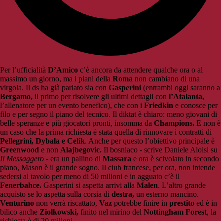
Per l’ufficialità
D’Amico
c’è ancora da attendere qualche ora o al
massimo un giorno, ma i piani della
Roma
non cambiano di una
virgola. Il ds ha già parlato sia con
Gasperini
(entrambi oggi saranno a
Bergamo,
il primo per risolvere gli ultimi dettagli con
l’Atalanta,
l’allenatore per un evento benefico), che con i
Friedkin
e conosce per
filo e per segno il piano del tecnico. Il diktat è chiaro: meno giovani di
belle speranze e più giocatori pronti, insomma da
Champions.
E non è
un caso che la prima richiesta è stata quella di rinnovare i contratti di
Pellegrini, Dybala e Celik
. Anche per questo l’obiettivo principale è
Greenwood
e non
Alajbegovic.
Il bosniaco - scrive Daniele Aloisi su
Il Messaggero
- era un pallino di
Massara
e ora è scivolato in secondo
piano, Mason è il grande sogno. Il club francese, per ora, non intende
sedersi al tavolo per meno di 50 milioni e in agguato c’è il
Fenerbahce.
Gasperini si aspetta arrivi alla
Malen
. L’altro grande
acquisto se lo aspetta sulla corsia di
destra,
un esterno mancino.
Venturino
non verrà riscattato,
Vaz
potrebbe finire in
prestito
ed è in
bilico anche
Ziolkowski,
finito nel mirino del
Nottingham Forest
, la
richiesta è di 20 milioni.