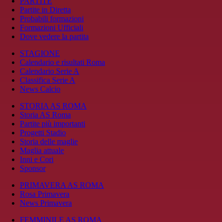
PARTITE
Partite in Diretta
Probabili formazioni
Formazioni Ufficiali
Dove vedere la partita
STAGIONE
Calendario e risultati Roma
Calendario Serie A
Classifica Serie A
News Calcio
STORIA AS ROMA
Storia AS Roma
Partite più importanti
Progetti Stadio
Storia delle maglie
Maglia attuale
Inni e Cori
Sponsor
PRIMAVERA AS ROMA
Rosa Primavera
News Primavera
FEMMINILE AS ROMA