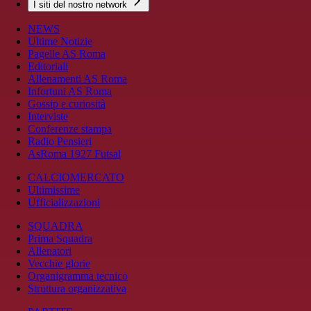
I siti del nostro network
NEWS
Ultime Notizie
Pagelle AS Roma
Editoriali
Allenamenti AS Roma
Infortuni AS Roma
Gossip e curiosità
Interviste
Conferenze stampa
Radio Pensieri
AsRoma 1927 Futsal
CALCIOMERCATO
Ultimissime
Ufficializzazioni
SQUADRA
Prima Squadra
Allenatori
Vecchie glorie
Organigramma tecnico
Struttura organizzativa