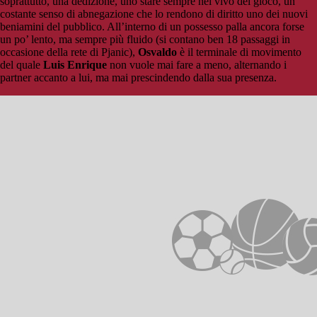
soprattutto, una dedizione, uno stare sempre nel vivo del gioco, un
costante senso di abnegazione che lo rendono di diritto uno dei nuovi
beniamini del pubblico. All’interno di un possesso palla ancora forse
un po’ lento, ma sempre più fluido (si contano ben 18 passaggi in
occasione della rete di Pjanic),
Osvaldo
è il terminale di movimento
del quale
Luis Enrique
non vuole mai fare a meno, alternando i
partner accanto a lui, ma mai prescindendo dalla sua presenza.