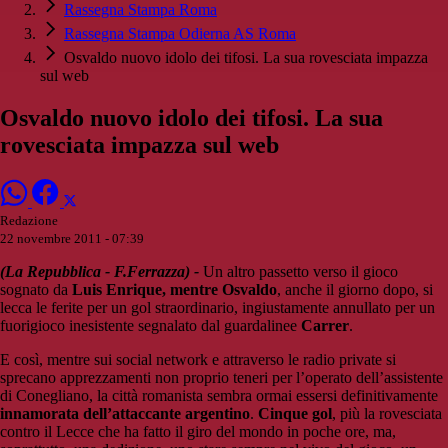
Rassegna Stampa Roma
Rassegna Stampa Odierna AS Roma
Osvaldo nuovo idolo dei tifosi. La sua rovesciata impazza
sul web
Osvaldo nuovo idolo dei tifosi. La sua
rovesciata impazza sul web
Redazione
22 novembre 2011 - 07:39
(La Repubblica - F.Ferrazza) -
Un altro passetto verso il gioco
sognato da
Luis Enrique, mentre Osvaldo
, anche il giorno dopo, si
lecca le ferite per un gol straordinario, ingiustamente annullato per un
fuorigioco inesistente segnalato dal guardalinee
Carrer
.
E così, mentre sui social network e attraverso le radio private si
sprecano apprezzamenti non proprio teneri per l’operato dell’assistente
di Conegliano, la città romanista sembra ormai essersi definitivamente
innamorata dell’attaccante argentino
.
Cinque gol
, più la rovesciata
contro il Lecce che ha fatto il giro del mondo in poche ore, ma,