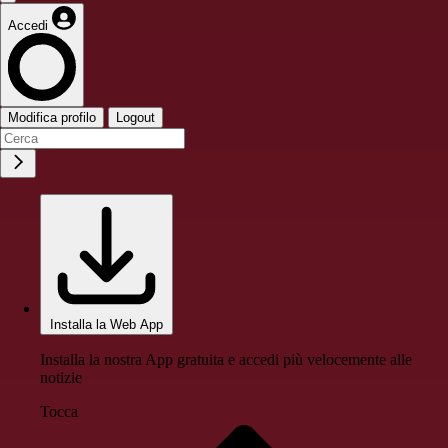
Accedi
Modifica profilo
Logout
Installa la Web App
Installa la nostra App gratuita e accedi più velocemente alle
notizie
Tocca