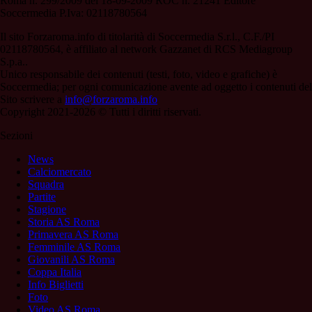
Roma n. 299/2009 del 18-09-2009 ROC n. 21241 Editore
Soccermedia P.Iva: 02118780564
Il sito Forzaroma.info di titolarità di Soccermedia S.r.l., C.F./PI
02118780564, è affiliato al network Gazzanet di RCS Mediagroup
S.p.a..
Unico responsabile dei contenuti (testi, foto, video e grafiche) è
Soccermedia; per ogni comunicazione avente ad oggetto i contenuti del
Sito scrivere a
info@forzaroma.info
Copyright 2021-2026 © Tutti i diritti riservati.
Sezioni
News
Calciomercato
Squadra
Partite
Stagione
Storia AS Roma
Primavera AS Roma
Femminile AS Roma
Giovanili AS Roma
Coppa Italia
Info Biglietti
Foto
Video AS Roma