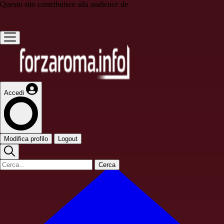
Questo sito contribuisce alla audience de
Accedi
Modifica profilo
Logout
Cerca