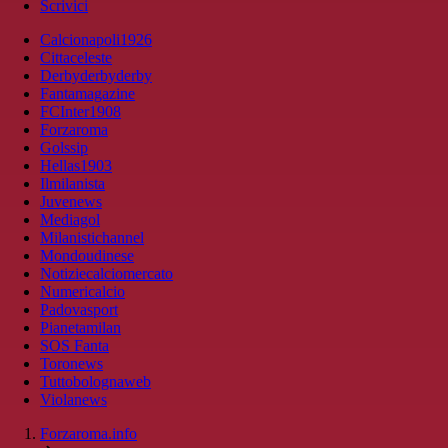
Scrivici
Calcionapoli1926
Cittaceleste
Derbyderbyderby
Fantamagazine
FCInter1908
Forzaroma
Golssip
Hellas1903
Ilmilanista
Juvenews
Mediagol
Milanistichannel
Mondoudinese
Notiziecalciomercato
Numericalcio
Padovasport
Pianetamilan
SOS Fanta
Toronews
Tuttobolognaweb
Violanews
Forzaroma.info