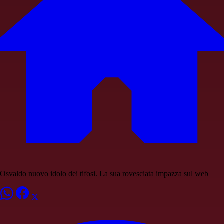
Osvaldo nuovo idolo dei tifosi. La sua rovesciata impazza sul web