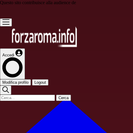
Questo sito contribuisce alla audience de
Accedi
Modifica profilo
Logout
Cerca