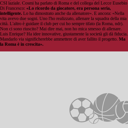
CSI laziale. Cosmi ha parlato di Roma e del collega del Lecce Eusebio
Di Francesco:
«Lo ricordo da giocatore, era persona seria,
intelligente.
Lo ha dimostrato anche da allenatore». E ancora: «Nella
vita avevo due sogni. Uno l'ho realizzato, allenare la squadra della mia
città. L'altro è guidare il club per cui ho sempre tifato (la Roma, ndr).
Non ci sono riuscito? Mai dire mai, non ho mica smesso di allenare.
Luis Enrique? Ha idee innovative, giustamente la società gli dà fiducia.
Mandarlo via significherebbe ammettere di aver fallito il progetto.
Ma
la Roma è in crescita».