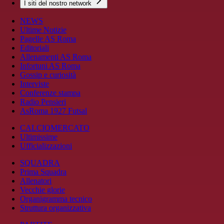
I siti del nostro network
NEWS
Ultime Notizie
Pagelle AS Roma
Editoriali
Allenamenti AS Roma
Infortuni AS Roma
Gossip e curiosità
Interviste
Conferenze stampa
Radio Pensieri
AsRoma 1927 Futsal
CALCIOMERCATO
Ultimissime
Ufficializzazioni
SQUADRA
Prima Squadra
Allenatori
Vecchie glorie
Organigramma tecnico
Struttura organizzativa