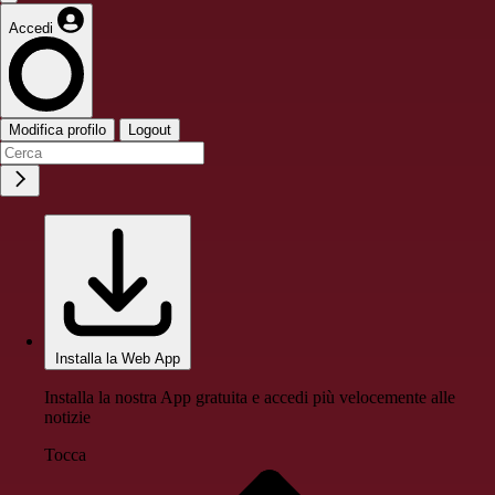
Accedi
Modifica profilo
Logout
Installa la Web App
Installa la nostra App gratuita e accedi più velocemente alle
notizie
Tocca