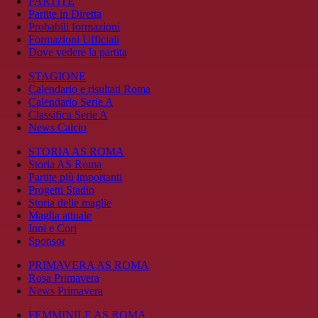
PARTITE
Partite in Diretta
Probabili formazioni
Formazioni Ufficiali
Dove vedere la partita
STAGIONE
Calendario e risultati Roma
Calendario Serie A
Classifica Serie A
News Calcio
STORIA AS ROMA
Storia AS Roma
Partite più importanti
Progetti Stadio
Storia delle maglie
Maglia attuale
Inni e Cori
Sponsor
PRIMAVERA AS ROMA
Rosa Primavera
News Primavera
FEMMINILE AS ROMA