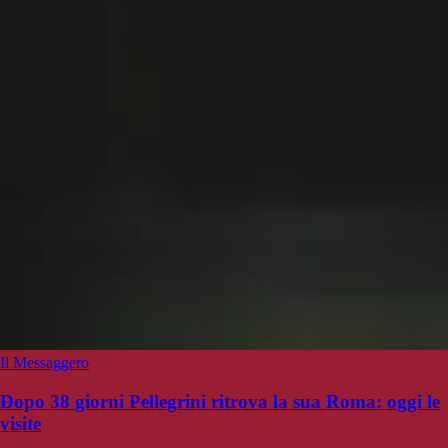
Il Messaggero
Dopo 38 giorni Pellegrini ritrova la sua Roma: oggi le
visite