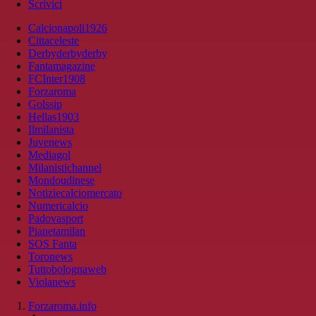
Scrivici
Calcionapoli1926
Cittaceleste
Derbyderbyderby
Fantamagazine
FCInter1908
Forzaroma
Golssip
Hellas1903
Ilmilanista
Juvenews
Mediagol
Milanistichannel
Mondoudinese
Notiziecalciomercato
Numericalcio
Padovasport
Pianetamilan
SOS Fanta
Toronews
Tuttobolognaweb
Violanews
Forzaroma.info