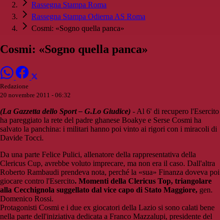
Rassegna Stampa Roma
Rassegna Stampa Odierna AS Roma
Cosmi: «Sogno quella panca»
Cosmi: «Sogno quella panca»
Redazione
20 novembre 2011 - 06:32
(La Gazzetta dello Sport – G.Lo Giudice)
- Al 6' di recupero l'Esercito
ha pareggiato la rete del padre ghanese Boakye e Serse Cosmi ha
salvato la panchina: i militari hanno poi vinto ai rigori con i miracoli di
Davide Tocci.
Da una parte Felice Pulici, allenatore della rappresentativa della
Clericus Cup, avrebbe voluto imprecare, ma non era il caso. Dall'altra
Roberto Rambaudi prendeva nota, perché la «sua» Finanza doveva poi
giocare contro l'Esercito
. Momenti della Clericus Top, triangolare
alla Cecchignola suggellato dal vice capo di Stato Maggiore,
gen.
Domenico Rossi.
Protagonisti Cosmi e i due ex giocatori della Lazio si sono calati bene
nella parte dell'iniziativa dedicata a Franco Mazzalupi, presidente del