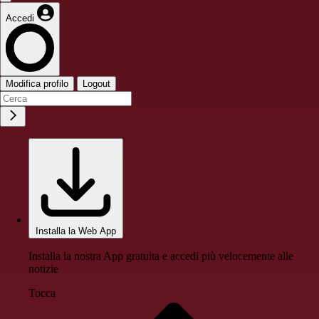
Accedi
Modifica profilo
Logout
Installa la Web App
Installa la nostra App gratuita e accedi più velocemente alle
notizie
Tocca