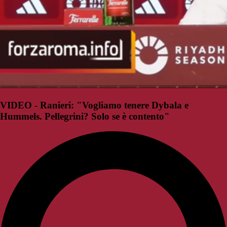
VIDEO - Ranieri: "Vogliamo tenere Dybala e
Hummels. Pellegrini? Solo se è contento"