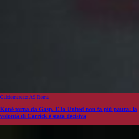
Calciomercato AS Roma
Koné torna da Gasp. E lo United non fa più paura: la
volontà di Carrick è stata decisiva