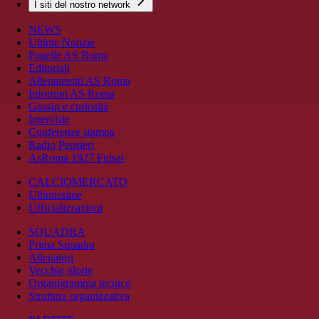
I siti del nostro network
NEWS
Ultime Notizie
Pagelle AS Roma
Editoriali
Allenamenti AS Roma
Infortuni AS Roma
Gossip e curiosità
Interviste
Conferenze stampa
Radio Pensieri
AsRoma 1927 Futsal
CALCIOMERCATO
Ultimissime
Ufficializzazioni
SQUADRA
Prima Squadra
Allenatori
Vecchie glorie
Organigramma tecnico
Struttura organizzativa