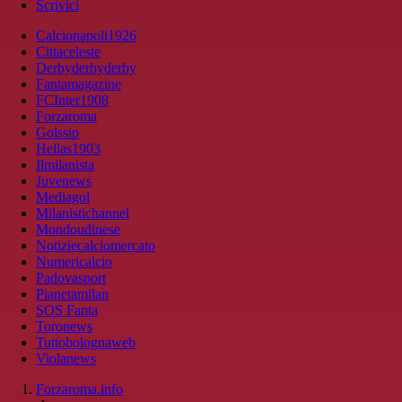
Scrivici
Calcionapoli1926
Cittaceleste
Derbyderbyderby
Fantamagazine
FCInter1908
Forzaroma
Golssip
Hellas1903
Ilmilanista
Juvenews
Mediagol
Milanistichannel
Mondoudinese
Notiziecalciomercato
Numericalcio
Padovasport
Pianetamilan
SOS Fanta
Toronews
Tuttobolognaweb
Violanews
Forzaroma.info