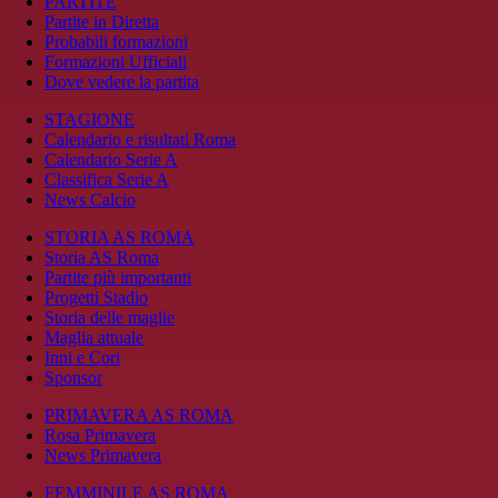
PARTITE
Partite in Diretta
Probabili formazioni
Formazioni Ufficiali
Dove vedere la partita
STAGIONE
Calendario e risultati Roma
Calendario Serie A
Classifica Serie A
News Calcio
STORIA AS ROMA
Storia AS Roma
Partite più importanti
Progetti Stadio
Storia delle maglie
Maglia attuale
Inni e Cori
Sponsor
PRIMAVERA AS ROMA
Rosa Primavera
News Primavera
FEMMINILE AS ROMA