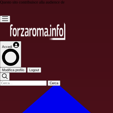
Questo sito contribuisce alla audience de
Accedi
Modifica profilo
Logout
Cerca