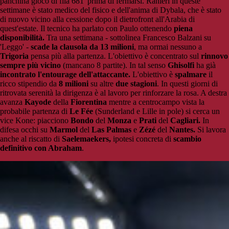
panchina giocò di fila 681' prima di fermarsi. Ranieri in queste
settimane è stato medico del fisico e dell'anima di Dybala, che è stato
di nuovo vicino alla cessione dopo il dietrofront all'Arabia di
quest'estate. Il tecnico ha parlato con Paulo ottenendo
piena
disponibilità.
Tra una settimana - sottolinea Francesco Balzani su
'Leggo' -
scade la clausola da 13 milioni
, ma ormai nessuno a
Trigoria
pensa più alla partenza. L'obiettivo è concentrato sul
rinnovo
sempre più vicino
(mancano 8 partite). In tal senso
Ghisolfi
ha già
incontrato l'entourage dell'attaccante.
L'obiettivo è
spalmare
il
ricco stipendio da
8 milioni
su altre
due stagioni
. In questi giorni di
ritrovata serenità la dirigenza è al lavoro per rinforzare la rosa. A destra
avanza
Kayode
della
Fiorentina
mentre a centrocampo vista la
probabile partenza di
Le
Fée
(Sunderland e Lille in pole) si cerca un
vice Kone: piacciono
Bondo
del
Monza
e
Prati
del
Cagliari.
In
difesa occhi su
Marmol
del
Las Palmas
e
Zézé
del
Nantes.
Si lavora
anche al riscatto di
Saelemaekers,
ipotesi concreta di
scambio
definitivo con Abraham
.