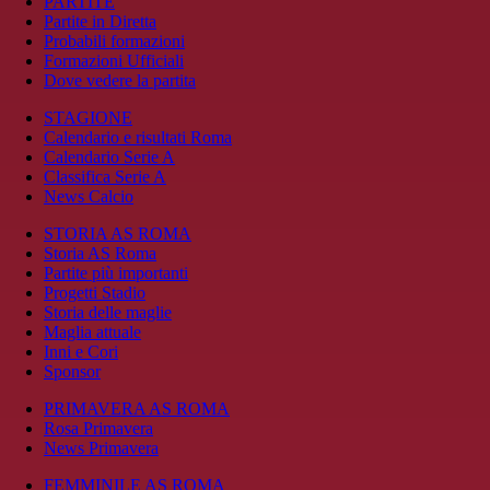
PARTITE
Partite in Diretta
Probabili formazioni
Formazioni Ufficiali
Dove vedere la partita
STAGIONE
Calendario e risultati Roma
Calendario Serie A
Classifica Serie A
News Calcio
STORIA AS ROMA
Storia AS Roma
Partite più importanti
Progetti Stadio
Storia delle maglie
Maglia attuale
Inni e Cori
Sponsor
PRIMAVERA AS ROMA
Rosa Primavera
News Primavera
FEMMINILE AS ROMA