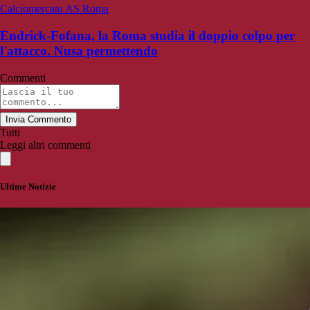
Calciomercato AS Roma
Endrick-Fofana, la Roma studia il doppio colpo per
l'attacco. Nusa permettendo
Commenti
Invia Commento
Tutti
Leggi altri commenti
Ultime Notizie