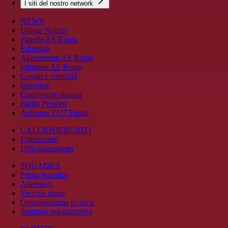
I siti del nostro network
NEWS
Ultime Notizie
Pagelle AS Roma
Editoriali
Allenamenti AS Roma
Infortuni AS Roma
Gossip e curiosità
Interviste
Conferenze stampa
Radio Pensieri
AsRoma 1927 Futsal
CALCIOMERCATO
Ultimissime
Ufficializzazioni
SQUADRA
Prima Squadra
Allenatori
Vecchie glorie
Organigramma tecnico
Struttura organizzativa