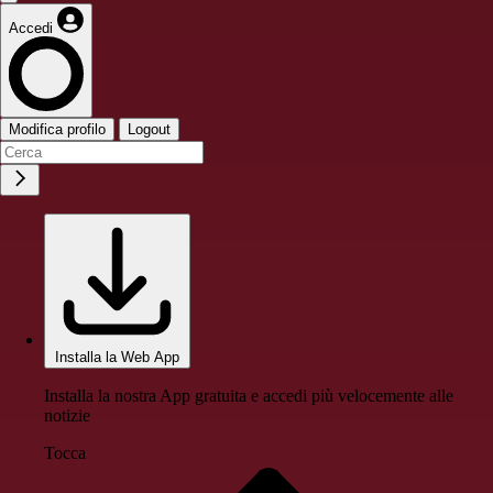
Accedi
Modifica profilo
Logout
Installa la Web App
Installa la nostra App gratuita e accedi più velocemente alle
notizie
Tocca