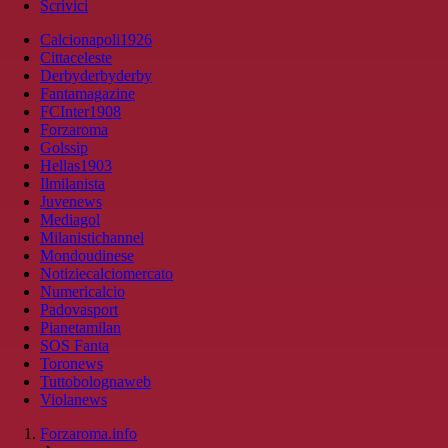
Scrivici
Calcionapoli1926
Cittaceleste
Derbyderbyderby
Fantamagazine
FCInter1908
Forzaroma
Golssip
Hellas1903
Ilmilanista
Juvenews
Mediagol
Milanistichannel
Mondoudinese
Notiziecalciomercato
Numericalcio
Padovasport
Pianetamilan
SOS Fanta
Toronews
Tuttobolognaweb
Violanews
Forzaroma.info