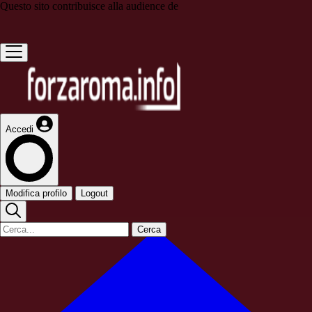
Questo sito contribuisce alla audience de
Accedi
Modifica profilo
Logout
Cerca