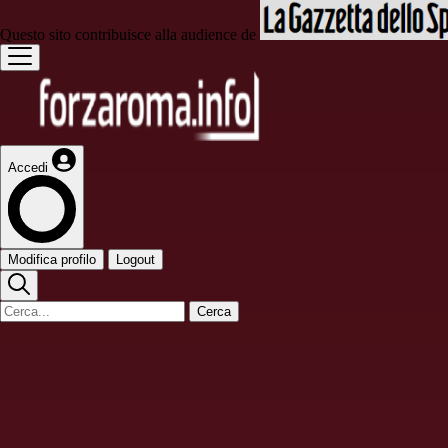
Questo sito contribuisce alla audience de
Accedi
Modifica profilo
Logout
Cerca