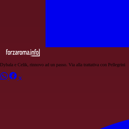
Dybala e Celik, rinnovo ad un passo. Via alla trattativa con Pellegrini