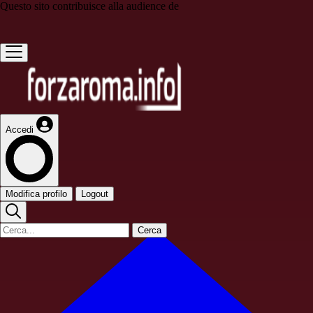
Questo sito contribuisce alla audience de
Accedi
Modifica profilo
Logout
Cerca