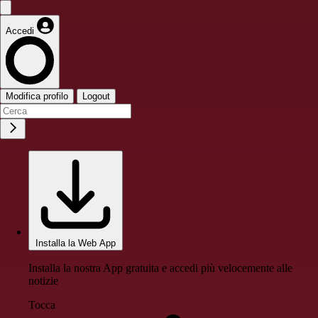
Accedi
Modifica profilo
Logout
Installa la Web App
Installa la nostra App gratuita e accedi più velocemente alle
notizie
Tocca