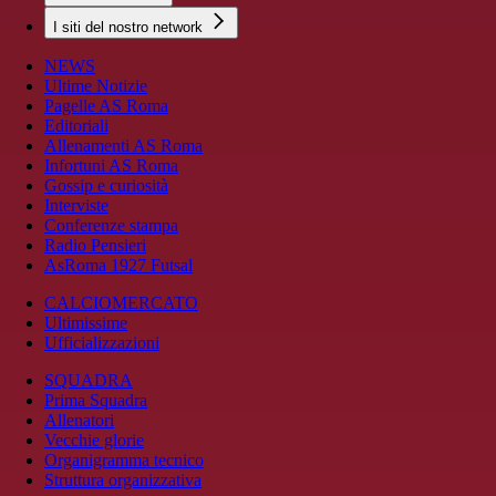
I siti del nostro network
NEWS
Ultime Notizie
Pagelle AS Roma
Editoriali
Allenamenti AS Roma
Infortuni AS Roma
Gossip e curiosità
Interviste
Conferenze stampa
Radio Pensieri
AsRoma 1927 Futsal
CALCIOMERCATO
Ultimissime
Ufficializzazioni
SQUADRA
Prima Squadra
Allenatori
Vecchie glorie
Organigramma tecnico
Struttura organizzativa