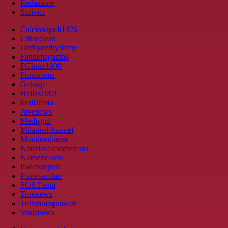
Redazione
Scrivici
Calcionapoli1926
Cittaceleste
Derbyderbyderby
Fantamagazine
FCInter1908
Forzaroma
Golssip
Hellas1903
Ilmilanista
Juvenews
Mediagol
Milanistichannel
Mondoudinese
Notiziecalciomercato
Numericalcio
Padovasport
Pianetamilan
SOS Fanta
Toronews
Tuttobolognaweb
Violanews