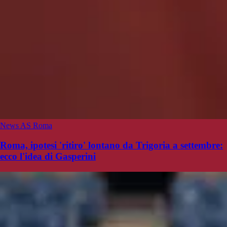
News AS Roma
Roma, ipotesi 'ritiro' lontano da Trigoria a settembre:
ecco l'idea di Gasperini