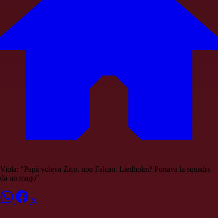
Viola: "Papà voleva Zico, non Falcao. Liedholm? Portava la squadra
da un mago"