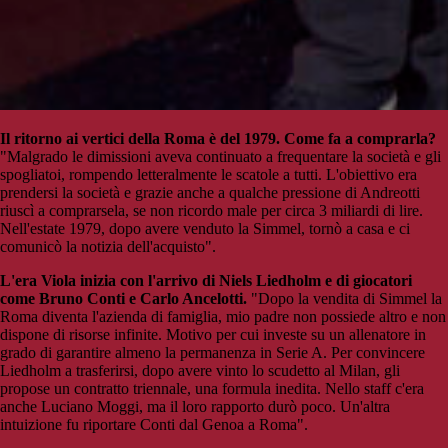
Il ritorno ai vertici della Roma è del 1979. Come fa a comprarla?
"Malgrado le dimissioni aveva continuato a frequentare la società e gli
spogliatoi, rompendo letteralmente le scatole a tutti. L'obiettivo era
prendersi la società e grazie anche a qualche pressione di Andreotti
riuscì a comprarsela, se non ricordo male per circa 3 miliardi di lire.
Nell'estate 1979, dopo avere venduto la Simmel, tornò a casa e ci
comunicò la notizia dell'acquisto".
L'era Viola inizia con l'arrivo di Niels Liedholm e di giocatori
come Bruno Conti e Carlo Ancelotti.
"Dopo la vendita di Simmel la
Roma diventa l'azienda di famiglia, mio padre non possiede altro e non
dispone di risorse infinite. Motivo per cui investe su un allenatore in
grado di garantire almeno la permanenza in Serie A. Per convincere
Liedholm a trasferirsi, dopo avere vinto lo scudetto al Milan, gli
propose un contratto triennale, una formula inedita. Nello staff c'era
anche Luciano Moggi, ma il loro rapporto durò poco. Un'altra
intuizione fu riportare Conti dal Genoa a Roma".