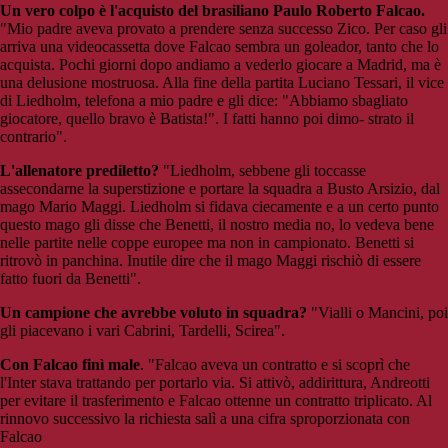
Un vero colpo è l'acquisto del brasiliano Paulo Roberto Falcao.
"Mio padre aveva provato a prendere senza successo Zico. Per caso gli
arriva una videocassetta dove Falcao sembra un goleador, tanto che lo
acquista. Pochi giorni dopo andiamo a vederlo giocare a Madrid, ma è
una delusione mostruosa. Alla fine della partita Luciano Tessari, il vice
di Liedholm, telefona a mio padre e gli dice: "Abbiamo sbagliato
giocatore, quello bravo è Batista!". I fatti hanno poi dimo- strato il
contrario".
L'allenatore prediletto?
"Liedholm, sebbene gli toccasse
assecondarne la superstizione e portare la squadra a Busto Arsizio, dal
mago Mario Maggi. Liedholm si fidava ciecamente e a un certo punto
questo mago gli disse che Benetti, il nostro media no, lo vedeva bene
nelle partite nelle coppe europee ma non in campionato. Benetti si
ritrovò in panchina. Inutile dire che il mago Maggi rischiò di essere
fatto fuori da Benetti".
Un campione che avrebbe voluto in squadra?
"Vialli o Mancini, poi
gli piacevano i vari Cabrini, Tardelli, Scirea".
Con Falcao finì male
. "Falcao aveva un contratto e si scoprì che
l'Inter stava trattando per portarlo via. Si attivò, addirittura, Andreotti
per evitare il trasferimento e Falcao ottenne un contratto triplicato. Al
rinnovo successivo la richiesta salì a una cifra sproporzionata con
Falcao