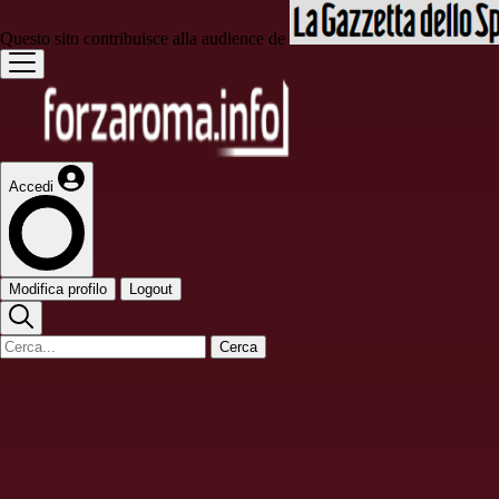
Questo sito contribuisce alla audience de
Accedi
Modifica profilo
Logout
Cerca