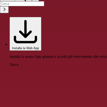
Installa la Web App
Installa la nostra App gratuita e accedi più velocemente alle notiz
Tocca