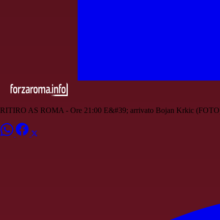
RITIRO AS ROMA - Ore 21:00 E&#39; arrivato Bojan Krkic (FOTO