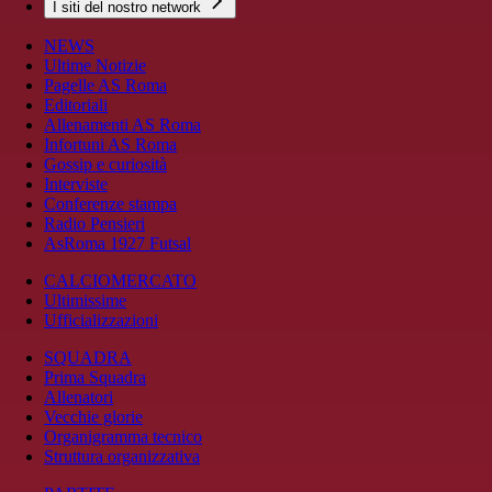
I siti del nostro network
NEWS
Ultime Notizie
Pagelle AS Roma
Editoriali
Allenamenti AS Roma
Infortuni AS Roma
Gossip e curiosità
Interviste
Conferenze stampa
Radio Pensieri
AsRoma 1927 Futsal
CALCIOMERCATO
Ultimissime
Ufficializzazioni
SQUADRA
Prima Squadra
Allenatori
Vecchie glorie
Organigramma tecnico
Struttura organizzativa