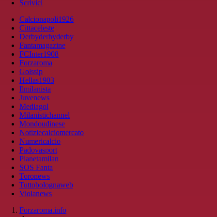
Scrivici
Calcionapoli1926
Cittaceleste
Derbyderbyderby
Fantamagazine
FCInter1908
Forzaroma
Golssip
Hellas1903
Ilmilanista
Juvenews
Mediagol
Milanistichannel
Mondoudinese
Notiziecalciomercato
Numericalcio
Padovasport
Pianetamilan
SOS Fanta
Toronews
Tuttobolognaweb
Violanews
Forzaroma.info