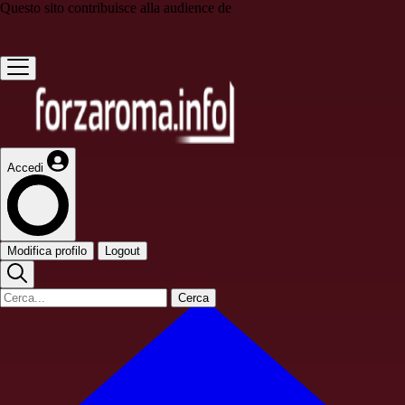
Questo sito contribuisce alla audience de
Accedi
Modifica profilo
Logout
Cerca