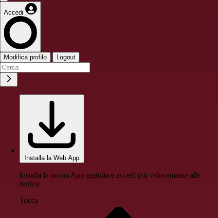
Accedi
Modifica profilo
Logout
Installa la Web App
Installa la nostra App gratuita e accedi più velocemente alle
notizie
Tocca