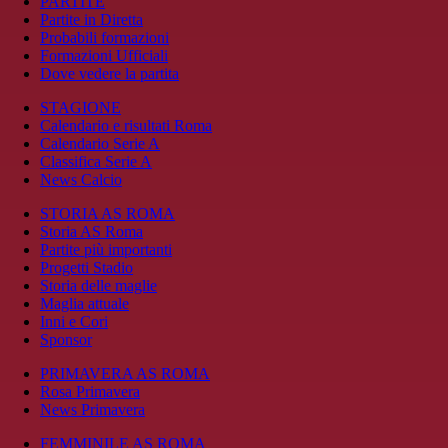
PARTITE
Partite in Diretta
Probabili formazioni
Formazioni Ufficiali
Dove vedere la partita
STAGIONE
Calendario e risultati Roma
Calendario Serie A
Classifica Serie A
News Calcio
STORIA AS ROMA
Storia AS Roma
Partite più importanti
Progetti Stadio
Storia delle maglie
Maglia attuale
Inni e Cori
Sponsor
PRIMAVERA AS ROMA
Rosa Primavera
News Primavera
FEMMINILE AS ROMA