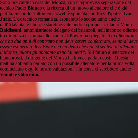
Sono ore calde in casa del Monza, con l'improvvisa separazione dal
tecnico Paolo
Bianco
e la ricerca di un nuovo allenatore che è già
partita. Secondo Tuttomercatoweb è spuntata con forza l'ipotesi Ivan
Juric.
L'ex tecnico romanista, esonerato lo scorso anno anche
dall'Atalanta, è libero e starebbe valutando la proposta. ntanto Mauro
Baldissoni,
amministratore delegato dei brianzoli, nell'incontro odierno
tra dirigenza e stampa allo stadio U-Power ha spiegato "
Un allenatore
che ha due anni di contratto non deve essere confermato, semmai deve
essere esonerato. Ieri Bianco ci ha detto che non si sentiva di allenare
il Monza, allora gli abbiamo detto 'dimetti'".
Sul futuro allenatore dei
biancorossi, il dirigente del Monza ha invece parlato così: "Questa
mattina abbiamo parlato con un possibile allenatore per la prima volta,
cominciamo oggi le nostre valutazioni". In corsa ci sarebbero anche
Vanoli e Gilardino.