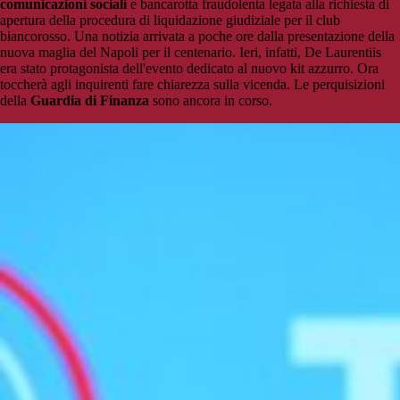
comunicazioni sociali
e bancarotta fraudolenta legata alla richiesta di
apertura della procedura di liquidazione giudiziale per il club
biancorosso. Una notizia arrivata a poche ore dalla presentazione della
nuova maglia del Napoli per il centenario. Ieri, infatti, De Laurentiis
era stato protagonista dell'evento dedicato al nuovo kit azzurro. Ora
toccherà agli inquirenti fare chiarezza sulla vicenda. Le perquisizioni
della
Guardia di Finanza
sono ancora in corso.