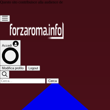
Questo sito contribuisce alla audience de
Accedi
Modifica profilo
Logout
Cerca