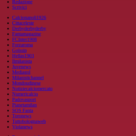
Redazione
Scrivici
Calcionapoli1926
Cittaceleste
Derbyderbyderby
Fantamagazine
FCInter1908
Forzaroma
Golssip
Hellas1903
Ilmilanista
Juvenews
Mediagol
Milanistichannel
Mondoudinese
Notiziecalciomercato
Numericalcio
Padovasport
Pianetamilan
SOS Fanta
Toronews
Tuttobolognaweb
Violanews