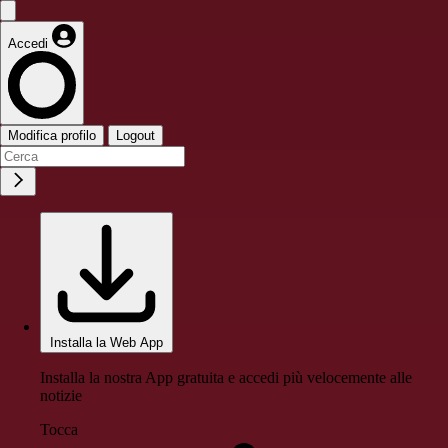
Accedi
Modifica profilo
Logout
Installa la Web App
Installa la nostra App gratuita e accedi più velocemente alle
notizie
Tocca