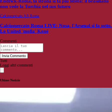
Endrick-Roma, la strada si fa più libera: il brasiliano
non vede la Turchia nel suo futuro
Calciomercato AS Roma
Calciomercato Roma LIVE: Nusa, l'Arsenal si fa sotto.
Lo United 'molla' Koné
Commenti
Invia Commento
Tutti
Leggi altri commenti
Ultime Notizie