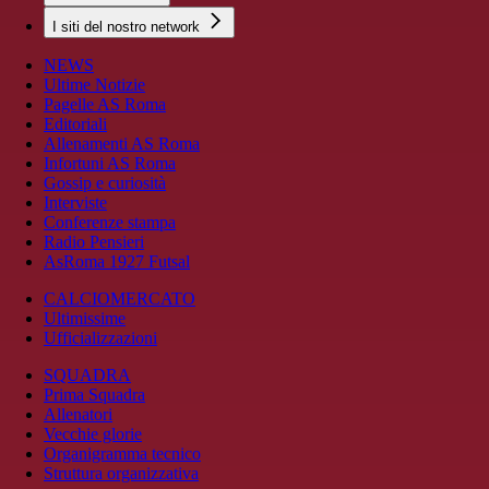
I siti del nostro network
NEWS
Ultime Notizie
Pagelle AS Roma
Editoriali
Allenamenti AS Roma
Infortuni AS Roma
Gossip e curiosità
Interviste
Conferenze stampa
Radio Pensieri
AsRoma 1927 Futsal
CALCIOMERCATO
Ultimissime
Ufficializzazioni
SQUADRA
Prima Squadra
Allenatori
Vecchie glorie
Organigramma tecnico
Struttura organizzativa