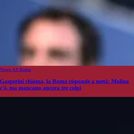
News AS Roma
Gasperini chiama, la Roma risponde a metà: Molina
c'è, ma mancano ancora tre colpi