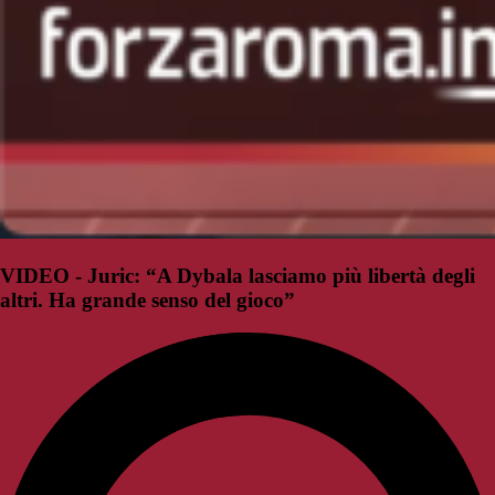
VIDEO - Juric: “A Dybala lasciamo più libertà degli
altri. Ha grande senso del gioco”