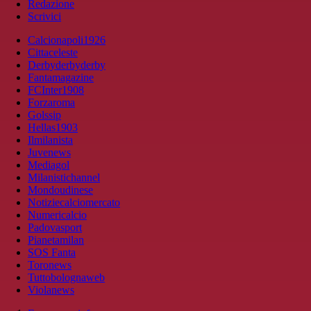
Redazione
Scrivici
Calcionapoli1926
Cittaceleste
Derbyderbyderby
Fantamagazine
FCInter1908
Forzaroma
Golssip
Hellas1903
Ilmilanista
Juvenews
Mediagol
Milanistichannel
Mondoudinese
Notiziecalciomercato
Numericalcio
Padovasport
Pianetamilan
SOS Fanta
Toronews
Tuttobolognaweb
Violanews