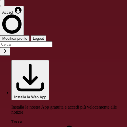
Accedi
Modifica profilo
Logout
Installa la Web App
Installa la nostra App gratuita e accedi più velocemente alle
notizie
Tocca