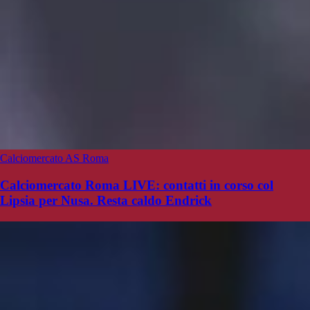
Calciomercato AS Roma
Calciomercato Roma LIVE: contatti in corso col
Lipsia per Nusa. Resta caldo Endrick