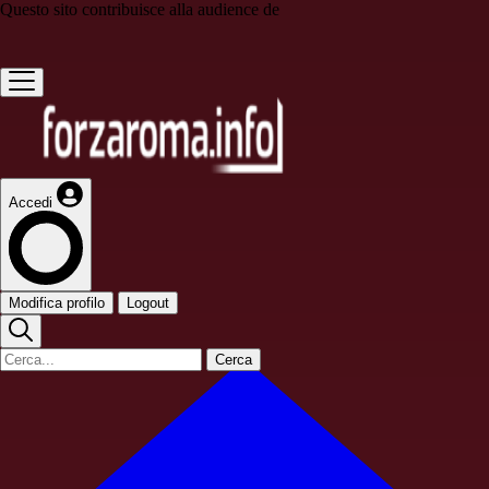
Questo sito contribuisce alla audience de
Accedi
Modifica profilo
Logout
Cerca