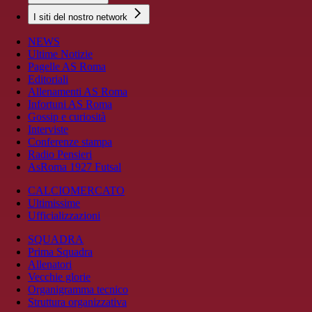
I siti del nostro network
NEWS
Ultime Notizie
Pagelle AS Roma
Editoriali
Allenamenti AS Roma
Infortuni AS Roma
Gossip e curiosità
Interviste
Conferenze stampa
Radio Pensieri
AsRoma 1927 Futsal
CALCIOMERCATO
Ultimissime
Ufficializzazioni
SQUADRA
Prima Squadra
Allenatori
Vecchie glorie
Organigramma tecnico
Struttura organizzativa