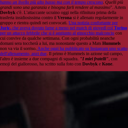
hanno un livello più alto basso ma con il tempo crescono
. Quelli più
grandi sono una garanzia e bisogna farli rendere al massimo
". Artem
Dovbyk
c'è. L'attaccante ucraino oggi nella rifinitura prima della
trasferta insidiosissima contro il
Verona
si è allenato regolarmente in
gruppo e rientra quindi nei convocati.
Una notizia confortante per
Juric,
che aveva dovuto farne a meno nel match di giovedì col
Torino
per un attacco febbrile che si è aggiunto al ginocchio malconcio
con
cui convive da qualche settimana. Con ogni probabilità neanche
domani sera toccherà a lui, ma nonostante questo a Mats
Hummels
non va via il sorriso.
Anche oggi ha pubblicato su Instagram uno scatto
dell'allenamento, anzi due
. Il primo è Hummels in azione sul campo,
l'altro è insieme a due compagni di squadra.
"I miei fratelli"
, con
emoji del giallorosso, ha scritto sulla foto con
Dovbyk
e
Kone
.