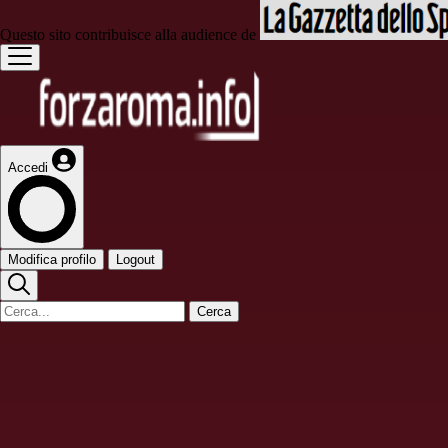
Questo sito contribuisce alla audience de
Accedi
Modifica profilo
Logout
Cerca