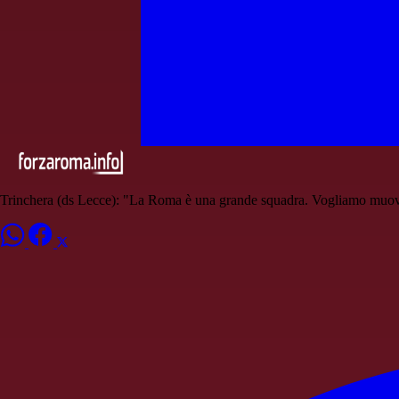
Trinchera (ds Lecce): "La Roma è una grande squadra. Vogliamo muover