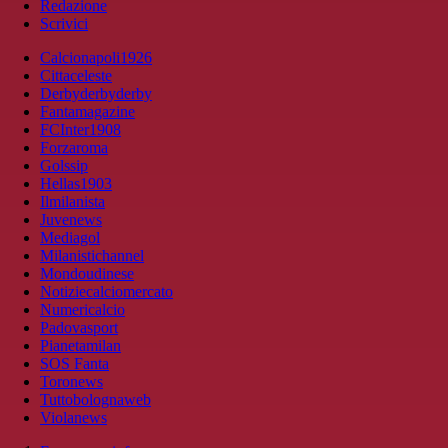
Redazione
Scrivici
Calcionapoli1926
Cittaceleste
Derbyderbyderby
Fantamagazine
FCInter1908
Forzaroma
Golssip
Hellas1903
Ilmilanista
Juvenews
Mediagol
Milanistichannel
Mondoudinese
Notiziecalciomercato
Numericalcio
Padovasport
Pianetamilan
SOS Fanta
Toronews
Tuttobolognaweb
Violanews