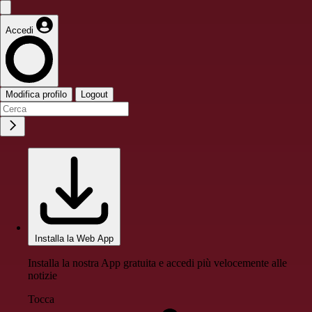
Accedi
Modifica profilo
Logout
Installa la Web App
Installa la nostra App gratuita e accedi più velocemente alle
notizie
Tocca