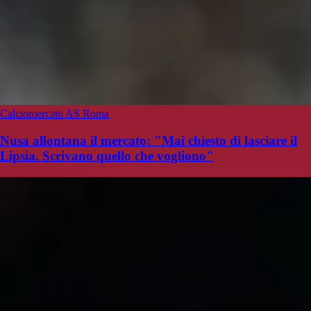
Calciomercato AS Roma
Nusa allontana il mercato: "Mai chiesto di lasciare il
Lipsia. Scrivano quello che vogliono"