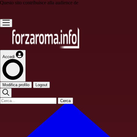
Questo sito contribuisce alla audience de
Accedi
Modifica profilo
Logout
Cerca