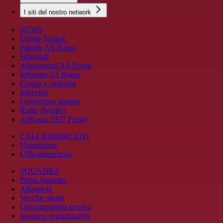
I siti del nostro network
NEWS
Ultime Notizie
Pagelle AS Roma
Editoriali
Allenamenti AS Roma
Infortuni AS Roma
Gossip e curiosità
Interviste
Conferenze stampa
Radio Pensieri
AsRoma 1927 Futsal
CALCIOMERCATO
Ultimissime
Ufficializzazioni
SQUADRA
Prima Squadra
Allenatori
Vecchie glorie
Organigramma tecnico
Struttura organizzativa