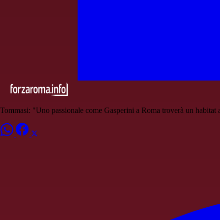
Tommasi: "Uno passionale come Gasperini a Roma troverà un habitat ad