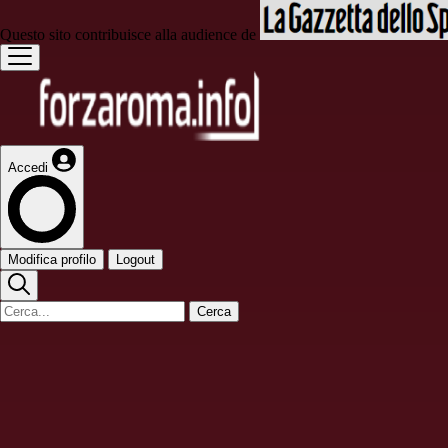
Questo sito contribuisce alla audience de
Accedi
Modifica profilo
Logout
Cerca