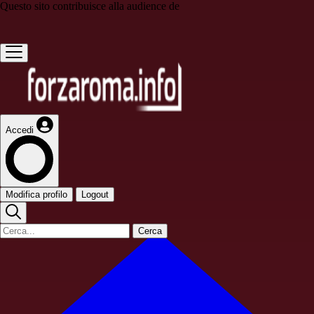
Questo sito contribuisce alla audience de
Accedi
Modifica profilo
Logout
Cerca