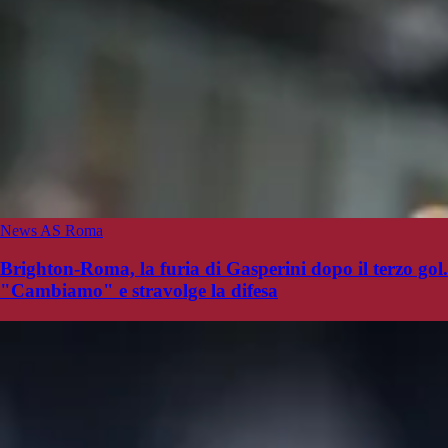
News AS Roma
Brighton-Roma, la furia di Gasperini dopo il terzo gol.
"Cambiamo" e stravolge la difesa