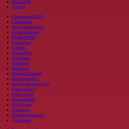
Redazione
Scrivici
Calcionapoli1926
Cittaceleste
Derbyderbyderby
Fantamagazine
FCInter1908
Forzaroma
Golssip
Hellas1903
Ilmilanista
Juvenews
Mediagol
Milanistichannel
Mondoudinese
Notiziecalciomercato
Numericalcio
Padovasport
Pianetamilan
SOS Fanta
Toronews
Tuttobolognaweb
Violanews