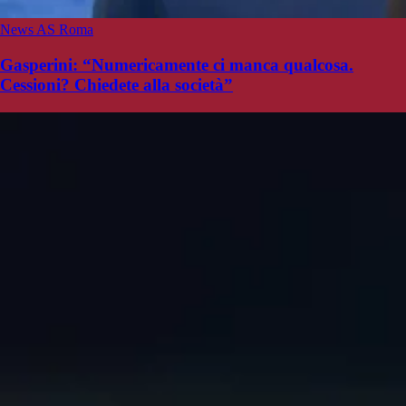
News AS Roma
Gasperini: “Numericamente ci manca qualcosa.
Cessioni? Chiedete alla società”