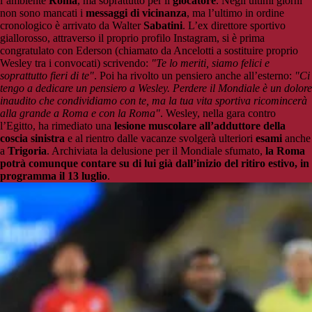
l’ambiente
Roma
, ma soprattutto per il
giocatore
. Negli ultimi giorni
non sono mancati i
messaggi di vicinanza
, ma l’ultimo in ordine
cronologico è arrivato da Walter
Sabatini
. L’ex direttore sportivo
giallorosso, attraverso il proprio profilo Instagram, si è prima
congratulato con Ederson (chiamato da Ancelotti a sostituire proprio
Wesley tra i convocati) scrivendo:
"Te lo meriti, siamo felici e
soprattutto fieri di te"
. Poi ha rivolto un pensiero anche all’esterno:
"Ci
tengo a dedicare un pensiero a Wesley. Perdere il Mondiale è un dolore
inaudito che condividiamo con te, ma la tua vita sportiva ricomincerà
alla grande a Roma e con la Roma"
. Wesley, nella gara contro
l’Egitto, ha rimediato una
lesione muscolare all’adduttore della
coscia sinistra
e al rientro dalle vacanze svolgerà ulteriori
esami
anche
a
Trigoria
. Archiviata la delusione per il Mondiale sfumato,
la Roma
potrà comunque contare su di lui già dall’inizio del ritiro estivo, in
programma il 13 luglio
.