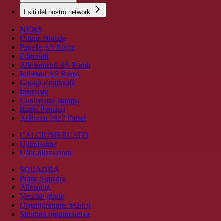
I siti del nostro network
NEWS
Ultime Notizie
Pagelle AS Roma
Editoriali
Allenamenti AS Roma
Infortuni AS Roma
Gossip e curiosità
Interviste
Conferenze stampa
Radio Pensieri
AsRoma 1927 Futsal
CALCIOMERCATO
Ultimissime
Ufficializzazioni
SQUADRA
Prima Squadra
Allenatori
Vecchie glorie
Organigramma tecnico
Struttura organizzativa