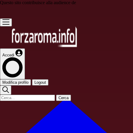
Questo sito contribuisce alla audience de
Accedi
Modifica profilo
Logout
Cerca