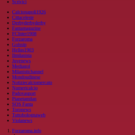
Scrivici
Calcionapoli1926
Cittaceleste
Derbyderbyderby
Fantamagazine
FCInter1908
Forzaroma
Golssip
Hellas1903
Ilmilanista
Juvenews
Mediagol
Milanistichannel
Mondoudinese
Notiziecalciomercato
Numericalcio
Padovasport
Pianetamilan
SOS Fanta
Toronews
Tuttobolognaweb
Violanews
Forzaroma.info