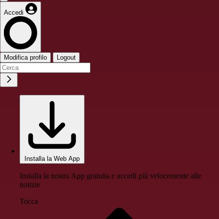
Accedi
Modifica profilo
Logout
Installa la Web App
Installa la nostra App gratuita e accedi più velocemente alle
notizie
Tocca