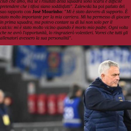
club che amo, ma se i risultati della squadra sono scarsi è difficile
pretendere che i tifosi siano soddisfatti".
Zalewski ha poi parlato del
suo rapporto con
José Mourinho
: "
Mi è stato davvero di supporto. È
stato molto importante per la mia carriera. Mi ha permesso di giocare
in prima squadra, ma potevo contare su di lui non solo per il
calcio: mi è stato molto vicino quando è morto mio padre. Ogni volta
che ne avrò l'opportunità, lo ringrazierò volentieri. Vorrei che tutti gli
allenatori avessero la sua personalità
".