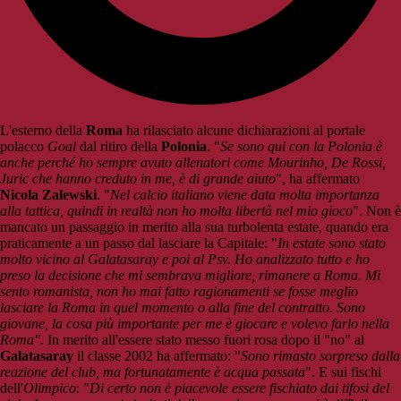
L'esterno della
Roma
ha rilasciato alcune dichiarazioni al portale
polacco
Goal
dal ritiro della
Polonia
. "
Se sono qui con la Polonia è
anche perché ho sempre avuto allenatori come Mourinho, De Rossi,
Juric che hanno creduto in me, è di grande aiuto
", ha affermato
Nicola Zalewski
. "
Nel calcio italiano viene data molta importanza
alla tattica, quindi in realtà non ho molta libertà nel mio gioco
". Non è
mancato un passaggio in merito alla sua turbolenta estate, quando era
praticamente a un passo dal lasciare la Capitale: "
In estate sono stato
molto vicino al Galatasaray e poi al Psv. Ho analizzato tutto e ho
preso la decisione che mi sembrava migliore, rimanere a Roma. Mi
sento romanista, non ho mai fatto ragionamenti se fosse meglio
lasciare la Roma in quel momento o alla fine del contratto. Sono
giovane, la cosa più importante per me è giocare e volevo farlo nella
Roma".
In merito all'essere stato messo fuori rosa dopo il "no" al
Galatasaray
il classe 2002 ha affermato: "
Sono rimasto sorpreso dalla
reazione del club, ma fortunatamente è acqua passata
". E sui fischi
dell'
Olimpico
: "
Di certo non è piacevole essere fischiato dai tifosi del