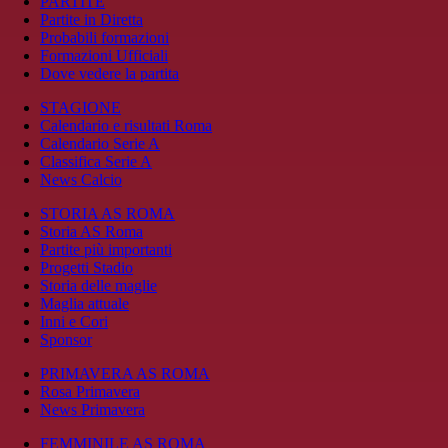
PARTITE
Partite in Diretta
Probabili formazioni
Formazioni Ufficiali
Dove vedere la partita
STAGIONE
Calendario e risultati Roma
Calendario Serie A
Classifica Serie A
News Calcio
STORIA AS ROMA
Storia AS Roma
Partite più importanti
Progetti Stadio
Storia delle maglie
Maglia attuale
Inni e Cori
Sponsor
PRIMAVERA AS ROMA
Rosa Primavera
News Primavera
FEMMINILE AS ROMA