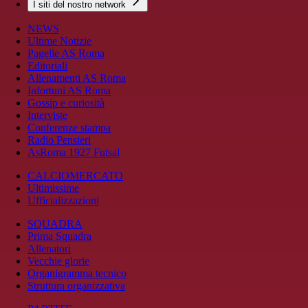
I siti del nostro network
NEWS
Ultime Notizie
Pagelle AS Roma
Editoriali
Allenamenti AS Roma
Infortuni AS Roma
Gossip e curiosità
Interviste
Conferenze stampa
Radio Pensieri
AsRoma 1927 Futsal
CALCIOMERCATO
Ultimissime
Ufficializzazioni
SQUADRA
Prima Squadra
Allenatori
Vecchie glorie
Organigramma tecnico
Struttura organizzativa