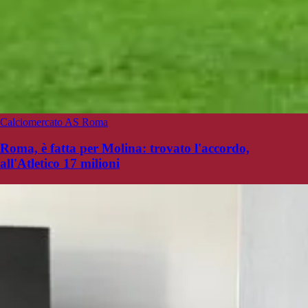
Calciomercato AS Roma
Roma, è fatta per Molina: trovato l'accordo,
all'Atletico 17 milioni