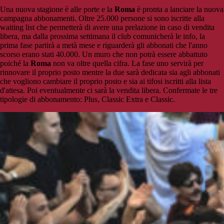
Una nuova stagione è alle porte e la
Roma
è pronta a lanciare la nuova
campagna abbonamenti. Oltre 25.000 persone si sono iscritte alla
waiting list che permetterà di avere una prelazione in caso di vendita
libera, ma dalla prossima settimana il club comunicherà le info, la
prima fase partirà a metà mese e riguarderà gli abbonati che l'anno
scorso erano stati 40.000. Un muro che non potrà essere abbattuto
poiché la
Roma
non va oltre quella cifra. La fase uno servirà per
rinnovare il proprio posto mentre la due sarà dedicata sia agli abbonati
che vogliono cambiare il proprio posto e sia ai tifosi iscritti alla lista
d'attesa. Poi eventualmente ci sarà la vendita libera. Confermate le tre
tipologie di abbonamento: Plus, Classic Extra e Classic.