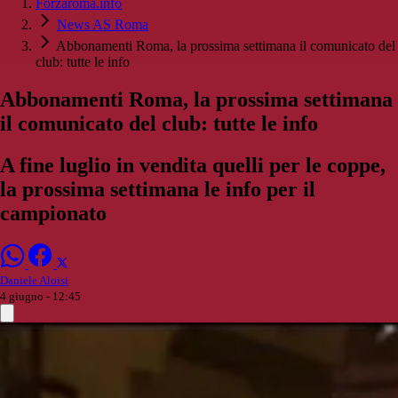
Forzaroma.info
News AS Roma
Abbonamenti Roma, la prossima settimana il comunicato del
club: tutte le info
Abbonamenti Roma, la prossima settimana
il comunicato del club: tutte le info
A fine luglio in vendita quelli per le coppe,
la prossima settimana le info per il
campionato
Daniele Aloisi
4 giugno - 12:45