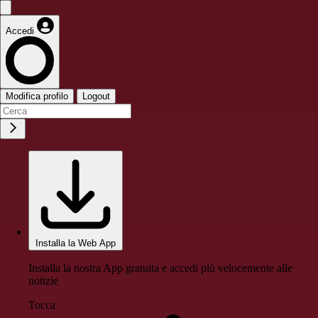
Accedi
Modifica profilo
Logout
Installa la Web App
Installa la nostra App gratuita e accedi più velocemente alle
notizie
Tocca