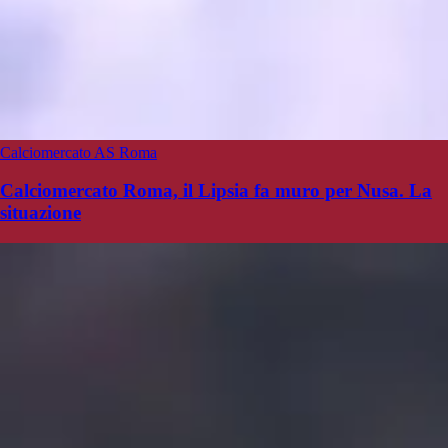
Calciomercato AS Roma
Calciomercato Roma, il Lipsia fa muro per Nusa. La
situazione