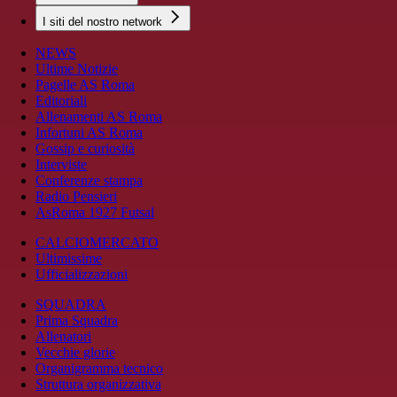
I siti del nostro network
NEWS
Ultime Notizie
Pagelle AS Roma
Editoriali
Allenamenti AS Roma
Infortuni AS Roma
Gossip e curiosità
Interviste
Conferenze stampa
Radio Pensieri
AsRoma 1927 Futsal
CALCIOMERCATO
Ultimissime
Ufficializzazioni
SQUADRA
Prima Squadra
Allenatori
Vecchie glorie
Organigramma tecnico
Struttura organizzativa