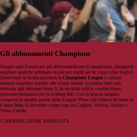
Gli abbonamenti Champions
Giugno sarà il mese per gli abbonamenti per il campionato, bisognerà
aspettare qualche settimana in più per quelli per le coppe (fine luglio).
Quest'anno la Roma giocherà la
Champions League
e i prezzi
saranno superiori rispetto alle scorse annate. La prima fase sarà
dedicata agli abbonati Serie A, la seconda sarà la vendita libera
(nessuna prelazione per la waiting list). Con la tessera saranno
comprese le quattro partite della League Phase più l'ottavo di finale di
Coppa Italia di dicembre contro una tra Cagliari, Verona, Arezzo e
Virtus Entella.
© RIPRODUZIONE RISERVATA