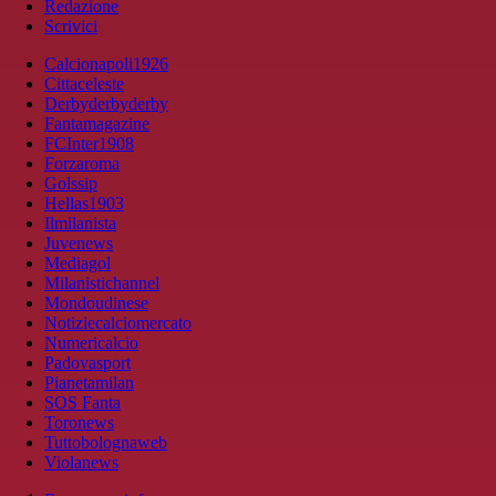
Redazione
Scrivici
Calcionapoli1926
Cittaceleste
Derbyderbyderby
Fantamagazine
FCInter1908
Forzaroma
Golssip
Hellas1903
Ilmilanista
Juvenews
Mediagol
Milanistichannel
Mondoudinese
Notiziecalciomercato
Numericalcio
Padovasport
Pianetamilan
SOS Fanta
Toronews
Tuttobolognaweb
Violanews