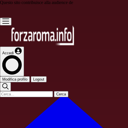
Questo sito contribuisce alla audience de
Accedi
Modifica profilo
Logout
Cerca