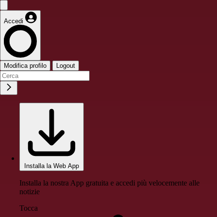
Accedi
Modifica profilo
Logout
Installa la Web App
Installa la nostra App gratuita e accedi più velocemente alle
notizie
Tocca