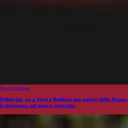
News AS Roma
Pellegrini, no a Juve e Besiktas per amore della Roma:
il retroscena sul nuovo contratto