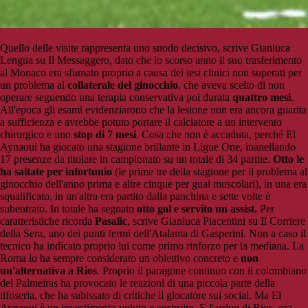
Quello delle visite rappresenta uno snodo decisivo, scrive Gianluca
Lengua su Il Messaggero, dato che lo scorso anno il suo trasferimento
al Monaco era sfumato proprio a causa dei test clinici non superati per
un problema al
collaterale del ginocchio
, che aveva scelto di non
operare seguendo una terapia conservativa poi durata
quattro mesi
.
All'epoca gli esami evidenziarono che la lesione non era ancora guarita
a sufficienza e avrebbe potuto portare il calciatore a un intervento
chirurgico e uno
stop di 7 mesi
. Cosa che non è accaduta, perché El
Aynaoui ha giocato una stagione brillante in Ligue One, inanellando
17 presenze da titolare in campionato su un totale di 34 partite.
Otto le
ha saltate per infortunio
(le prime tre della stagione per il problema al
ginocchio dell'anno prima e altre cinque per guai muscolari), in una era
squalificato, in un'altra era partito dalla panchina e sette volte è
subentrato. In totale ha segnato
otto gol e servito un assist.
Per
caratteristiche ricorda
Pasalic
, scrive Gianluca Piacentini su Il Corriere
della Sera, uno dei punti fermi dell'Atalanta di Gasperini. Non a caso il
tecnico ha indicato proprio lui come primo rinforzo per la mediana. La
Roma lo ha sempre considerato un obiettivo concreto e
non
un'alternativa a Rios
. Proprio il paragone continuo con il colombiano
del Palmeiras ha provocato le reazioni di una piccola parte della
tifoseria, che ha subissato di critiche il giocatore sui social. Ma El
Aynaoui è un investimento voluto e costruito. E l'arrivo di Rios, ora,