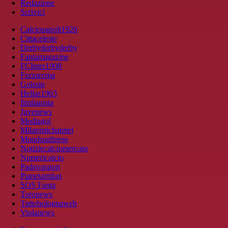
Redazione
Scrivici
Calcionapoli1926
Cittaceleste
Derbyderbyderby
Fantamagazine
FCInter1908
Forzaroma
Golssip
Hellas1903
Ilmilanista
Juvenews
Mediagol
Milanistichannel
Mondoudinese
Notiziecalciomercato
Numericalcio
Padovasport
Pianetamilan
SOS Fanta
Toronews
Tuttobolognaweb
Violanews