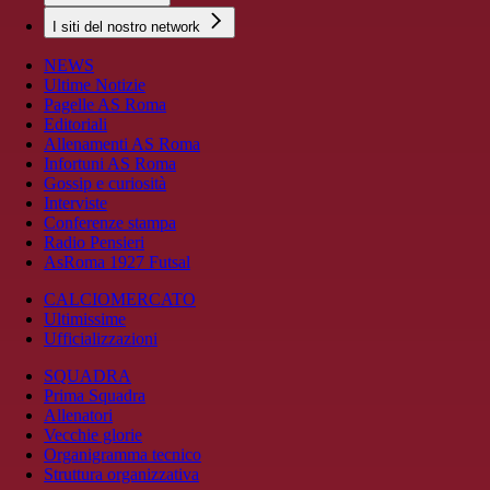
I siti del nostro network
NEWS
Ultime Notizie
Pagelle AS Roma
Editoriali
Allenamenti AS Roma
Infortuni AS Roma
Gossip e curiosità
Interviste
Conferenze stampa
Radio Pensieri
AsRoma 1927 Futsal
CALCIOMERCATO
Ultimissime
Ufficializzazioni
SQUADRA
Prima Squadra
Allenatori
Vecchie glorie
Organigramma tecnico
Struttura organizzativa