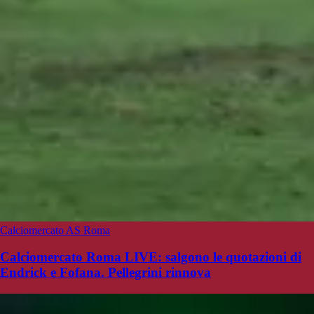
Calciomercato AS Roma
Calciomercato Roma LIVE: salgono le quotazioni di
Endrick e Fofana. Pellegrini rinnova