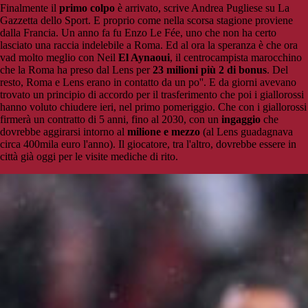
Finalmente il
primo colpo
è arrivato, scrive Andrea Pugliese su La
Gazzetta dello Sport. E proprio come nella scorsa stagione proviene
dalla Francia. Un anno fa fu Enzo Le Fée, uno che non ha certo
lasciato una raccia indelebile a Roma. Ed al ora la speranza è che ora
vad molto meglio con Neil
El Aynaoui
, il centrocampista marocchino
che la Roma ha preso dal Lens per
23 milioni più 2 di bonus
. Del
resto, Roma e Lens erano in contatto da un po''. E da giorni avevano
trovato un principio di accordo per il trasferimento che poi i giallorossi
hanno voluto chiudere ieri, nel primo pomeriggio. Che con i giallorossi
firmerà un contratto di 5 anni, fino al 2030, con un
ingaggio
che
dovrebbe aggirarsi intorno al
milione e mezzo
(al Lens guadagnava
circa 400mila euro l'anno). Il giocatore, tra l'altro, dovrebbe essere in
città già oggi per le visite mediche di rito.