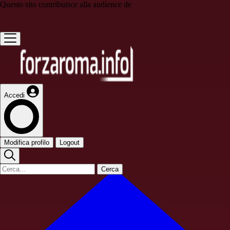
Questo sito contribuisce alla audience de
Accedi
Modifica profilo
Logout
Cerca