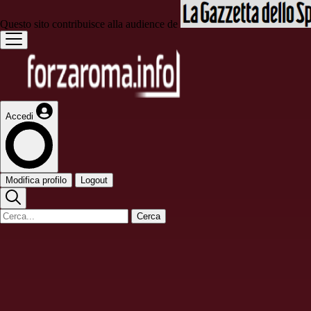
Questo sito contribuisce alla audience de
Accedi
Modifica profilo
Logout
Cerca