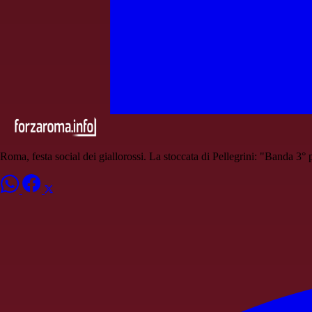
Roma, festa social dei giallorossi. La stoccata di Pellegrini: "Banda 3° 