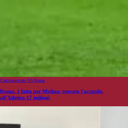
Calciomercato AS Roma
Roma, è fatta per Molina: trovato l'accordo,
all'Atletico 17 milioni