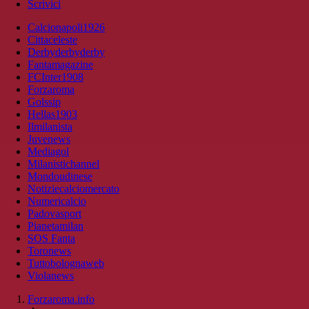
Scrivici
Calcionapoli1926
Cittaceleste
Derbyderbyderby
Fantamagazine
FCInter1908
Forzaroma
Golssip
Hellas1903
Ilmilanista
Juvenews
Mediagol
Milanistichannel
Mondoudinese
Notiziecalciomercato
Numericalcio
Padovasport
Pianetamilan
SOS Fanta
Toronews
Tuttobolognaweb
Violanews
Forzaroma.info