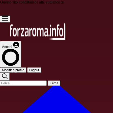
Questo sito contribuisce alla audience de
Accedi
Modifica profilo
Logout
Cerca