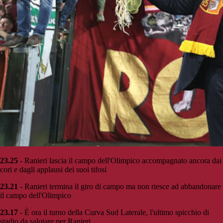
23.25
- Ranieri lascia il campo dell'Olimpico accompagnato ancora dai
cori e dagli applausi dei suoi tifosi
23.21
- Ranieri termina il giro di campo ma non riesce ad abbandonare
il campo dell'Olimpico
23.17
- È ora il turno della Curva Sud Laterale, l'ultimo spicchio di
stadio da salutare per Ranieri