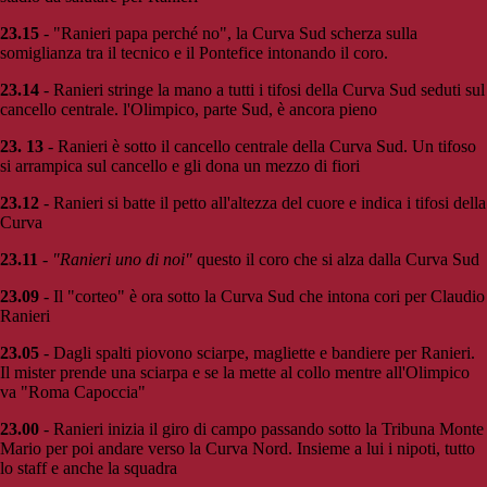
23.15
- "Ranieri papa perché no", la Curva Sud scherza sulla
somiglianza tra il tecnico e il Pontefice intonando il coro.
23.14
- Ranieri stringe la mano a tutti i tifosi della Curva Sud seduti sul
cancello centrale. l'Olimpico, parte Sud, è ancora pieno
23. 13
- Ranieri è sotto il cancello centrale della Curva Sud. Un tifoso
si arrampica sul cancello e gli dona un mezzo di fiori
23.12
- Ranieri si batte il petto all'altezza del cuore e indica i tifosi della
Curva
23.11
-
"Ranieri uno di noi"
questo il coro che si alza dalla Curva Sud
23.09
- Il "corteo" è ora sotto la Curva Sud che intona cori per Claudio
Ranieri
23.05
- Dagli spalti piovono sciarpe, magliette e bandiere per Ranieri.
Il mister prende una sciarpa e se la mette al collo mentre all'Olimpico
va "Roma Capoccia"
23.00
- Ranieri inizia il giro di campo passando sotto la Tribuna Monte
Mario per poi andare verso la Curva Nord. Insieme a lui i nipoti, tutto
lo staff e anche la squadra