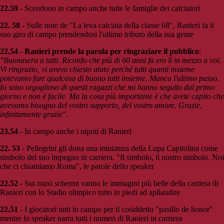
22.59
- Scendono in campo anche tutte le famiglie dei calciatori
22. 58
- Sulle note de "La leva calciata della classe 68", Ranieri fa il
suo giro di campo prendendosi l'ultimo tributo della sua gente
22.54
-
Ranieri prende la parola per ringraziare il pubblico
:
"Buonasera a tutti. Ricordo che più di 60 anni fa ero lì in mezzo a voi.
Vi ringrazio, vi avevo chiesto aiuto perché tutti quanti insieme
potevamo fare qualcosa di buono tutti insieme. Manca l'ultimo passo.
Io sono orgoglioso di questi ragazzi che mi hanno seguito dal primo
giorno e non è facile. Ma la cosa più importante è che avete capito che
avevamo bisogno del vostro supporto, del vostro amore. Grazie,
infinitamente grazie".
23.54
- In campo anche i nipoti di Ranieri
22. 53
- Pellegrini gli dona una miniatura della Lupa Capitolina come
simbolo del suo impegno in carriera. "Il simbolo, il nostro simbolo. Noi
che ci chiamiamo Roma", le parole dello speaker
22.52
- Sui maxi schermi vanno le immagini più belle della cartiera di
Ranieri con lo Stadio olimpico tutto in piedi ad apllaudire
22.51
- I giocatori tutti in campo per il cosiddetto "pasillo de honor"
mentre lo speaker narra tutti i numeri di Ranieri in carriera