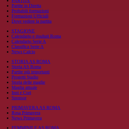
PARTITE
Partite in Diretta
Probabili formazioni
Formazioni Ufficiali
Dove vedere la partita
STAGIONE
Calendario e risultati Roma
Calendario Serie A
Classifica Serie A
News Calcio
STORIA AS ROMA
Storia AS Roma
Partite più importanti
Progetti Stadio
Storia delle maglie
Maglia attuale
Inni e Cori
Sponsor
PRIMAVERA AS ROMA
Rosa Primavera
News Primavera
FEMMINILE AS ROMA