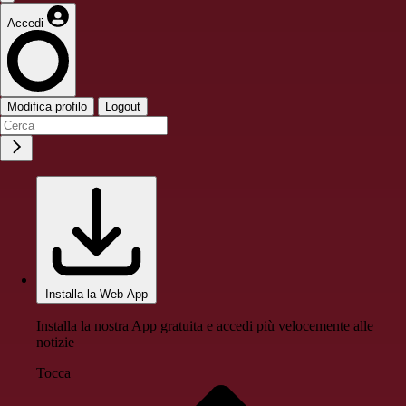
Accedi
Modifica profilo
Logout
Installa la Web App
Installa la nostra App gratuita e accedi più velocemente alle
notizie
Tocca