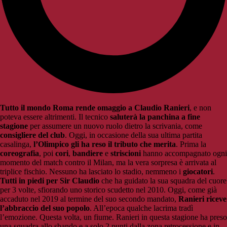
Tutto il mondo Roma rende omaggio a Claudio Ranieri
, e non
poteva essere altrimenti. Il tecnico
saluterà la panchina a fine
stagione
per assumere un nuovo ruolo dietro la scrivania, come
consigliere del club
. Oggi, in occasione della sua ultima partita
casalinga,
l’Olimpico gli ha reso il tributo che merita
. Prima la
coreografia
, poi
cori
,
bandiere
e
striscioni
hanno accompagnato ogni
momento del match contro il Milan, ma la vera sorpresa è arrivata al
triplice fischio. Nessuno ha lasciato lo stadio, nemmeno i
giocatori
.
Tutti in piedi per Sir Claudio
che ha guidato la sua squadra del cuore
per 3 volte, sfiorando uno storico scudetto nel 2010. Oggi, come già
accaduto nel 2019 al termine del suo secondo mandato,
Ranieri riceve
l’abbraccio del suo popolo
. All’epoca qualche lacrima tradì
l’emozione. Questa volta, un fiume. Ranieri in questa stagione ha preso
una squadra allo sbando e a solo 2 punti dalla zona retrocessione e in