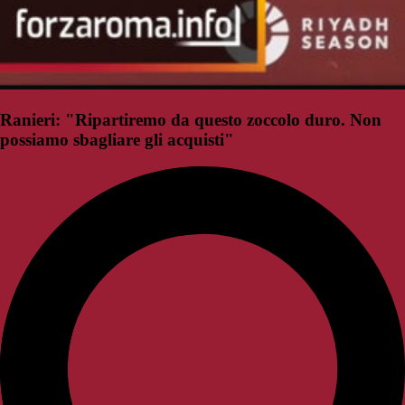
Ranieri: "Ripartiremo da questo zoccolo duro. Non
possiamo sbagliare gli acquisti"