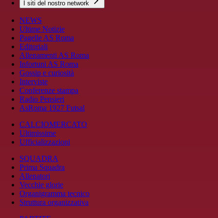
I siti del nostro network
NEWS
Ultime Notizie
Pagelle AS Roma
Editoriali
Allenamenti AS Roma
Infortuni AS Roma
Gossip e curiosità
Interviste
Conferenze stampa
Radio Pensieri
AsRoma 1927 Futsal
CALCIOMERCATO
Ultimissime
Ufficializzazioni
SQUADRA
Prima Squadra
Allenatori
Vecchie glorie
Organigramma tecnico
Struttura organizzativa