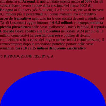
attualmente all'
Arsenal
. E quindi relativamente anche
al 50%
che gli
svizzeri hanno avuto in dote dalla cessione del classe 2002 dal
Bologna
ai
Gunners
(45+5 milioni). La Roma si aspettava di ricevere
9,1 milioni più la percentuale sui bonus maturati, ma il definitivo
accordo transattivo
raggiunto tra le due società davanti ai giudici del
Tas di Losanna si aggira intorno ai
6-6,5 milioni
: comunque
un'altra
piccola plusvalenza
nelle casse giallorosse.
Dulcis in fundo
, il capitolo
Edoardo Bove
: spedito
alla Fiorentina
nell'estate 2024 per più di 11
milioni complessivi tra
prestito oneroso
e obbligo di riscatto
condizionato (che a causa del tragico malore non si è concretizzato), il
centrocampista dopo la rescissione potrebbe portare nelle casse
romanista
tra i 10 e i 15 milioni del premio assicurativo
.
© RIPRODUZIONE RISERVATA