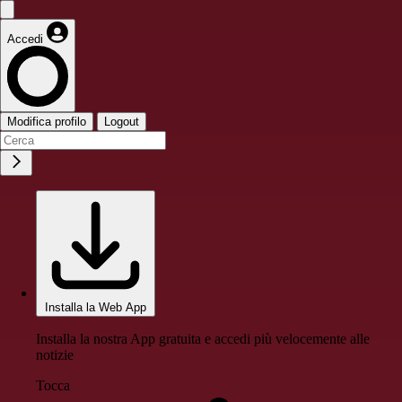
Accedi
Modifica profilo
Logout
Installa la Web App
Installa la nostra App gratuita e accedi più velocemente alle
notizie
Tocca