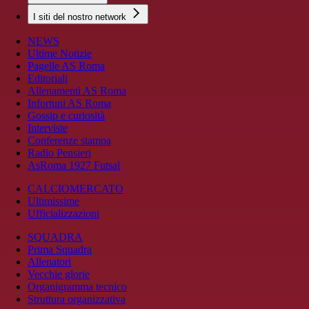
I siti del nostro network
NEWS
Ultime Notizie
Pagelle AS Roma
Editoriali
Allenamenti AS Roma
Infortuni AS Roma
Gossip e curiosità
Interviste
Conferenze stampa
Radio Pensieri
AsRoma 1927 Futsal
CALCIOMERCATO
Ultimissime
Ufficializzazioni
SQUADRA
Prima Squadra
Allenatori
Vecchie glorie
Organigramma tecnico
Struttura organizzativa