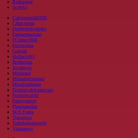
Redazione
Scrivici
Calcionapoli1926
Cittaceleste
Derbyderbyderby
Fantamagazine
FCInter1908
Forzaroma
Golssip
Hellas1903
Ilmilanista
Juvenews
Mediagol
Milanistichannel
Mondoudinese
Notiziecalciomercato
Numericalcio
Padovasport
Pianetamilan
SOS Fanta
Toronews
Tuttobolognaweb
Violanews