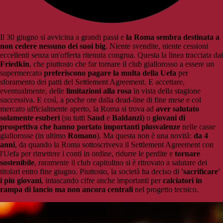
Il 30 giugno si avvicina a grandi passi e
la Roma sembra destinata a
non cedere nessuno dei suoi big
. Niente svendite, niente cessioni
eccellenti senza un'offerta ritenuta congrua. Questa la linea tracciata dai
Friedkin
, che piuttosto che far tornare il club giallorosso a essere un
supermercato
preferiscono pagare la multa della Uefa
per
sforamento dei patti del Settlement Agreement. E accettare,
eventualmente, delle
limitazioni alla rosa
in vista della stagione
successiva. E così, a poche ore dalla dead-line di fine mese e col
mercato ufficialmente aperto, la Roma si trova ad
aver salutato
solamente esuberi
(su tutti
Saud
e
Baldanzi
) o
giovani di
prospettiva che hanno portato importanti plusvalenze
nelle casse
giallorosse (in ultimo
Romano
). Ma questa non è una novità:
da 4
anni
, da quando la Roma sottoscriveva il Settlement Agreement con
l'Uefa per rimettere i conti in ordine, ridurre le perdite e
tornare
sostenibile
, raramente il club capitolino si è ritrovato a salutare dei
titolari entro fine giugno. Piuttosto, la società ha deciso di
'sacrificare'
i più giovani
, intascando cifre anche importanti per
calciatori in
rampa di lancio ma non ancora centrali
nel progetto tecnico.