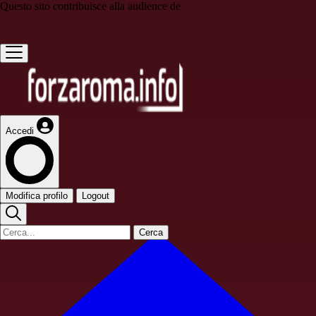
Questo sito contribuisce alla audience de
Accedi
Modifica profilo
Logout
Cerca