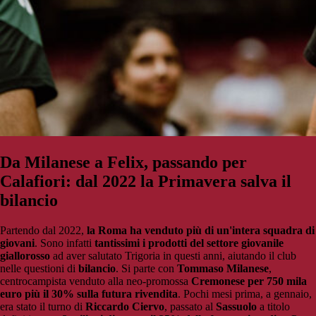
Da Milanese a Felix, passando per
Calafiori: dal 2022 la Primavera salva il
bilancio
Partendo dal 2022,
la Roma ha venduto più di un'intera squadra di
giovani
. Sono infatti
tantissimi i prodotti del settore giovanile
giallorosso
ad aver salutato Trigoria in questi anni, aiutando il club
nelle questioni di
bilancio
. Si parte con
Tommaso Milanese
,
centrocampista venduto alla neo-promossa
Cremonese per 750 mila
euro più il 30% sulla futura rivendita
. Pochi mesi prima, a gennaio,
era stato il turno di
Riccardo Ciervo
, passato al
Sassuolo
a titolo