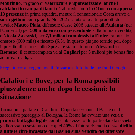
Mourinho
, in grado di
valorizzare e 'sponsorizzare' anche i
calciatori in rampa di lancio
: Tahirovic andò in Olanda con
appena
13 presenze
in prima squadra, mentre il connazionale Costa arrivò a
soli 5 gettoni
con i grandi. Nel 2025 salutarono altri prodotti del
vivaio:
Matteo Plaia
, difensore classe 2006 passato
all'Atalanta
(per
l'Under 23) per
500 mila euro con percentuale
sulla futura rivendita,
e
Nicola Zalewski
, per
7,1 milioni complessivi all'Inter
tra prestito
oneroso (600 mila) e riscatto (6,5). In questo giugno torrido poi, dopo
il prestito di sei mesi allo Spezia, è stato il turno di
Alessandro
Romano
: il centrocampista va al
Cagliari
per 5 milioni più bonus fino
ad arrivare a
6,5
.
Scegli tu cosa leggere: metti Forzaroma.info tra le tue fonti Google
Calafiori e Bove, per la Roma possibili
plusvalenze anche dopo le cessioni: la
situazione
Torniamo a parlare di Calafiori. Dopo la cessione al Basilea e il
successivo passaggio al Bologna, la Roma ha avviato una
vera e
propria battaglia legale
con il club svizzero. In particolare la società
giallorossa ha sostenuto che quel 40% di futura rivendita desse
diritto
a tutte le cifre incassate dal Basilea sulla vendita del difensore