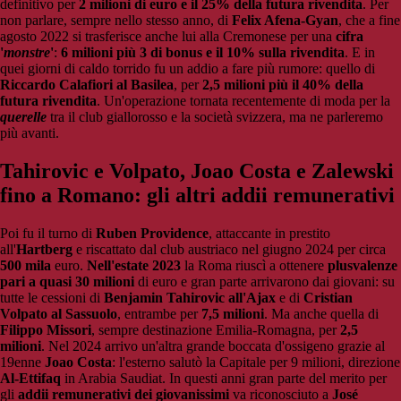
definitivo per
2 milioni di euro e il 25% della futura rivendita
. Per
non parlare, sempre nello stesso anno, di
Felix Afena-Gyan
, che a fine
agosto 2022 si trasferisce anche lui alla Cremonese per una
cifra
'
monstre
'
:
6 milioni più 3 di bonus e il 10% sulla rivendita
. E in
quei giorni di caldo torrido fu un addio a fare più rumore: quello di
Riccardo Calafiori al Basilea
, per
2,5 milioni più il 40% della
futura rivendita
. Un'operazione tornata recentemente di moda per la
querelle
tra il club giallorosso e la società svizzera, ma ne parleremo
più avanti.
Tahirovic e Volpato, Joao Costa e Zalewski
fino a Romano: gli altri addii remunerativi
Poi fu il turno di
Ruben Providence
, attaccante in prestito
all'
Hartberg
e riscattato dal club austriaco nel giugno 2024 per circa
500 mila
euro.
Nell'estate 2023
la Roma riuscì a ottenere
plusvalenze
pari a quasi 30 milioni
di euro e gran parte arrivarono dai giovani: su
tutte le cessioni di
Benjamin Tahirovic all'Ajax
e di
Cristian
Volpato al Sassuolo
, entrambe per
7,5 milioni
. Ma anche quella di
Filippo Missori
, sempre destinazione Emilia-Romagna, per
2,5
milioni
. Nel 2024 arrivo un'altra grande boccata d'ossigeno grazie al
19enne
Joao Costa
: l'esterno salutò la Capitale per 9 milioni, direzione
Al-Ettifaq
in Arabia Saudiat. In questi anni gran parte del merito per
gli
addii remunerativi dei giovanissimi
va riconosciuto a
José