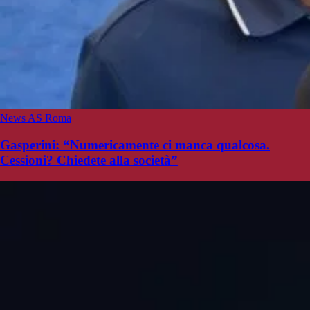
News AS Roma
Gasperini: “Numericamente ci manca qualcosa.
Cessioni? Chiedete alla società”