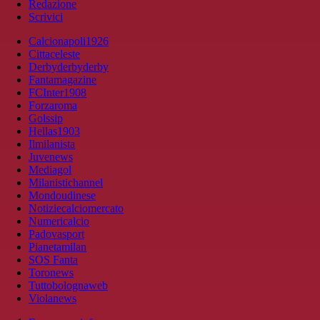
Redazione
Scrivici
Calcionapoli1926
Cittaceleste
Derbyderbyderby
Fantamagazine
FCInter1908
Forzaroma
Golssip
Hellas1903
Ilmilanista
Juvenews
Mediagol
Milanistichannel
Mondoudinese
Notiziecalciomercato
Numericalcio
Padovasport
Pianetamilan
SOS Fanta
Toronews
Tuttobolognaweb
Violanews