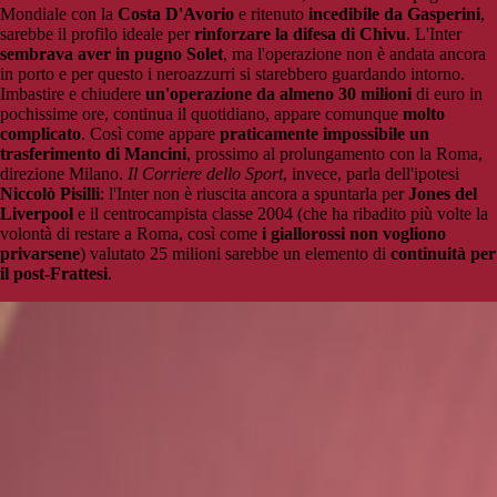
Mondiale con la
Costa D'Avorio
e ritenuto
incedibile da Gasperini
,
sarebbe il profilo ideale per
rinforzare la difesa di Chivu
. L'Inter
sembrava aver in pugno Solet
, ma l'operazione non è andata ancora
in porto e per questo i neroazzurri si starebbero guardando intorno.
Imbastire e chiudere
un'operazione da almeno 30 milioni
di euro in
pochissime ore, continua il quotidiano, appare comunque
molto
complicato
. Così come appare
praticamente impossibile un
trasferimento di Mancini
, prossimo al prolungamento con la Roma,
direzione Milano.
Il Corriere dello Sport
, invece, parla dell'ipotesi
Niccolò Pisilli
: l'Inter non è riuscita ancora a spuntarla per
Jones del
Liverpool
e il centrocampista classe 2004 (che ha ribadito più volte la
volontà di restare a Roma, così come
i giallorossi non vogliono
privarsene
) valutato 25 milioni sarebbe un elemento di
continuità per
il post-Frattesi
.