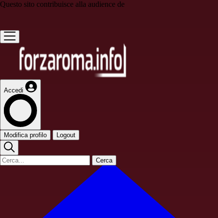
Questo sito contribuisce alla audience de
Accedi
Modifica profilo
Logout
Cerca