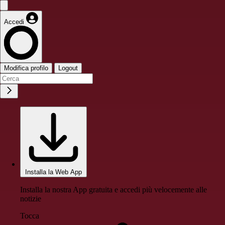
Accedi
Modifica profilo
Logout
Installa la Web App
Installa la nostra App gratuita e accedi più velocemente alle
notizie
Tocca