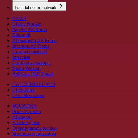
I siti del nostro network
NEWS
Ultime Notizie
Pagelle AS Roma
Editoriali
Allenamenti AS Roma
Infortuni AS Roma
Gossip e curiosità
Interviste
Conferenze stampa
Radio Pensieri
AsRoma 1927 Futsal
CALCIOMERCATO
Ultimissime
Ufficializzazioni
SQUADRA
Prima Squadra
Allenatori
Vecchie glorie
Organigramma tecnico
Struttura organizzativa