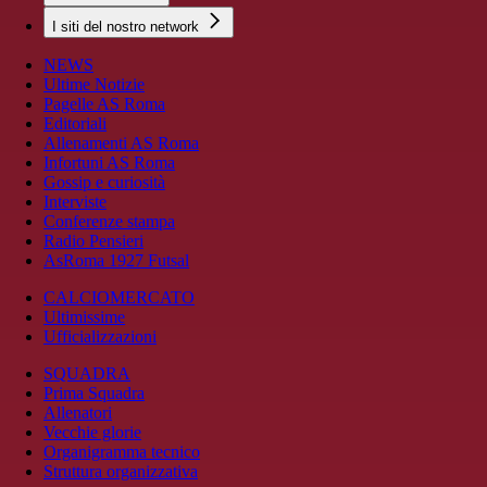
I siti del nostro network
NEWS
Ultime Notizie
Pagelle AS Roma
Editoriali
Allenamenti AS Roma
Infortuni AS Roma
Gossip e curiosità
Interviste
Conferenze stampa
Radio Pensieri
AsRoma 1927 Futsal
CALCIOMERCATO
Ultimissime
Ufficializzazioni
SQUADRA
Prima Squadra
Allenatori
Vecchie glorie
Organigramma tecnico
Struttura organizzativa