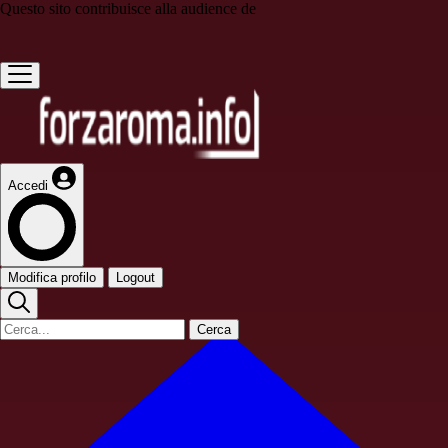
Questo sito contribuisce alla audience de
Accedi
Modifica profilo
Logout
Cerca