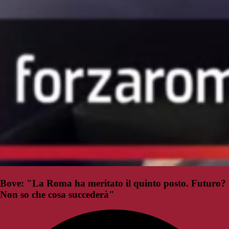
Bove: "La Roma ha meritato il quinto posto. Futuro?
Non so che cosa succederà"