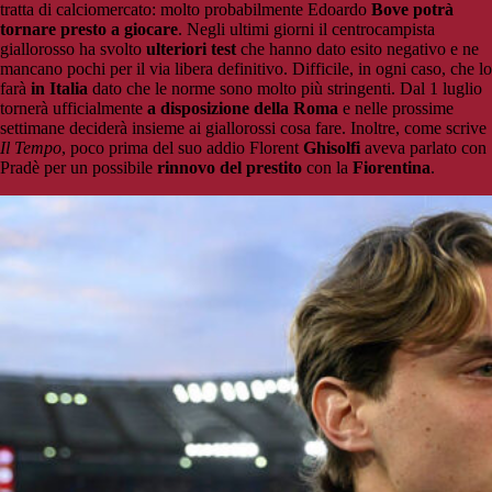
tratta di calciomercato: molto probabilmente Edoardo
Bove potrà
tornare presto a giocare
. Negli ultimi giorni il centrocampista
giallorosso ha svolto
ulteriori test
che hanno dato esito negativo e ne
mancano pochi per il via libera definitivo. Difficile, in ogni caso, che lo
farà
in Italia
dato che le norme sono molto più stringenti. Dal 1 luglio
tornerà ufficialmente
a disposizione della Roma
e nelle prossime
settimane deciderà insieme ai giallorossi cosa fare. Inoltre, come scrive
Il Tempo
, poco prima del suo addio Florent
Ghisolfi
aveva parlato con
Pradè per un possibile
rinnovo del prestito
con la
Fiorentina
.