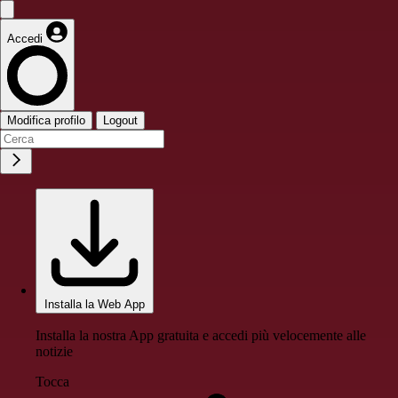
Accedi
Modifica profilo
Logout
Installa la Web App
Installa la nostra App gratuita e accedi più velocemente alle
notizie
Tocca