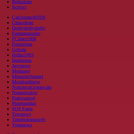
Redazione
Scrivici
Calcionapoli1926
Cittaceleste
Derbyderbyderby
Fantamagazine
FCInter1908
Forzaroma
Golssip
Hellas1903
Ilmilanista
Juvenews
Mediagol
Milanistichannel
Mondoudinese
Notiziecalciomercato
Numericalcio
Padovasport
Pianetamilan
SOS Fanta
Toronews
Tuttobolognaweb
Violanews