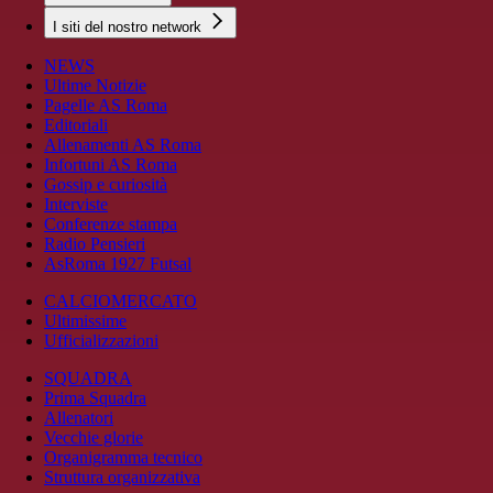
I siti del nostro network
NEWS
Ultime Notizie
Pagelle AS Roma
Editoriali
Allenamenti AS Roma
Infortuni AS Roma
Gossip e curiosità
Interviste
Conferenze stampa
Radio Pensieri
AsRoma 1927 Futsal
CALCIOMERCATO
Ultimissime
Ufficializzazioni
SQUADRA
Prima Squadra
Allenatori
Vecchie glorie
Organigramma tecnico
Struttura organizzativa