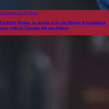
Calciomercato AS Roma
Endrick-Roma, la strada si fa più libera: il brasiliano
non vede la Turchia nel suo futuro