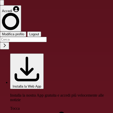
Accedi
Modifica profilo
Logout
Installa la Web App
Installa la nostra App gratuita e accedi più velocemente alle
notizie
Tocca