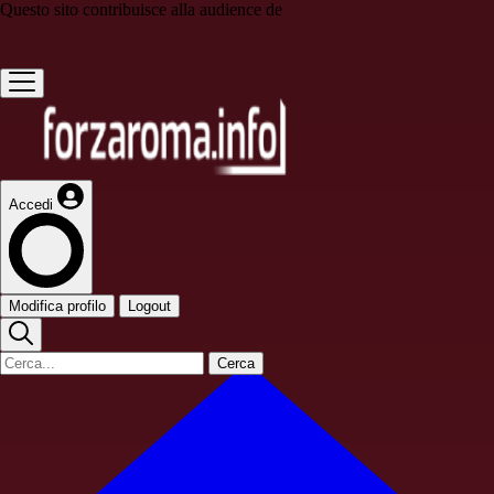
Questo sito contribuisce alla audience de
Accedi
Modifica profilo
Logout
Cerca