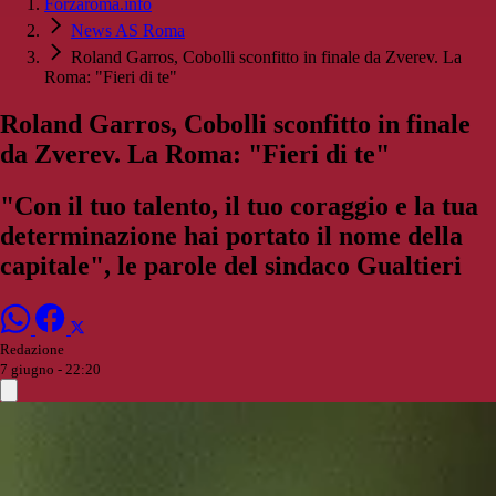
Forzaroma.info
News AS Roma
Roland Garros, Cobolli sconfitto in finale da Zverev. La
Roma: "Fieri di te"
Roland Garros, Cobolli sconfitto in finale
da Zverev. La Roma: "Fieri di te"
"Con il tuo talento, il tuo coraggio e la tua
determinazione hai portato il nome della
capitale", le parole del sindaco Gualtieri
Redazione
7 giugno - 22:20