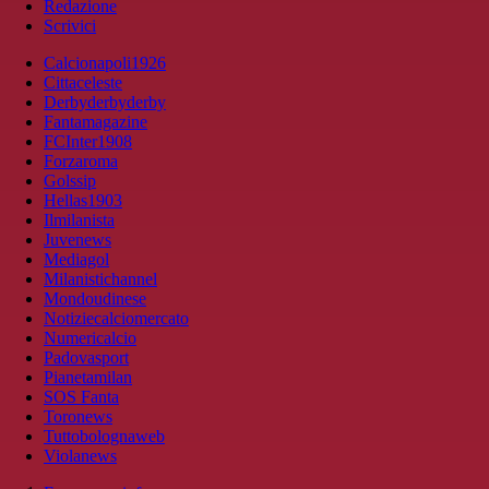
Redazione
Scrivici
Calcionapoli1926
Cittaceleste
Derbyderbyderby
Fantamagazine
FCInter1908
Forzaroma
Golssip
Hellas1903
Ilmilanista
Juvenews
Mediagol
Milanistichannel
Mondoudinese
Notiziecalciomercato
Numericalcio
Padovasport
Pianetamilan
SOS Fanta
Toronews
Tuttobolognaweb
Violanews