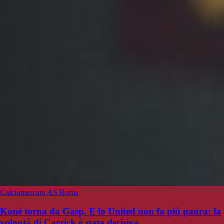
Calciomercato AS Roma
Koné torna da Gasp. E lo United non fa più paura: la
volontà di Carrick è stata decisiva