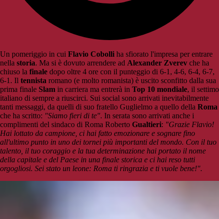
Un pomeriggio in cui
Flavio Cobolli
ha sfiorato l'impresa per entrare
nella
storia
. Ma si è dovuto arrendere ad
Alexander Zverev
che ha
chiuso la
finale
dopo oltre 4 ore con il punteggio di 6-1, 4-6, 6-4, 6-7,
6-1. Il
tennista
romano (e molto romanista) è uscito sconfitto dalla sua
prima finale
Slam
in carriera ma entrerà in
Top 10 mondiale
, il settimo
italiano di sempre a riuscirci. Sui social sono arrivati inevitabilmente
tanti messaggi, da quelli di suo fratello Guglielmo a quello della
Roma
che ha scritto:
"Siamo fieri di te"
. In serata sono arrivati anche i
complimenti del sindaco di Roma Roberto
Gualtieri
:
"Grazie Flavio!
Hai lottato da campione, ci hai fatto emozionare e sognare fino
all'ultimo punto in uno dei tornei più importanti del mondo. Con il tuo
talento, il tuo coraggio e la tua determinazione hai portato il nome
della capitale e del Paese in una finale storica e ci hai reso tutti
orgogliosi. Sei stato un leone: Roma ti ringrazia e ti vuole bene!".