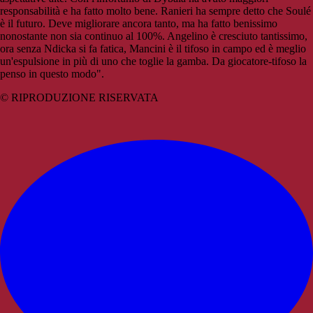
responsabilità e ha fatto molto bene. Ranieri ha sempre detto che Soulé
è il futuro. Deve migliorare ancora tanto, ma ha fatto benissimo
nonostante non sia continuo al 100%. Angelino è cresciuto tantissimo,
ora senza Ndicka si fa fatica, Mancini è il tifoso in campo ed è meglio
un'espulsione in più di uno che toglie la gamba. Da giocatore-tifoso la
penso in questo modo".
© RIPRODUZIONE RISERVATA