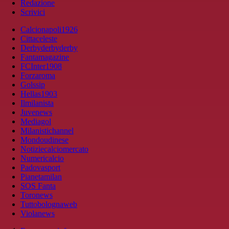
Redazione
Scrivici
Calcionapoli1926
Cittaceleste
Derbyderbyderby
Fantamagazine
FCInter1908
Forzaroma
Golssip
Hellas1903
Ilmilanista
Juvenews
Mediagol
Milanistichannel
Mondoudinese
Notiziecalciomercato
Numericalcio
Padovasport
Pianetamilan
SOS Fanta
Toronews
Tuttobolognaweb
Violanews