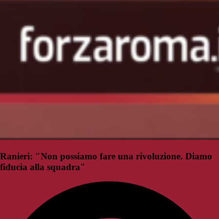
Ranieri: "Non possiamo fare una rivoluzione. Diamo
fiducia alla squadra"