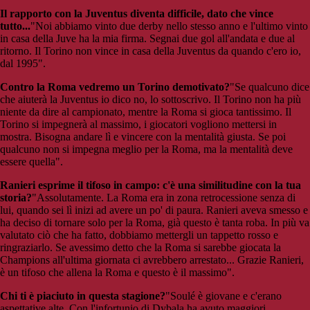
Il rapporto con la Juventus diventa difficile, dato che vince
tutto...
"Noi abbiamo vinto due derby nello stesso anno e l'ultimo vinto
in casa della Juve ha la mia firma. Segnai due gol all'andata e due al
ritorno. Il Torino non vince in casa della Juventus da quando c'ero io,
dal 1995".
Contro la Roma vedremo un Torino demotivato?
"Se qualcuno dice
che aiuterà la Juventus io dico no, lo sottoscrivo. Il Torino non ha più
niente da dire al campionato, mentre la Roma si gioca tantissimo. Il
Torino si impegnerà al massimo, i giocatori vogliono mettersi in
mostra. Bisogna andare lì e vincere con la mentalità giusta. Se poi
qualcuno non si impegna meglio per la Roma, ma la mentalità deve
essere quella".
Ranieri esprime il tifoso in campo: c'è una similitudine con la tua
storia?
"Assolutamente. La Roma era in zona retrocessione senza di
lui, quando sei lì inizi ad avere un po' di paura. Ranieri aveva smesso e
ha deciso di tornare solo per la Roma, già questo è tanta roba. In più va
valutato ciò che ha fatto, dobbiamo mettergli un tappetto rosso e
ringraziarlo. Se avessimo detto che la Roma si sarebbe giocata la
Champions all'ultima giornata ci avrebbero arrestato... Grazie Ranieri,
è un tifoso che allena la Roma e questo è il massimo".
Chi ti è piaciuto in questa stagione?
"Soulé è giovane e c'erano
aspettative alte. Con l'infortunio di Dybala ha avuto maggiori