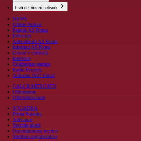
I siti del nostro network
NEWS
Ultime Notizie
Pagelle AS Roma
Editoriali
Allenamenti AS Roma
Infortuni AS Roma
Gossip e curiosità
Interviste
Conferenze stampa
Radio Pensieri
AsRoma 1927 Futsal
CALCIOMERCATO
Ultimissime
Ufficializzazioni
SQUADRA
Prima Squadra
Allenatori
Vecchie glorie
Organigramma tecnico
Struttura organizzativa