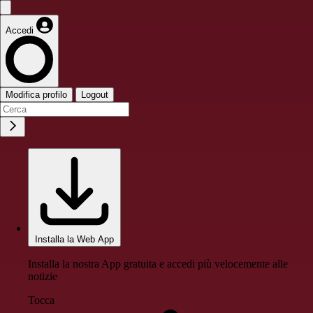
Accedi
Modifica profilo
Logout
Installa la Web App
Installa la nostra App gratuita e accedi più velocemente alle
notizie
Tocca