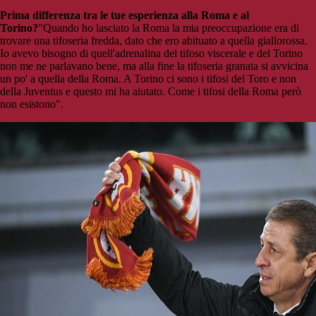
Prima differenza tra le tue esperienza alla Roma e al
Torino?
"Quando ho lasciato la Roma la mia preoccupazione era di
trovare una tifoseria fredda, dato che ero abituato a quella giallorossa.
Io avevo bisogno di quell'adrenalina del tifoso viscerale e del Torino
non me ne parlavano bene, ma alla fine la tifoseria granata si avvicina
un po' a quella della Roma. A Torino ci sono i tifosi del Toro e non
della Juventus e questo mi ha aiutato. Come i tifosi della Roma però
non esistono".