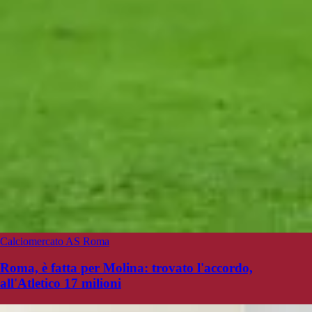
Calciomercato AS Roma
Roma, è fatta per Molina: trovato l'accordo,
all'Atletico 17 milioni