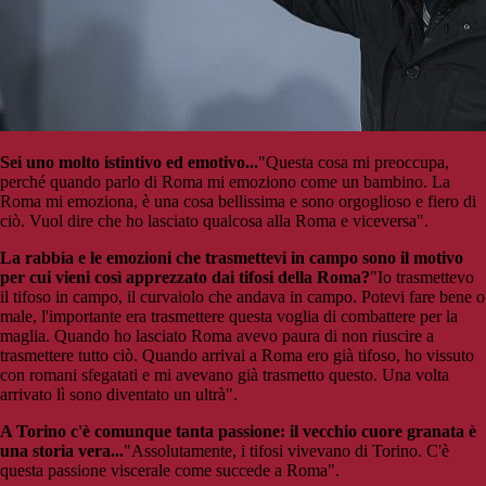
Sei uno molto istintivo ed emotivo...
"Questa cosa mi preoccupa,
perché quando parlo di Roma mi emoziono come un bambino. La
Roma mi emoziona, è una cosa bellissima e sono orgoglioso e fiero di
ciò. Vuol dire che ho lasciato qualcosa alla Roma e viceversa".
La rabbia e le emozioni che trasmettevi in campo sono il motivo
per cui vieni così apprezzato dai tifosi della Roma?
"Io trasmettevo
il tifoso in campo, il curvaiolo che andava in campo. Potevi fare bene o
male, l'importante era trasmettere questa voglia di combattere per la
maglia. Quando ho lasciato Roma avevo paura di non riuscire a
trasmettere tutto ciò. Quando arrivai a Roma ero già tifoso, ho vissuto
con romani sfegatati e mi avevano già trasmetto questo. Una volta
arrivato lì sono diventato un ultrà".
A Torino c'è comunque tanta passione: il vecchio cuore granata è
una storia vera...
"Assolutamente, i tifosi vivevano di Torino. C'è
questa passione viscerale come succede a Roma".