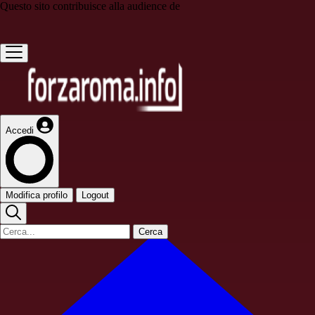
Questo sito contribuisce alla audience de
Accedi
Modifica profilo
Logout
Cerca