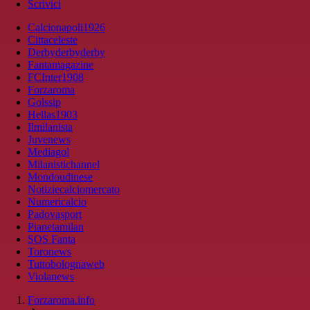
Scrivici
Calcionapoli1926
Cittaceleste
Derbyderbyderby
Fantamagazine
FCInter1908
Forzaroma
Golssip
Hellas1903
Ilmilanista
Juvenews
Mediagol
Milanistichannel
Mondoudinese
Notiziecalciomercato
Numericalcio
Padovasport
Pianetamilan
SOS Fanta
Toronews
Tuttobolognaweb
Violanews
Forzaroma.info