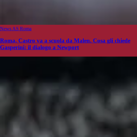
News AS Roma
Roma, Castro va a scuola da Malen. Cosa gli chiede
Gasperini: il dialogo a Newport