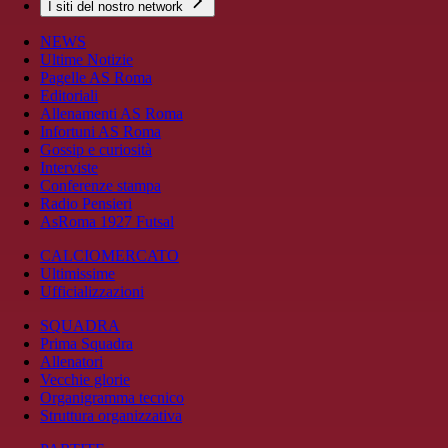
I siti del nostro network
NEWS
Ultime Notizie
Pagelle AS Roma
Editoriali
Allenamenti AS Roma
Infortuni AS Roma
Gossip e curiosità
Interviste
Conferenze stampa
Radio Pensieri
AsRoma 1927 Futsal
CALCIOMERCATO
Ultimissime
Ufficializzazioni
SQUADRA
Prima Squadra
Allenatori
Vecchie glorie
Organigramma tecnico
Struttura organizzativa