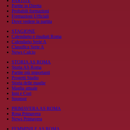
PARTITE
Partite in Diretta
Probabili formazioni
Formazioni Ufficiali
Dove vedere la partita
STAGIONE
Calendario e risultati Roma
Calendario Serie A
Classifica Serie A
News Calcio
STORIA AS ROMA
Storia AS Roma
Partite più importanti
Progetti Stadio
Storia delle maglie
Maglia attuale
Inni e Cori
Sponsor
PRIMAVERA AS ROMA
Rosa Primavera
News Primavera
FEMMINILE AS ROMA