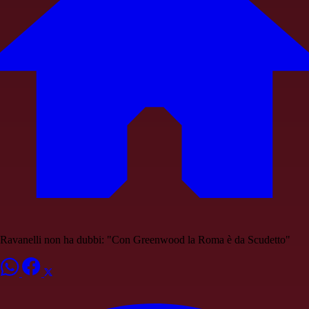
Ravanelli non ha dubbi: "Con Greenwood la Roma è da Scudetto"