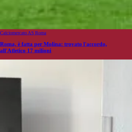
Calciomercato AS Roma
Roma, è fatta per Molina: trovato l'accordo,
all'Atletico 17 milioni