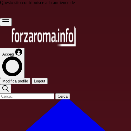
Questo sito contribuisce alla audience de
Accedi
Modifica profilo
Logout
Cerca