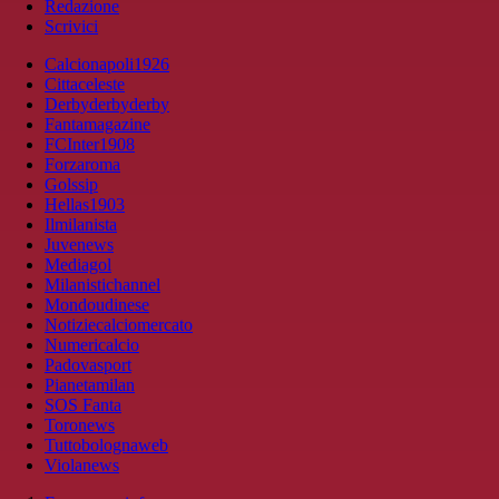
Redazione
Scrivici
Calcionapoli1926
Cittaceleste
Derbyderbyderby
Fantamagazine
FCInter1908
Forzaroma
Golssip
Hellas1903
Ilmilanista
Juvenews
Mediagol
Milanistichannel
Mondoudinese
Notiziecalciomercato
Numericalcio
Padovasport
Pianetamilan
SOS Fanta
Toronews
Tuttobolognaweb
Violanews