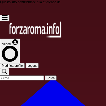
Questo sito contribuisce alla audience de
Accedi
Modifica profilo
Logout
Cerca