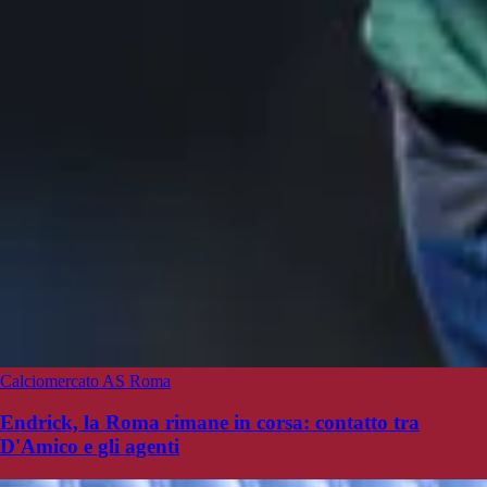
Calciomercato AS Roma
Endrick, la Roma rimane in corsa: contatto tra
D'Amico e gli agenti