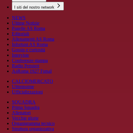
I siti del nostro network
NEWS
Ultime Notizie
Pagelle AS Roma
Editoriali
Allenamenti AS Roma
Infortuni AS Roma
Gossip e curiosità
Interviste
Conferenze stampa
Radio Pensieri
AsRoma 1927 Futsal
CALCIOMERCATO
Ultimissime
Ufficializzazioni
SQUADRA
Prima Squadra
Allenatori
Vecchie glorie
Organigramma tecnico
Struttura organizzativa