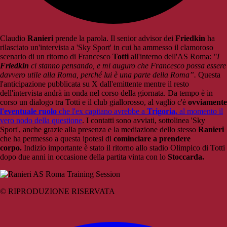
Claudio
Ranieri
prende la parola. Il senior advisor dei
Friedkin
ha
rilasciato un'intervista a 'Sky Sport' in cui ha ammesso il clamoroso
scenario di un ritorno di Francesco
Totti
all'interno dell'AS Roma:
"I
Friedkin
ci stanno pensando, e mi auguro che Francesco possa essere
davvero utile alla Roma, perché lui è una parte della Roma”.
Questa
l'anticipazione pubblicata su X dall'emittente mentre il resto
dell'intervista andrà in onda nel corso della giornata. Da tempo è in
corso un dialogo tra Totti e il club giallorosso, al vaglio c'è
ovviamente
l'eventuale ruolo
che l'ex capitano avrebbe a
Trigoria,
al momento il
vero nodo della questione
. I contatti sono avviati, sottolinea 'Sky
Sport', anche grazie alla presenza e la mediazione dello stesso
Ranieri
che ha permesso a questa ipotesi di
cominciare a prendere
corpo.
Indizio importante è stato il ritorno allo stadio Olimpico di Totti
dopo due anni in occasione della partita vinta con lo
Stoccarda.
© RIPRODUZIONE RISERVATA