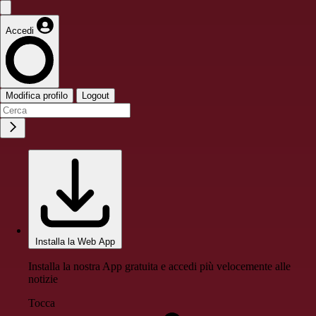
Accedi
Modifica profilo
Logout
Installa la Web App
Installa la nostra App gratuita e accedi più velocemente alle
notizie
Tocca