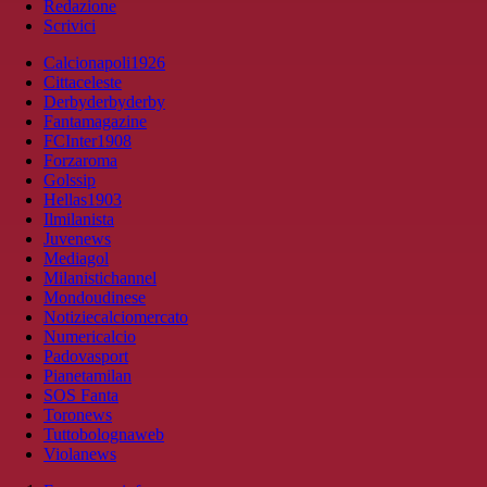
Redazione
Scrivici
Calcionapoli1926
Cittaceleste
Derbyderbyderby
Fantamagazine
FCInter1908
Forzaroma
Golssip
Hellas1903
Ilmilanista
Juvenews
Mediagol
Milanistichannel
Mondoudinese
Notiziecalciomercato
Numericalcio
Padovasport
Pianetamilan
SOS Fanta
Toronews
Tuttobolognaweb
Violanews