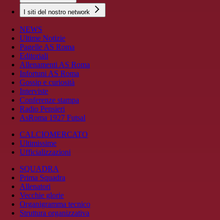
I siti del nostro network
NEWS
Ultime Notizie
Pagelle AS Roma
Editoriali
Allenamenti AS Roma
Infortuni AS Roma
Gossip e curiosità
Interviste
Conferenze stampa
Radio Pensieri
AsRoma 1927 Futsal
CALCIOMERCATO
Ultimissime
Ufficializzazioni
SQUADRA
Prima Squadra
Allenatori
Vecchie glorie
Organigramma tecnico
Struttura organizzativa