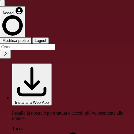
Accedi
Modifica profilo
Logout
Installa la Web App
Installa la nostra App gratuita e accedi più velocemente alle
notizie
Tocca