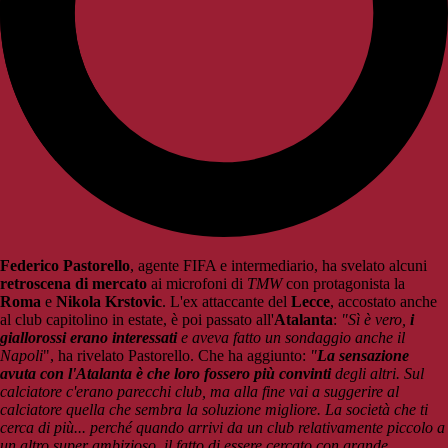
Federico Pastorello
, agente FIFA e intermediario, ha svelato alcuni
retroscena di mercato
ai microfoni di
TMW
con protagonista la
Roma
e
Nikola Krstovic
. L'ex attaccante del
Lecce
, accostato anche
al club capitolino in estate, è poi passato all'
Atalanta
:
"Sì è vero,
i
giallorossi erano interessati
e aveva fatto un sondaggio anche il
Napoli
", ha rivelato Pastorello. Che ha aggiunto:
"
La sensazione
avuta con l'Atalanta è che loro fossero più convinti
degli altri. Sul
calciatore c'erano parecchi club, ma alla fine vai a suggerire al
calciatore quella che sembra la soluzione migliore. La società che ti
cerca di più... perché quando arrivi da un club relativamente piccolo a
un altro super ambizioso, il fatto di essere cercato con grande