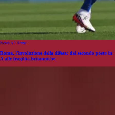
News AS Roma
Roma, l'involuzione della difesa: dal secondo posto in
A alle fragilità britanniche