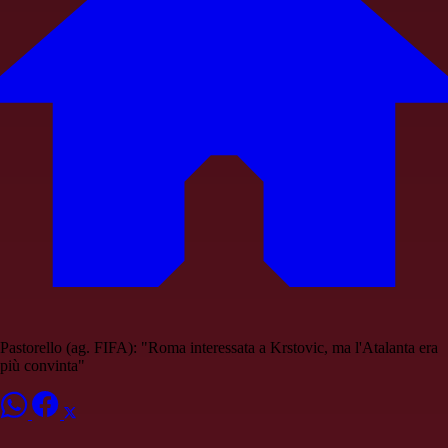
Pastorello (ag. FIFA): "Roma interessata a Krstovic, ma l'Atalanta era
più convinta"