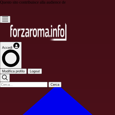
Questo sito contribuisce alla audience de
Accedi
Modifica profilo
Logout
Cerca